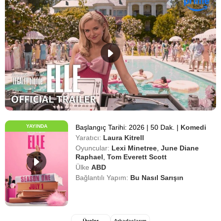
YAYINDA
Başlangıç Tarihi: 2026
|
50 Dak.
|
Komedi
Yaratıcı:
Laura Kitrell
Oyuncular:
Lexi Minetree
,
June Diane
Raphael
,
Tom Everett Scott
Ülke
ABD
Bağlantılı Yapım:
Bu Nasıl Sarışın
Üyeler
Arkadaşlarım