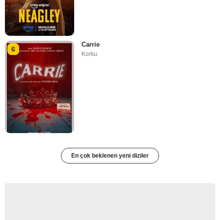
Carrie
6
Korku
En çok beklenen yeni diziler