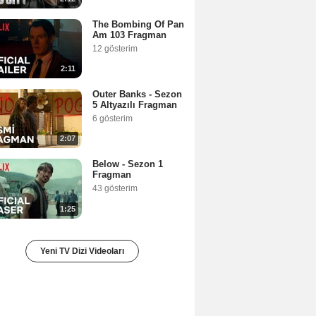
The Bombing Of Pan
Am 103 Fragman
12 gösterim
2:11
Outer Banks - Sezon
5 Altyazılı Fragman
6 gösterim
2:07
Below - Sezon 1
Fragman
43 gösterim
1:25
Yeni TV Dizi Videoları