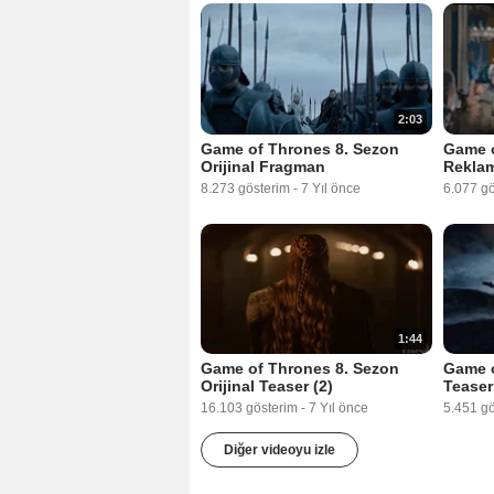
2:03
Game of Thrones 8. Sezon
Game 
Orijinal Fragman
Rekla
8.273 gösterim
-
7 Yıl önce
6.077 g
1:44
Game of Thrones 8. Sezon
Game o
Orijinal Teaser (2)
Teaser
16.103 gösterim
-
7 Yıl önce
5.451 g
Diğer videoyu izle