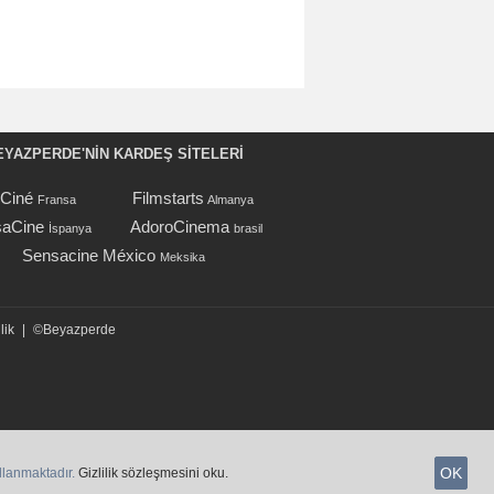
EYAZPERDE'NIN KARDEŞ SİTELERİ
oCiné
Filmstarts
Fransa
Almanya
aCine
AdoroCinema
İspanya
brasil
Sensacine México
Meksika
lik
|
©Beyazperde
OK
ullanmaktadır.
Gizlilik sözleşmesini oku.