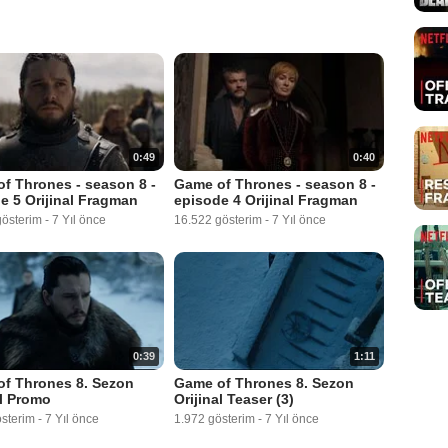
0:49
0:40
f Thrones - season 8 -
Game of Thrones - season 8 -
e 5 Orijinal Fragman
episode 4 Orijinal Fragman
gösterim
-
7 Yıl önce
16.522 gösterim
-
7 Yıl önce
0:39
1:11
f Thrones 8. Sezon
Game of Thrones 8. Sezon
al Promo
Orijinal Teaser (3)
österim
-
7 Yıl önce
1.972 gösterim
-
7 Yıl önce