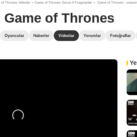
of Thrones Videolar
Game of Thrones Sezon 8 Fragmanlar
Game of Thrones - season 
Game of Thrones
Oyuncular
Haberler
Videolar
Yorumlar
Fotoğraflar
Ye