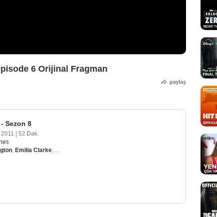
episode 6 Orijinal Fragman
paylaş
- Sezon 8
 2011
|
52 Dak.
nes
ngton
,
Emilia Clarke
,
Lena Headey
,
Peter Dinklage
,
Nikolaj Coster-Waldau