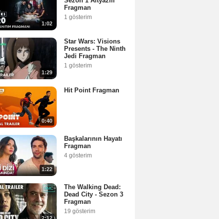
Sezon 1 Altyazılı
Fragman
1 gösterim
1:02
Star Wars: Visions
Presents - The Ninth
Jedi Fragman
1 gösterim
1:29
Hit Point Fragman
0:40
Başkalarının Hayatı
Fragman
4 gösterim
1:22
The Walking Dead:
Dead City - Sezon 3
Fragman
19 gösterim
2:12