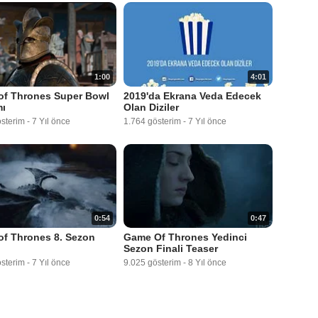
1:00
4:01
of Thrones Super Bowl
2019'da Ekrana Veda Edecek
mı
Olan Diziler
österim
-
7 Yıl önce
1.764 gösterim
-
7 Yıl önce
0:54
0:47
f Thrones 8. Sezon
Game Of Thrones Yedinci
Sezon Finali Teaser
österim
-
7 Yıl önce
9.025 gösterim
-
8 Yıl önce