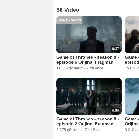
58 Video
ŞUAN OYNAYAN:
0:37
Game of Thrones - season 8 -
Game o
episode 6 Orijinal Fragman
episod
11.385 gösterim
-
7 Yıl önce
15.626 
0:50
Game of Thrones - season 8 -
Game o
episode 2 Orijinal Fragman
Orijin
2.875 gösterim
-
7 Yıl önce
8.210 g