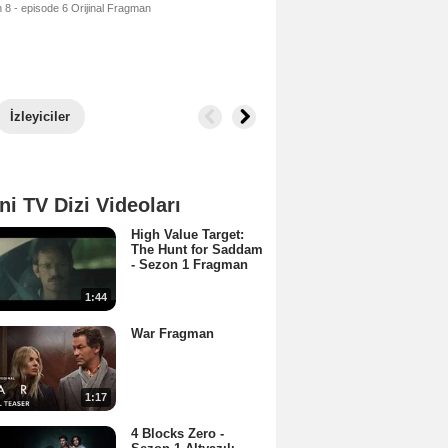
8 - episode 6 Orijinal Fragman
İzleyiciler
ni TV Dizi Videoları
High Value Target:
The Hunt for Saddam
- Sezon 1 Fragman
1:44
War Fragman
1:17
4 Blocks Zero -