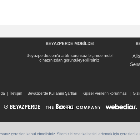
BEYAZPERDE MOBILDE!
B
Beyazperde.com'u artık sorunsuz biçimde mobil
All
cihazınızdan görüntüleyebilirsiniz!
Sens
nda
|
İletişim
|
Beyazperde Kullanım Şartları
|
Kişisel Verilerin korunmasi
|
Gizli
ız çerezleri kabul etmelisiniz. Sitemiz hizmet kalitesini artırmak için çerezleri k