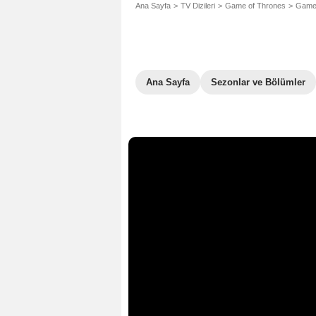
Ana Sayfa
TV Dizileri
Game of Thrones
Game 
Ana Sayfa
Sezonlar ve Bölümler