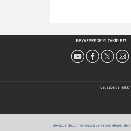
BEYAZPERDE'YI TAKIP ET!
Beyazperde Hakkı
Beyazperde.com'da gezintiye devam etmek istiyorsan