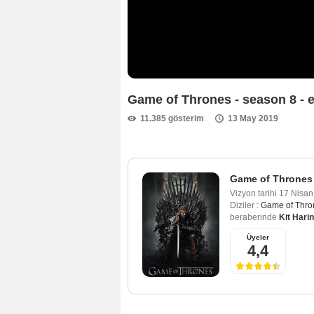
Game of Thrones - season 8 - 
11.385 gösterim
13 May 2019
Game of Thrones 
Vizyon tarihi
17 Nisan
Diziler :
Game of Thro
beraberinde
Kit Hari
Üyeler
4,4