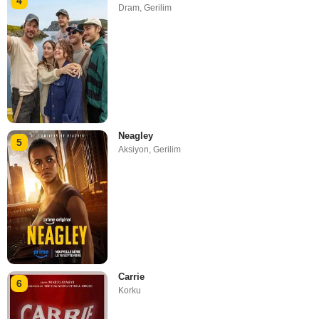
4
Dram
,
Gerilim
Neagley
5
Aksiyon
,
Gerilim
Carrie
6
Korku