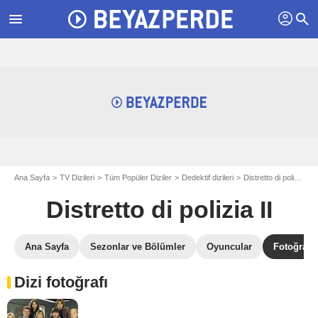
profil
menu
search
Ana Sayfa
TV Dizileri
Tüm Popüler Diziler
Dedektif dizileri
Distretto di polizia II
Distretto di polizia II
Ana Sayfa
Sezonlar ve Bölümler
Oyuncular
Fotoğrafla
Dizi fotoğrafı