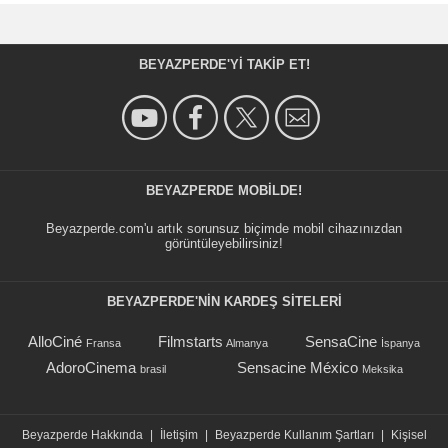
BEYAZPERDE'YI TAKIP ET!
BEYAZPERDE MOBILDE!
Beyazperde.com'u artık sorunsuz biçimde mobil cihazınızdan
görüntüleyebilirsiniz!
BEYAZPERDE'NIN KARDEŞ SİTELERİ
AlloCiné
Filmstarts
SensaCine
Fransa
Almanya
İspanya
AdoroCinema
Sensacine México
brasil
Meksika
Beyazperde Hakkında
|
İletişim
|
Beyazperde Kullanım Şartları
|
Kişisel