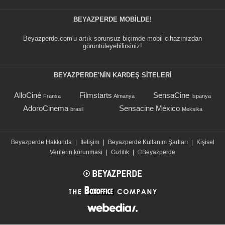
BEYAZPERDE MOBILDE!
Beyazperde.com'u artık sorunsuz biçimde mobil cihazınızdan
görüntüleyebilirsiniz!
BEYAZPERDE'NIN KARDEŞ SİTELERİ
AlloCiné
Filmstarts
SensaCine
Fransa
Almanya
İspanya
AdoroCinema
Sensacine México
brasil
Meksika
Beyazperde Hakkında
|
İletişim
|
Beyazperde Kullanım Şartları
|
Kişisel
Verilerin korunmasi
|
Gizlilik
|
©Beyazperde