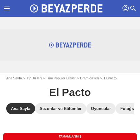
profil
menu
search
Ana Sayfa
TV Dizileri
Tüm Popüler Diziler
Dram dizileri
El Pacto
El Pacto
Ana Sayfa
Sezonlar ve Bölümler
Oyuncular
Fotoğrafla
TAMAMLANMIŞ