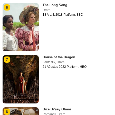
The Long Song
6
Dram
18 Aralık 2018 Platform: BBC
House of the Dragon
7
Fantastik
,
Dram
21 Ağustos 2022 Platform: HBO
Bize Bi’şey Olmaz
8
Romantik
,
Dram