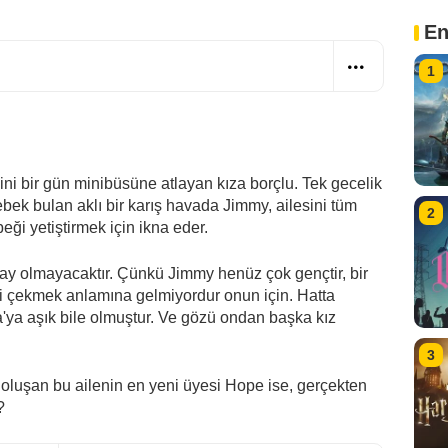
En
1
 bir gün minibüsüne atlayan kıza borçlu. Tek gecelik
bebek bulan aklı bir karış havada Jimmy, ailesini tüm
2
i yetiştirmek için ikna eder.
lay olmayacaktır. Çünkü Jimmy henüz çok gençtir, bir
i çekmek anlamına gelmiyordur onun için. Hatta
'ya aşık bile olmuştur. Ve gözü ondan başka kız
3
luşan bu ailenin en yeni üyesi Hope ise, gerçekten
?