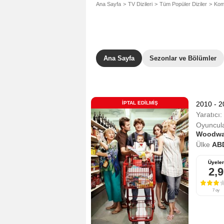
Ana Sayfa
TV Dizileri
Tüm Popüler Diziler
Kome
Ana Sayfa
Sezonlar ve Bölümler
İPTAL EDILMIŞ
2010 - 
Yaratıcı:
Oyuncula
Woodwa
Ülke
AB
Üyeler
2,9
7 oy