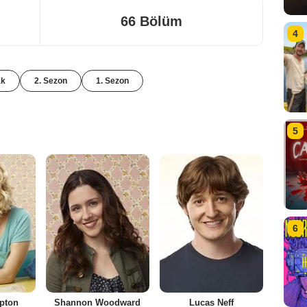
66 Bölüm
4
ak
2. Sezon
1. Sezon
5
6
pton
Shannon Woodward
Lucas Neff