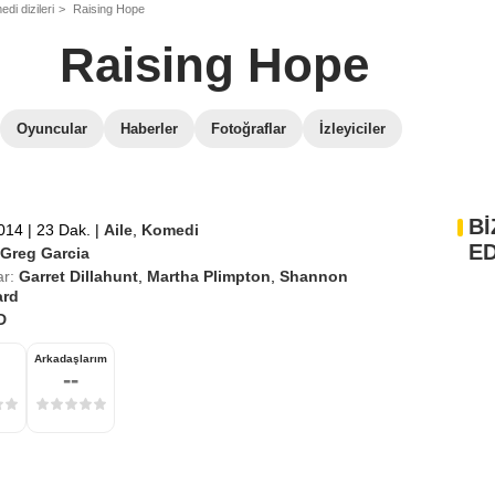
di dizileri
Raising Hope
Raising Hope
Oyuncular
Haberler
Fotoğraflar
İzleyiciler
Bİ
2014
|
23 Dak.
|
Aile
,
Komedi
ED
Greg Garcia
r:
Garret Dillahunt
,
Martha Plimpton
,
Shannon
rd
D
Arkadaşlarım
--