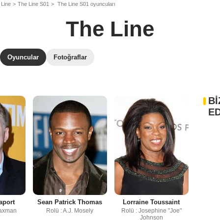
 Line
The Line S01
The Line S01 oyuncuları
The Line
Oyuncular
Fotoğraflar
Bİ
ED
aport
Sean Patrick Thomas
Lorraine Toussaint
Waxman
Rolü : A.J. Mosely
Rolü : Josephine "Joe"
Johnson