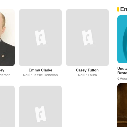
En
Unutu
ney
Emmy Clarke
Casey Tutton
Beste
nderson
Rolü : Jessie Donovan
Rolü : Laura
6 Ağu