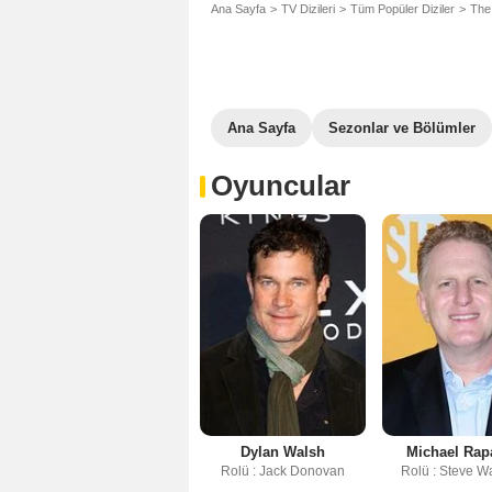
Ana Sayfa
TV Dizileri
Tüm Popüler Diziler
The
Ana Sayfa
Sezonlar ve Bölümler
Oyuncular
Dylan Walsh
Michael Rap
Rolü : Jack Donovan
Rolü : Steve 