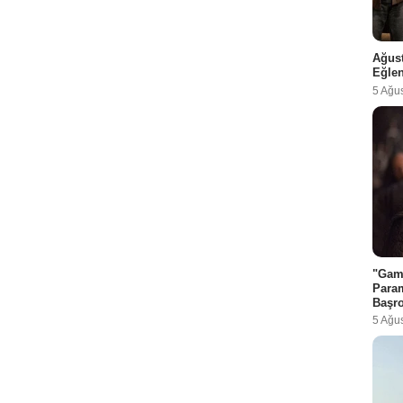
Ağust
Eğlen
5 Ağu
"Game
Param
Başro
5 Ağu