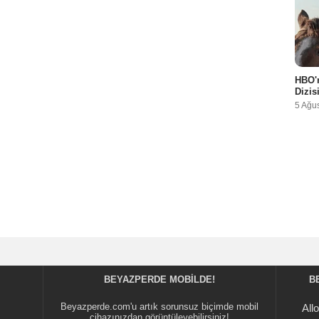
HBO'n
Dizis
5 Ağu
BEYAZPERDE MOBILDE!
B
Beyazperde.com'u artık sorunsuz biçimde mobil
All
cihazınızdan görüntüleyebilirsiniz!