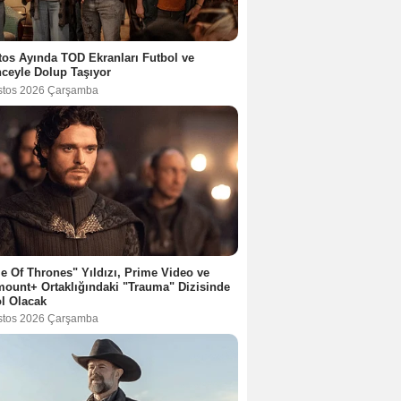
os Ayında TOD Ekranları Futbol ve
ceyle Dolup Taşıyor
stos 2026 Çarşamba
 Of Thrones" Yıldızı, Prime Video ve
ount+ Ortaklığındaki "Trauma" Dizisinde
l Olacak
stos 2026 Çarşamba