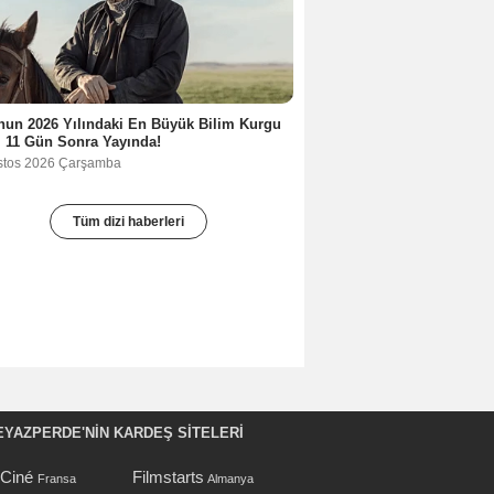
un 2026 Yılındaki En Büyük Bilim Kurgu
i 11 Gün Sonra Yayında!
stos 2026 Çarşamba
Tüm dizi haberleri
EYAZPERDE'NIN KARDEŞ SİTELERİ
oCiné
Filmstarts
Fransa
Almanya