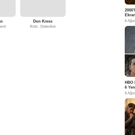
2000'
Ekra
6 Ağu
an
Don Kress
gent
Rolü : Detective
HBO 
6 Yen
6 Ağu