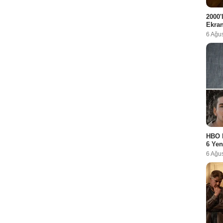
2000'
Ekra
6 Ağu
HBO 
6 Yen
6 Ağu