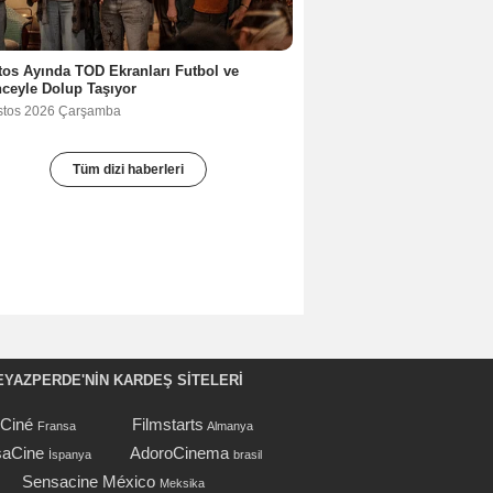
os Ayında TOD Ekranları Futbol ve
ceyle Dolup Taşıyor
stos 2026 Çarşamba
Tüm dizi haberleri
EYAZPERDE'NIN KARDEŞ SİTELERİ
oCiné
Filmstarts
Fransa
Almanya
aCine
AdoroCinema
İspanya
brasil
Sensacine México
Meksika