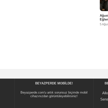
Ağust
Eğlen
5 Ağu
BEYAZPERDE MOBILDE!
B
Beyazperde.com'u artık sorunsuz biçimde mobil
All
cihazınızdan görüntüleyebilirsiniz!
Sens