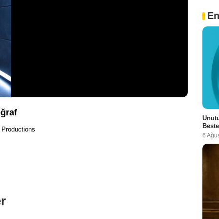
En
oğraf
Unutu
Beste
 Productions
6 Ağu
r