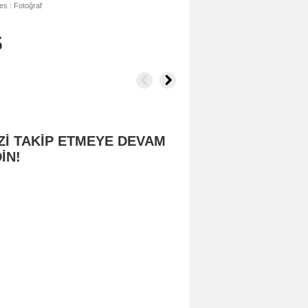
es : Fotoğraf
s
Zİ TAKİP ETMEYE DEVAM
İN!