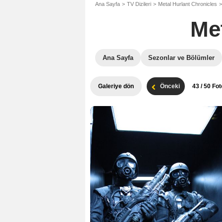
Ana Sayfa
TV Dizileri
Metal Hurlant Chronicles
Me
Ana Sayfa
Sezonlar ve Bölümler
Galeriye dön
Önceki
43
/ 50 Fot