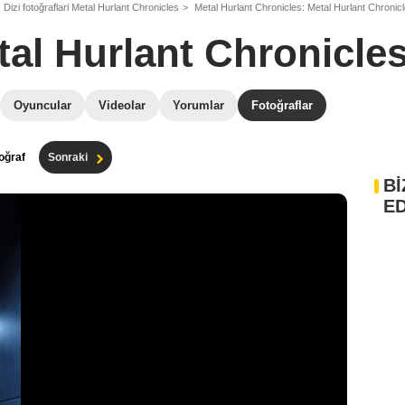
Dizi fotoğraflari Metal Hurlant Chronicles
Metal Hurlant Chronicles: Metal Hurlant Chronicl
tal Hurlant Chronicle
Oyuncular
Videolar
Yorumlar
Fotoğraflar
oğraf
Sonraki
Bİ
ED