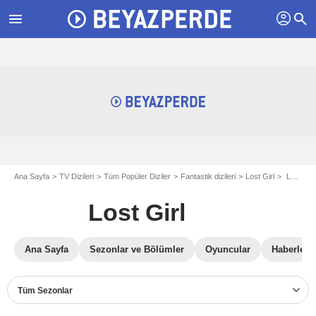
profil
menu
search
Ana Sayfa
TV Dizileri
Tüm Popüler Diziler
Fantastik dizileri
Lost Girl
Lost Girl fotoğraf galerisi
Lost Girl
Ana Sayfa
Sezonlar ve Bölümler
Oyuncular
Haberler
Tüm Sezonlar