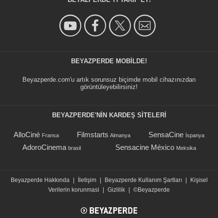
BEYAZPERDE MOBILDE!
Beyazperde.com'u artık sorunsuz biçimde mobil cihazınızdan
görüntüleyebilirsiniz!
BEYAZPERDE'NIN KARDEŞ SİTELERİ
AlloCiné
Filmstarts
SensaCine
Fransa
Almanya
İspanya
AdoroCinema
Sensacine México
brasil
Meksika
Beyazperde Hakkında
|
İletişim
|
Beyazperde Kullanım Şartları
|
Kişisel
Verilerin korunmasi
|
Gizlilik
|
©Beyazperde