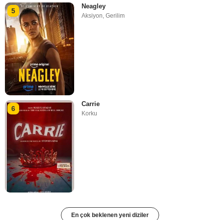
Neagley
5
Aksiyon
,
Gerilim
Carrie
6
Korku
En çok beklenen yeni diziler