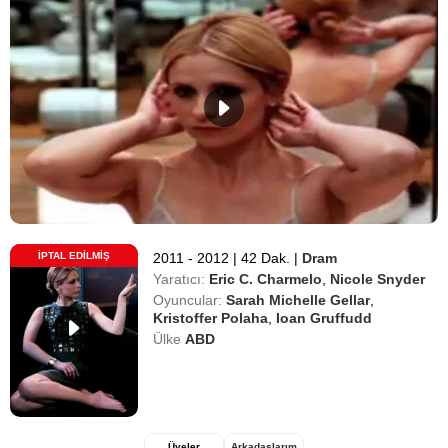
İPTAL EDILMIŞ
2011 - 2012
|
42 Dak.
|
Dram
Yaratıcı:
Eric C. Charmelo
,
Nicole Snyder
Oyuncular:
Sarah Michelle Gellar
,
Kristoffer Polaha
,
Ioan Gruffudd
Ülke
ABD
Üyeler
Arkadaşlarım