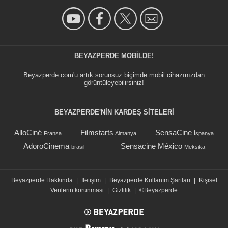
BEYAZPERDE MOBILDE!
Beyazperde.com'u artık sorunsuz biçimde mobil cihazınızdan
görüntüleyebilirsiniz!
BEYAZPERDE'NIN KARDEŞ SİTELERİ
AlloCiné
Filmstarts
SensaCine
Fransa
Almanya
İspanya
AdoroCinema
Sensacine México
brasil
Meksika
Beyazperde Hakkında
|
İletişim
|
Beyazperde Kullanım Şartları
|
Kişisel
Verilerin korunmasi
|
Gizlilik
|
©Beyazperde