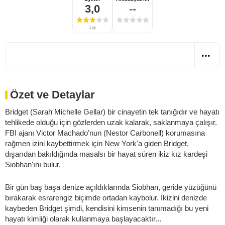
3,0
--
1 oy
Özet ve Detaylar
Bridget (
Sarah Michelle Gellar
) bir cinayetin tek tanığıdır ve hayatı
tehlikede olduğu için gözlerden uzak kalarak, saklanmaya çalışır.
FBI ajanı Victor Machado'nun (
Nestor Carbonell
) korumasına
rağmen izini kaybettirmek için New York'a giden Bridget,
dışarıdan bakıldığında masalsı bir hayat süren ikiz kız kardeşi
Siobhan'ını bulur.
Bir gün baş başa denize açıldıklarında Siobhan, geride yüzüğünü
bırakarak esrarengiz biçimde ortadan kaybolur. İkizini denizde
kaybeden Bridget şimdi, kendisini kimsenin tanımadığı bu yeni
hayatı kimliği olarak kullanmaya başlayacaktır...