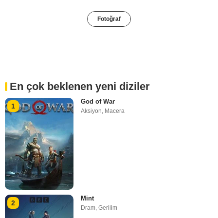
Fotoğraf
En çok beklenen yeni diziler
God of War
1
Aksiyon
,
Macera
Mint
2
Dram
,
Gerilim