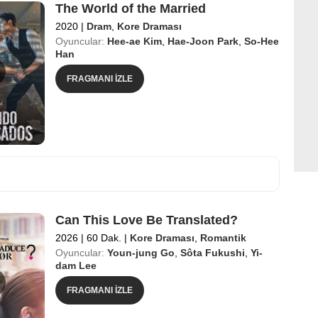
The World of the Married
2020
|
Dram
,
Kore Draması
Oyuncular:
Hee-ae Kim
,
Hae-Joon Park
,
So-Hee
Han
FRAGMANI İZLE
Can This Love Be Translated?
2026
|
60 Dak.
|
Kore Draması
,
Romantik
Oyuncular:
Youn-jung Go
,
Sôta Fukushi
,
Yi-
dam Lee
FRAGMANI İZLE