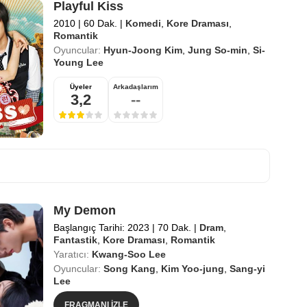
Playful Kiss
2010
|
60 Dak.
|
Komedi
,
Kore Draması
,
Romantik
Oyuncular:
Hyun-Joong Kim
,
Jung So-min
,
Si-
Young Lee
Üyeler
Arkadaşlarım
3,2
--
My Demon
Başlangıç Tarihi: 2023
|
70 Dak.
|
Dram
,
Fantastik
,
Kore Draması
,
Romantik
Yaratıcı:
Kwang-Soo Lee
Oyuncular:
Song Kang
,
Kim Yoo-jung
,
Sang-yi
Lee
FRAGMANI İZLE