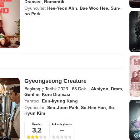
Draması
,
Romantik
Oyuncular:
Hee-Yeon Ahn
,
Bae Woo Hee
,
Sun-
ho Park
Gyeongseong Creature
Başlangıç Tarihi: 2023
|
65 Dak.
|
Aksiyon
,
Dram
,
Gerilim
,
Kore Draması
Yaratıcı:
Eun-kyung Kang
Oyuncular:
Seo-Joon Park
,
So-Hee Han
,
So-
Hyun Kim
Üyeler
Arkadaşlarım
3,2
--