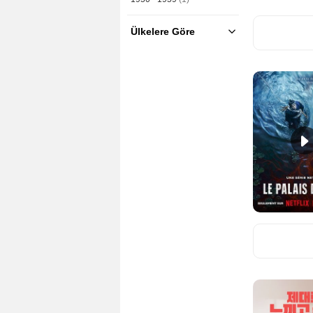
Ülkelere Göre
ABD
(7)
Arjantin
(1)
Avustralya
(1)
Güney Afrika
(2)
Güney Kore
(51)
Hong Kong
(1)
Japonya
(57)
Kanada
(2)
Kore
(3)
Kuzey Kore
(1)
Tayvan
(2)
İngiltere
(3)