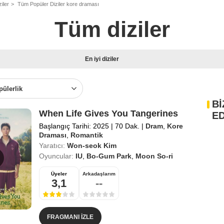
iler
Tüm Popüler Diziler kore draması
Tüm diziler
En iyi diziler
pülerlik
Bİ
When Life Gives You Tangerines
ED
Başlangıç Tarihi: 2025
|
70 Dak.
|
Dram
,
Kore
Draması
,
Romantik
Yaratıcı:
Won-seok Kim
Oyuncular:
IU
,
Bo-Gum Park
,
Moon So-ri
Üyeler
Arkadaşlarım
3,1
--
FRAGMANI İZLE