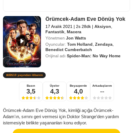
Örümcek-Adam Eve Dönüş Yok
17 Aralık 2021
|
2s 28dk
|
Aksiyon
,
Fantastik
,
Macera
Yönetmen
Jon Watts
Oyuncular:
Tom Holland
,
Zendaya
,
Benedict Cumberbatch
Orijinal adı
Spider-Man: No Way Home
10 yaşından itibaren
Basın
Üyeler
Beyazperde
Arkadaşlarım
3,5
4,3
4,0
--
Örümcek-Adam Eve Dönüş Yok, kimliği açığa Örümcek-
Adam'ın, sırrını geri vermesi için Doktor Strange'den yardım
istemesiyle birlikte yaşananları konu ediyor.