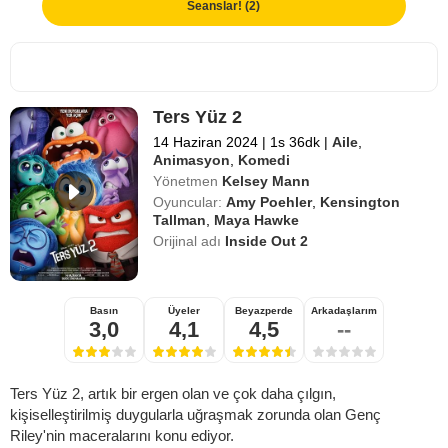
Seanslar! (2)
Ters Yüz 2
14 Haziran 2024
|
1s 36dk
|
Aile
,
Animasyon
,
Komedi
Yönetmen
Kelsey Mann
Oyuncular:
Amy Poehler
,
Kensington
Tallman
,
Maya Hawke
Orijinal adı
Inside Out 2
Basın
Üyeler
Beyazperde
Arkadaşlarım
3,0
4,1
4,5
--
Ters Yüz 2, artık bir ergen olan ve çok daha çılgın,
kişiselleştirilmiş duygularla uğraşmak zorunda olan Genç
Riley'nin maceralarını konu ediyor.