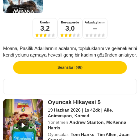
Üyeler
Beyazperde
Arkadaşlarım
3,2
3,0
--
Moana, Pasifik Adalılarının adalarını, topluluklarını ve geleneklerini
kendi yolunu açmaya hevesli genç bir kadının gözünden anlatıyor.
Seanslar! (46)
Oyuncak Hikayesi 5
19 Haziran 2026
|
1s 42dk
|
Aile
,
Animasyon
,
Komedi
Yönetmen
Andrew Stanton
,
McKenna
Harris
Oyuncular:
Tom Hanks
,
Tim Allen
,
Joan
Cusack