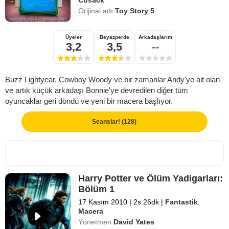
Orijinal adı
Toy Story 5
Üyeler
Beyazperde
Arkadaşlarım
3,2
3,5
--
Buzz Lightyear, Cowboy Woody ve bir zamanlar Andy'ye ait olan
ve artık küçük arkadaşı Bonnie'ye devredilen diğer tüm
oyuncaklar geri döndü ve yeni bir macera başlıyor.
Seanslar! (128)
Harry Potter ve Ölüm Yadigarları:
Bölüm 1
17 Kasım 2010
|
2s 26dk
|
Fantastik
,
Macera
Yönetmen
David Yates