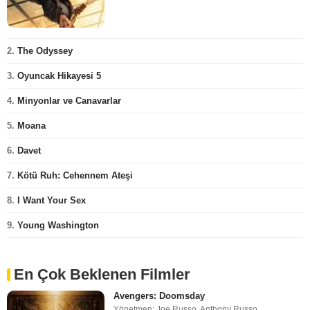
2.
The Odyssey
3.
Oyuncak Hikayesi 5
4.
Minyonlar ve Canavarlar
5.
Moana
6.
Davet
7.
Kötü Ruh: Cehennem Ateşi
8.
I Want Your Sex
9.
Young Washington
En Çok Beklenen Filmler
Avengers: Doomsday
Yönetmen: Joe Russo, Anthony Russo