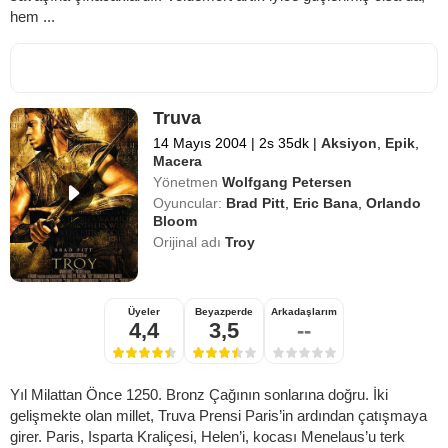
hem ...
Truva
14 Mayıs 2004
|
2s 35dk
|
Aksiyon
,
Epik
,
Macera
Yönetmen
Wolfgang Petersen
Oyuncular:
Brad Pitt
,
Eric Bana
,
Orlando
Bloom
Orijinal adı
Troy
Üyeler
Beyazperde
Arkadaşlarım
4,4
3,5
--
Yıl Milattan Önce 1250. Bronz Çağının sonlarına doğru. İki
gelişmekte olan millet, Truva Prensi Paris’in ardından çatışmaya
girer. Paris, Isparta Kraliçesi, Helen’i, kocası Menelaus’u terk