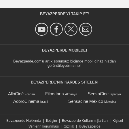
BEYAZPERDE'YI TAKIP ET!
BEYAZPERDE MOBILDE!
Beyazperde.com'u artık sorunsuz biçimde mobil cihazınızdan
görüntüleyebilirsiniz!
BEYAZPERDE'NIN KARDEŞ SİTELERİ
AlloCiné
Filmstarts
SensaCine
Fransa
Almanya
İspanya
AdoroCinema
Sensacine México
brasil
Meksika
Beyazperde Hakkında
|
İletişim
|
Beyazperde Kullanım Şartları
|
Kişisel
Verilerin korunmasi
|
Gizlilik
|
©Beyazperde