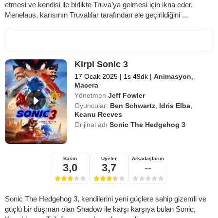
etmesi ve kendisi ile birlikte Truva’ya gelmesi için ikna eder.
Menelaus, karısının Truvalılar tarafından ele geçirildiğini ...
Kirpi Sonic 3
17 Ocak 2025
|
1s 49dk
|
Animasyon
,
Macera
Yönetmen
Jeff Fowler
Oyuncular:
Ben Schwartz
,
Idris Elba
,
Keanu Reeves
Orijinal adı
Sonic The Hedgehog 3
Basın
Üyeler
Arkadaşlarım
3,0
3,7
--
Sonic The Hedgehog 3, kendilerini yeni güçlere sahip gizemli ve
güçlü bir düşman olan Shadow ile karşı karşıya bulan Sonic,