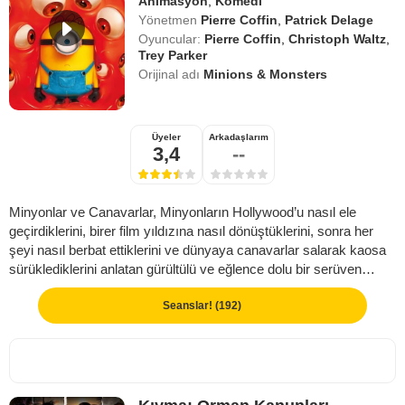
Animasyon
,
Komedi
Yönetmen
Pierre Coffin
,
Patrick Delage
Oyuncular:
Pierre Coffin
,
Christoph Waltz
,
Trey Parker
Orijinal adı
Minions & Monsters
Üyeler
Arkadaşlarım
3,4
--
Minyonlar ve Canavarlar, Minyonların Hollywood’u nasıl ele
geçirdiklerini, birer film yıldızına nasıl dönüştüklerini, sonra her
şeyi nasıl berbat ettiklerini ve dünyaya canavarlar salarak kaosa
sürüklediklerini anlatan gürültülü ve eğlence dolu bir serüven…
Seanslar! (192)