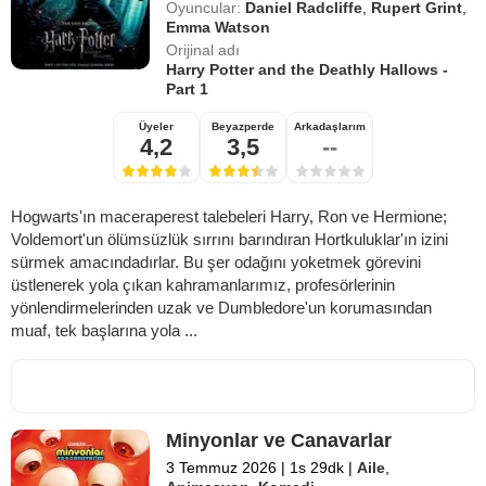
Oyuncular:
Daniel Radcliffe
,
Rupert Grint
,
Emma Watson
Orijinal adı
Harry Potter and the Deathly Hallows -
Part 1
Üyeler
Beyazperde
Arkadaşlarım
4,2
3,5
--
Hogwarts'ın maceraperest talebeleri Harry, Ron ve Hermione;
Voldemort'un ölümsüzlük sırrını barındıran Hortkuluklar'ın izini
sürmek amacındadırlar. Bu şer odağını yoketmek görevini
üstlenerek yola çıkan kahramanlarımız, profesörlerinin
yönlendirmelerinden uzak ve Dumbledore'un korumasından
muaf, tek başlarına yola ...
Minyonlar ve Canavarlar
3 Temmuz 2026
|
1s 29dk
|
Aile
,