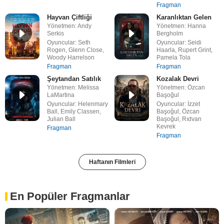
Fragman
Hayvan Çiftliği
Karanlıktan Gelen
Yönetmen: Andy
Yönetmen: Hanna
Serkis
Bergholm
Oyuncular: Seth
Oyuncular: Seidi
Rogen, Glenn Close,
Haarla, Rupert Grint,
Woody Harrelson
Pamela Tola
Fragman
Fragman
Şeytandan Satılık
Kozalak Devri
Yönetmen: Melissa
Yönetmen: Özcan
LaMartina
Başoğul
Oyuncular: Helenmary
Oyuncular: İzzet
Ball, Emily Classen,
Başoğul, Özcan
Julian Ball
Başoğul, Rıdvan
Kevrek
Fragman
Fragman
Haftanın Filmleri
En Popüler Fragmanlar