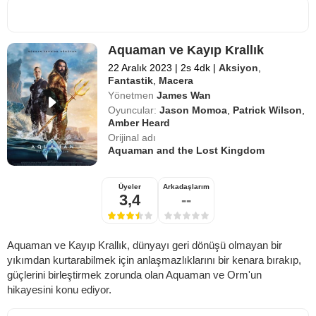
Aquaman ve Kayıp Krallık
22 Aralık 2023
|
2s 4dk
|
Aksiyon
,
Fantastik
,
Macera
Yönetmen
James Wan
Oyuncular:
Jason Momoa
,
Patrick Wilson
,
Amber Heard
Orijinal adı
Aquaman and the Lost Kingdom
Üyeler
Arkadaşlarım
3,4
--
Aquaman ve Kayıp Krallık, dünyayı geri dönüşü olmayan bir
yıkımdan kurtarabilmek için anlaşmazlıklarını bir kenara bırakıp,
güçlerini birleştirmek zorunda olan Aquaman ve Orm'un
hikayesini konu ediyor.