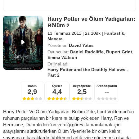
Harry Potter ve Ölüm Yadigarları:
Bölüm 2
13 Temmuz 2011
|
2s 10dk
|
Fantastik
,
Macera
Yönetmen
David Yates
Oyuncular:
Daniel Radcliffe
,
Rupert Grint
,
Emma Watson
Orijinal adı
Harry Potter and the Deathly Hallows -
Part 2
Basın
Üyeler
Beyazperde
Arkadaşlarım
2,9
4,4
2,5
--
Harry Potter Ve Ölüm Yadigarları: Bölüm 2'de, Lord Voldemort'un
ruhunun parçalarının bir kısmını bulup yok eden Harry, Ron ve
Hermione, Dumbledore'un verdiği görevi tamamlamak için
arayışlarını sürdürürlerken Ölüm Yiyenler'le bir ölüm kalım
savaşına çıkacaklardır. Voldemort artık iyice güçlenmiş olsa da,