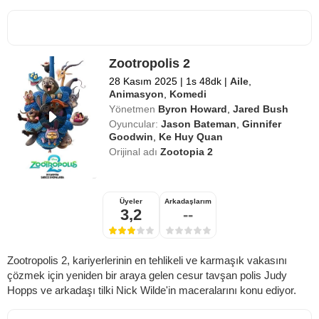
Zootropolis 2
28 Kasım 2025
|
1s 48dk
|
Aile
,
Animasyon
,
Komedi
Yönetmen
Byron Howard
,
Jared Bush
Oyuncular:
Jason Bateman
,
Ginnifer
Goodwin
,
Ke Huy Quan
Orijinal adı
Zootopia 2
Üyeler
Arkadaşlarım
3,2
--
Zootropolis 2, kariyerlerinin en tehlikeli ve karmaşık vakasını
çözmek için yeniden bir araya gelen cesur tavşan polis Judy
Hopps ve arkadaşı tilki Nick Wilde'in maceralarını konu ediyor.