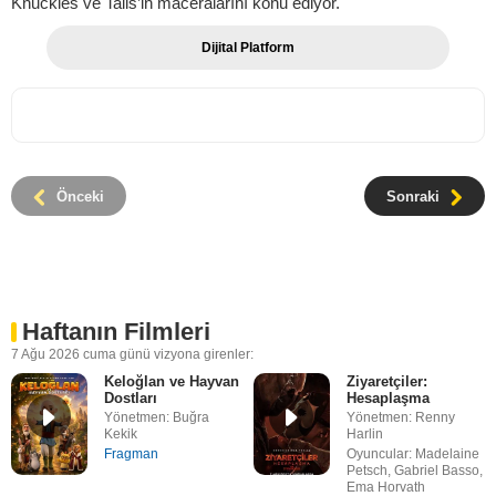
Knuckles ve Tails’in maceralarını konu ediyor.
Dijital Platform
Önceki
Sonraki
Haftanın Filmleri
7 Ağu 2026 cuma günü vizyona girenler:
Keloğlan ve Hayvan
Ziyaretçiler:
Dostları
Hesaplaşma
Yönetmen: Buğra
Yönetmen: Renny
Kekik
Harlin
Fragman
Oyuncular: Madelaine
Petsch, Gabriel Basso,
Ema Horvath