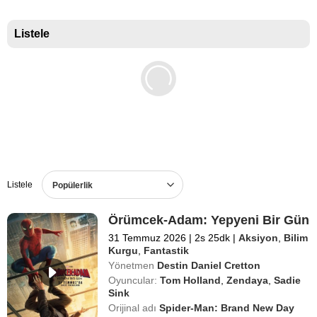
Listele
Listele
Popülerlik
Örümcek-Adam: Yepyeni Bir Gün
31 Temmuz 2026
|
2s 25dk
|
Aksiyon
,
Bilim
Kurgu
,
Fantastik
Yönetmen
Destin Daniel Cretton
Oyuncular:
Tom Holland
,
Zendaya
,
Sadie
Sink
Orijinal adı
Spider-Man: Brand New Day