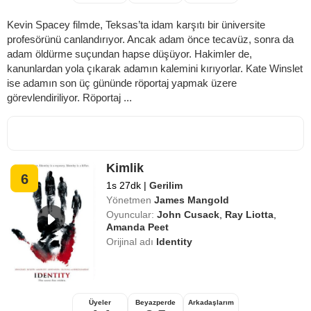
Kevin Spacey filmde, Teksas’ta idam karşıtı bir üniversite
profesörünü canlandırıyor. Ancak adam önce tecavüz, sonra da
adam öldürme suçundan hapse düşüyor. Hakimler de,
kanunlardan yola çıkarak adamın kalemini kırıyorlar. Kate Winslet
ise adamın son üç gününde röportaj yapmak üzere
görevlendiriliyor. Röportaj ...
Kimlik
6
1s 27dk
|
Gerilim
Yönetmen
James Mangold
Oyuncular:
John Cusack
,
Ray Liotta
,
Amanda Peet
Orijinal adı
Identity
Üyeler
Beyazperde
Arkadaşlarım