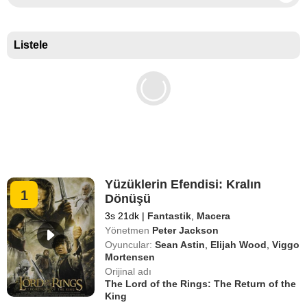
Basın puanlarına göre En İyi Belgeseller
Listele
Yüzüklerin Efendisi: Kralın
1
Dönüşü
3s 21dk
|
Fantastik
,
Macera
Yönetmen
Peter Jackson
Oyuncular:
Sean Astin
,
Elijah Wood
,
Viggo
Mortensen
Orijinal adı
The Lord of the Rings: The Return of the
King