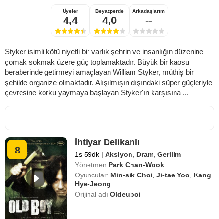
Üyeler
Beyazperde
Arkadaşlarım
4,4
4,0
--
Styker isimli kötü niyetli bir varlık şehrin ve insanlığın düzenine
çomak sokmak üzere güç toplamaktadır. Büyük bir kaosu
beraberinde getirmeyi amaçlayan William Styker, müthiş bir
şehilde organize olmaktadır. Alışılmışın dışındaki süper güçleriyle
çevresine korku yaymaya başlayan Styker'ın karşısına ...
İhtiyar Delikanlı
8
1s 59dk
|
Aksiyon
,
Dram
,
Gerilim
Yönetmen
Park Chan-Wook
Oyuncular:
Min-sik Choi
,
Ji-tae Yoo
,
Kang
Hye-Jeong
Orijinal adı
Oldeuboi