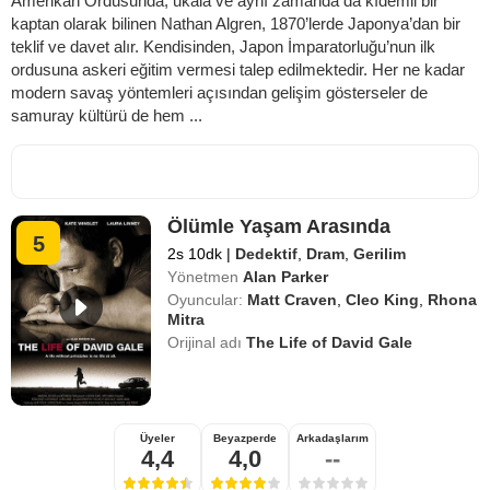
Amerikan Ordusunda, ukala ve aynı zamanda da kıdemli bir
kaptan olarak bilinen Nathan Algren, 1870’lerde Japonya’dan bir
teklif ve davet alır. Kendisinden, Japon İmparatorluğu’nun ilk
ordusuna askeri eğitim vermesi talep edilmektedir. Her ne kadar
modern savaş yöntemleri açısından gelişim gösterseler de
samuray kültürü de hem ...
Ölümle Yaşam Arasında
5
2s 10dk
|
Dedektif
,
Dram
,
Gerilim
Yönetmen
Alan Parker
Oyuncular:
Matt Craven
,
Cleo King
,
Rhona
Mitra
Orijinal adı
The Life of David Gale
Üyeler
Beyazperde
Arkadaşlarım
4,4
4,0
--