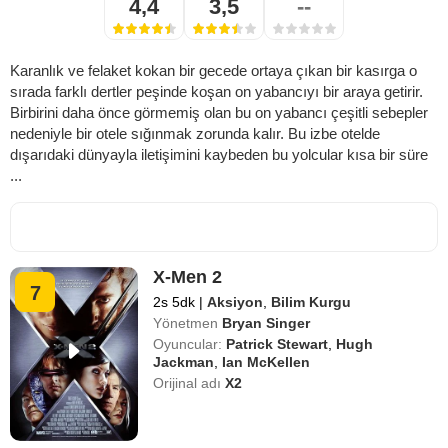
4,4
3,5
--
Karanlık ve felaket kokan bir gecede ortaya çıkan bir kasırga o
sırada farklı dertler peşinde koşan on yabancıyı bir araya getirir.
Birbirini daha önce görmemiş olan bu on yabancı çeşitli sebepler
nedeniyle bir otele sığınmak zorunda kalır. Bu izbe otelde
dışarıdaki dünyayla iletişimini kaybeden bu yolcular kısa bir süre
...
X-Men 2
7
2s 5dk
|
Aksiyon
,
Bilim Kurgu
Yönetmen
Bryan Singer
Oyuncular:
Patrick Stewart
,
Hugh
Jackman
,
Ian McKellen
Orijinal adı
X2