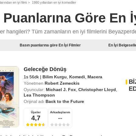
larından en iyi filmi
1980 yıllardan en iyi komediler
ı Puanlarına Göre En İy
mler hangileri? Tüm zamanların en iyi filmlerini Beyazperd
Basın puanlarına göre En İyi Filmler
En İyi Belgesell
Geleceğe Dönüş
1s 56dk
|
Bilim Kurgu
,
Komedi
,
Macera
Bİ
Yönetmen
Robert Zemeckis
ED
Oyuncular:
Michael J. Fox
,
Christopher Lloyd
,
Lea Thompson
Orijinal adı
Back to the Future
Üyeler
Arkadaşlarım
4,7
--