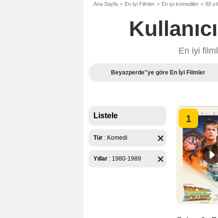
Ana Sayfa
En Iyi Filmler
En iyi komediler
80 yıl
Kullanıc
En iyi fil
Beyazperde''ye göre En İyi Filmler
Listele
1
Tür
:
Komedi
Yıllar
:
1980-1989