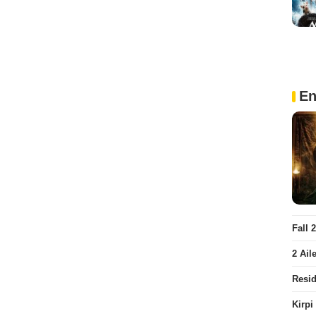
En
Fall 
2 Ail
Resid
Kirpi