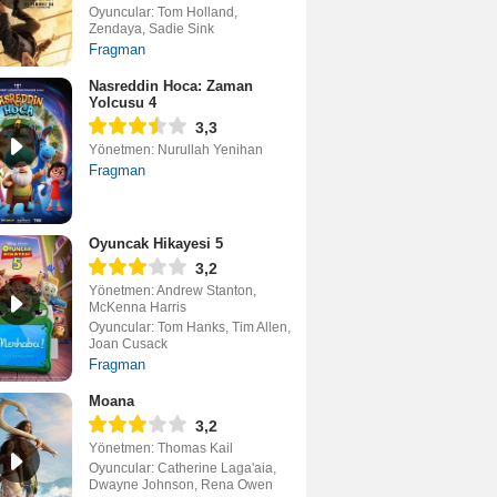
Oyuncular: Tom Holland,
Zendaya, Sadie Sink
Fragman
Nasreddin Hoca: Zaman
Yolcusu 4
3,3
Yönetmen: Nurullah Yenihan
Fragman
Oyuncak Hikayesi 5
3,2
Yönetmen: Andrew Stanton,
McKenna Harris
Oyuncular: Tom Hanks, Tim Allen,
Joan Cusack
Fragman
Moana
3,2
Yönetmen: Thomas Kail
Oyuncular: Catherine Laga'aia,
Dwayne Johnson, Rena Owen