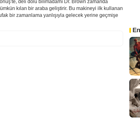
nüş'te, deli dolu bilimadamı Dr. Brown zamanda
mkün kılan bir araba geliştirir. Bu makineyi ilk kullanan
ufak bir zamanlama yanlışıyla gelecek yerine geçmişe
En