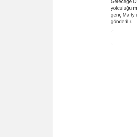
Geleceğe Dö
yolculuğu mü
genç Marty 
gönderilir.