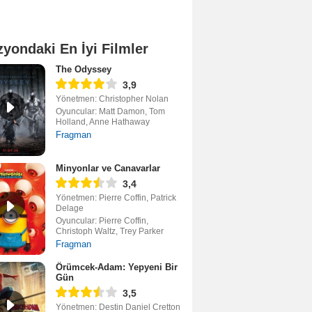
zyondaki En İyi Filmler
The Odyssey
3,9
Yönetmen: Christopher Nolan
Oyuncular: Matt Damon, Tom
Holland, Anne Hathaway
Fragman
Minyonlar ve Canavarlar
3,4
Yönetmen: Pierre Coffin, Patrick
Delage
Oyuncular: Pierre Coffin,
Christoph Waltz, Trey Parker
Fragman
Örümcek-Adam: Yepyeni Bir
Gün
3,5
Yönetmen: Destin Daniel Cretton