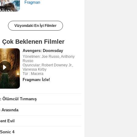
Fragman
Vizyondaki En İyi Filmler
 Çok Beklenen Filmler
Avengers: Doomsday
Yönetmen: Joe Russo, Anthony
Russo
Oyuncular: Robert Downey Jr.,
Vanessa Kirby
Tür : Macera
Fragmanı İzle!
2: Ölümcül Tırmanış
e Arasında
ent Evil
 Sonic 4