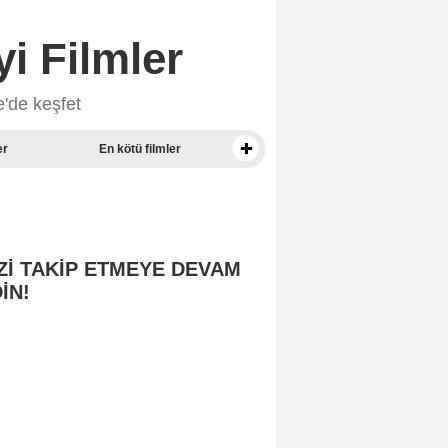
i Filmler
e'de keşfet
er
En kötü filmler
Basın puanlarına göre En İyi Belgeseller
Zİ TAKİP ETMEYE DEVAM
İN!