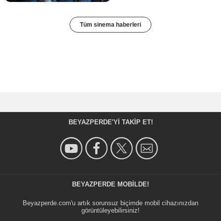
Tüm sinema haberleri
BEYAZPERDE'YI TAKIP ET!
BEYAZPERDE MOBILDE!
Beyazperde.com'u artık sorunsuz biçimde mobil cihazınızdan
görüntüleyebilirsiniz!