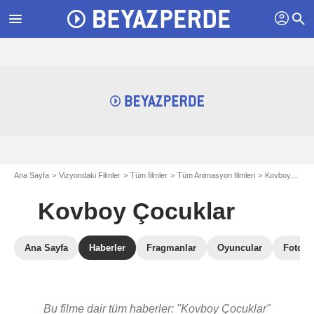
profil
menu
search
Ana Sayfa
Vizyondaki Filmler
Tüm filmler
Tüm Animasyon filmleri
Kovboy Çocuklar
Kovboy Çocuklar
Ana Sayfa
Haberler
Fragmanlar
Oyuncular
Fotoğra
Bu filme dair tüm haberler: "Kovboy Çocuklar"