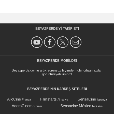
BEYAZPERDE'YI TAKIP ET!
BEYAZPERDE MOBILDE!
Beyazperde.com'u artık sorunsuz biçimde mobil cihazınızdan
görüntüleyebilirsiniz!
BEYAZPERDE'NIN KARDEŞ SİTELERİ
AlloCiné
Filmstarts
SensaCine
Fransa
Almanya
İspanya
AdoroCinema
Sensacine México
brasil
Meksika