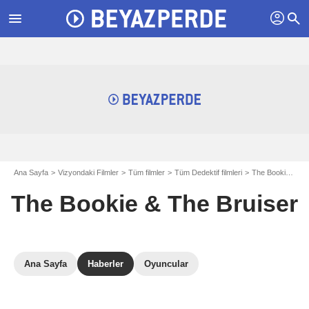
profil
menu
search
Ana Sayfa
Vizyondaki Filmler
Tüm filmler
Tüm Dedektif filmleri
The Bookie & The Bruiser
The Bookie & The Bruiser
Ana Sayfa
Haberler
Oyuncular