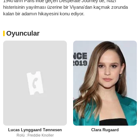
1940'ların Paris'inde geçen Desperate Journey'de, Nazi
histerisinin yayılması üzerine bir Viyana'dan kaçmak zorunda
kalan bir adamın hikayesini konu ediyor.
Oyuncular
Lucas Lynggaard Tønnesen
Clara Rugaard
Rolü : Freddie Knoller