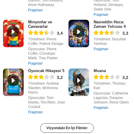
Damon, Tom Holland,
Oyuncular: Tom
Anne Hathaway
Holland, Zendaya,
Sadie Sink
Fragman
Fragman
Minyonlar ve
Nasreddin Hoca:
Canavarlar
Zaman Yolcusu 4
3,4
3,3
Yönetmen: Pierre
Yönetmen: Nurullah
Coffin, Patrick Delage
Yenihan
Oyuncular: Pierre
Fragman
Coffin, Christoph
Waltz, Trey Parker
Fragman
Oyuncak Hikayesi 5
Moana
3,2
3,2
Yönetmen: Andrew
Yönetmen: Thomas
Stanton, McKenna
Kail
Harris
Oyuncular: Catherine
Oyuncular: Tom
Laga'aia, Dwayne
Hanks, Tim Allen, Joan
Johnson, Rena Owen
Cusack
Fragman
Fragman
Vizyondaki En İyi Filmler