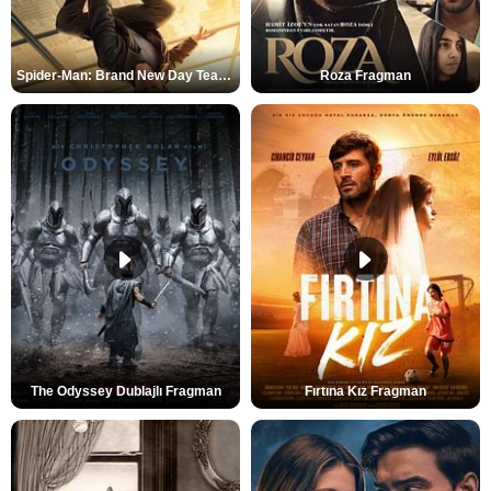
Spider-Man: Brand New Day Teaser
Roza Fragman
The Odyssey Dublajlı Fragman
Fırtına Kız Fragman