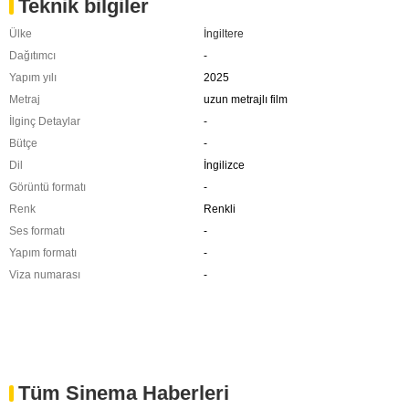
Teknik bilgiler
Ülke
İngiltere
Dağıtımcı
-
Yapım yılı
2025
Metraj
uzun metrajlı film
İlginç Detaylar
-
Bütçe
-
Dil
İngilizce
Görüntü formatı
-
Renk
Renkli
Ses formatı
-
Yapım formatı
-
Viza numarası
-
Tüm Sinema Haberleri