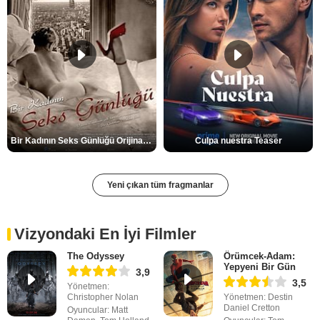
Bir Kadının Seks Günlüğü Orijinal Fragman
Culpa nuestra Teaser
Yeni çıkan tüm fragmanlar
Vizyondaki En İyi Filmler
The Odyssey
Örümcek-Adam:
Yepyeni Bir Gün
3,9
3,5
Yönetmen:
Christopher Nolan
Yönetmen: Destin
Daniel Cretton
Oyuncular: Matt