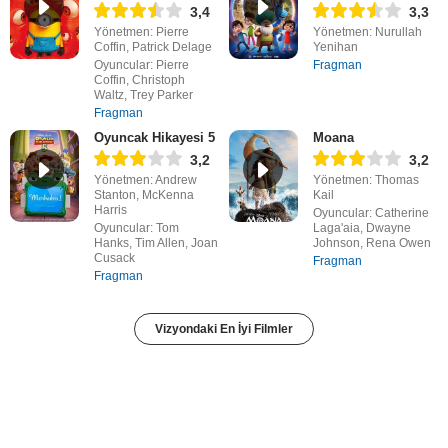
3,4
3,3
Yönetmen: Pierre
Yönetmen: Nurullah
Coffin, Patrick Delage
Yenihan
Oyuncular: Pierre
Fragman
Coffin, Christoph
Waltz, Trey Parker
Fragman
Oyuncak Hikayesi 5
Moana
3,2
3,2
Yönetmen: Andrew
Yönetmen: Thomas
Stanton, McKenna
Kail
Harris
Oyuncular: Catherine
Oyuncular: Tom
Laga'aia, Dwayne
Hanks, Tim Allen, Joan
Johnson, Rena Owen
Cusack
Fragman
Fragman
Vizyondaki En İyi Filmler