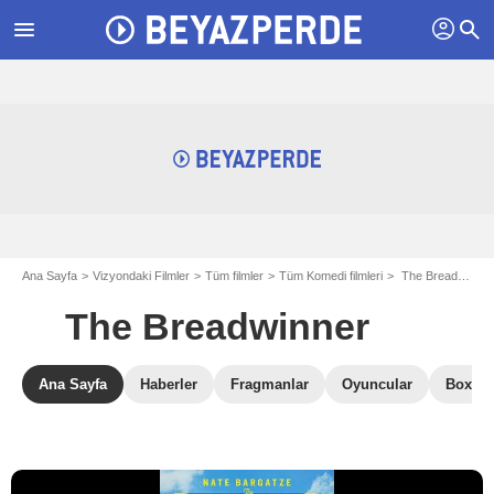
profil
menu
search
Ana Sayfa
Vizyondaki Filmler
Tüm filmler
Tüm Komedi filmleri
The Breadwinner
The Breadwinner
Ana Sayfa
Haberler
Fragmanlar
Oyuncular
Box Of