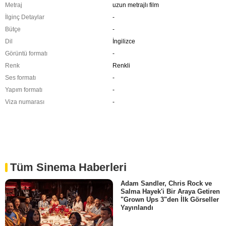
Metraj
uzun metrajlı film
İlginç Detaylar
-
Bütçe
-
Dil
İngilizce
Görüntü formatı
-
Renk
Renkli
Ses formatı
-
Yapım formatı
-
Viza numarası
-
Tüm Sinema Haberleri
Adam Sandler, Chris Rock ve
Salma Hayek'i Bir Araya Getiren
"Grown Ups 3"den İlk Görseller
Yayınlandı