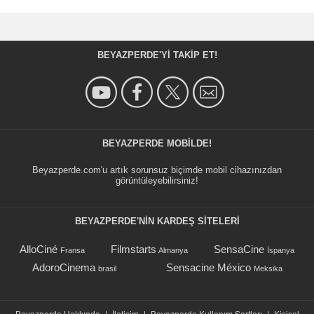
BEYAZPERDE'YI TAKIP ET!
BEYAZPERDE MOBILDE!
Beyazperde.com'u artık sorunsuz biçimde mobil cihazınızdan
görüntüleyebilirsiniz!
BEYAZPERDE'NIN KARDEŞ SİTELERİ
AlloCiné
Filmstarts
SensaCine
Fransa
Almanya
İspanya
AdoroCinema
Sensacine México
brasil
Meksika