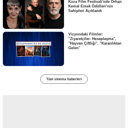
Koza Film Festivali'nde Orhan
Kemal Emek Ödülleri’nin
Sahipleri Açıklandı
Vizyondaki Filmler:
"Ziyaretçiler: Hesaplaşma",
"Hayvan Çiftliği", "Karanlıktan
Gelen"
Tüm sinema haberleri