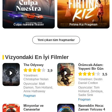
Culpa nuestra Teaser
Fırtına Kız Fragman
Yeni çıkan tüm fragmanlar
Vizyondaki En İyi Filmler
The Odyssey
Örümcek-Adam:
Yepyeni Bir Gün
3,9
3,5
Yönetmen:
Christopher Nolan
Yönetmen: Destin
Daniel Cretton
Oyuncular: Matt
Damon, Tom Holland,
Oyuncular: Tom
Anne Hathaway
Holland, Zendaya,
Sadie Sink
Fragman
Fragman
Minyonlar ve
Nasreddin Hoca:
Canavarlar
Zaman Yolcusu 4