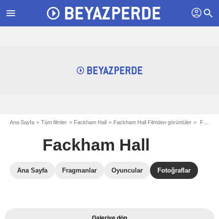
profil
menu
search
Ana Sayfa
Tüm filmler
Fackham Hall
Fackham Hall Filmden görüntüler
Fackham Hall resimleri - Fotoğraf 3
Fackham Hall
Ana Sayfa
Fragmanlar
Oyuncular
Fotoğraflar
Galeriye dön