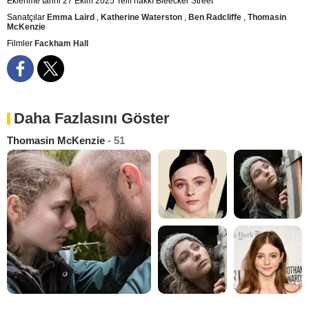
Eklenme tarihi 27 Ekim 2025
Telif hakkı Bleecker Street
Sanatçılar
Emma Laird
,
Katherine Waterston
,
Ben Radcliffe
,
Thomasin
McKenzie
Filmler
Fackham Hall
Daha Fazlasını Göster
Thomasin McKenzie
- 51