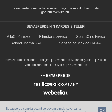
Beyazperde.com'u artık sorunsuz biçimde mobil cihazınızdan
görüntüleyebilirsiniz!
BEYAZPERDE'NIN KARDEŞ SİTELERİ
AlloCiné
Filmstarts
SensaCine
Fransa
Almanya
İspanya
AdoroCinema
Sensacine México
brasil
Meksika
Beyazperde Hakkında
|
İletişim
|
Beyazperde Kullanım Şartları
|
Kişisel
Verilerin korunmasi
|
Gizlilik
|
©Beyazperde
Beyazperde.com'da gezintiye devam etmek istiyorsanız
OK