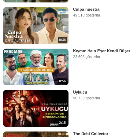
Culpa nuestra
49.518 gösterim
0:38
Kıyma: Hain Eşer Kendi Düşer
23.608 gösterim
0:56
Uykucu
90.733 gösterim
2:15
The Debt Collector