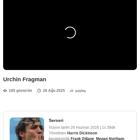
Urchin Fragman
185 gösterim
28 Ağu 2025
paylaş
Serseri
Vizyon tarihi
26 Haziran 2026
|
1s 39dk
Yönetmen
Harris Dickinson
beraberinde
Frank Dillane
,
Megan Northam
,