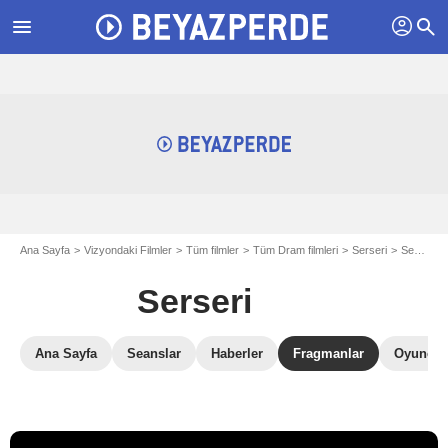
profil
menu
search
Ana Sayfa
Vizyondaki Filmler
Tüm filmler
Tüm Dram filmleri
Serseri
Serseri Fragmanlar
Serseri
Ana Sayfa
Seanslar
Haberler
Fragmanlar
Oyuncul