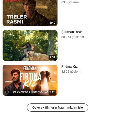
831 gösterim
2:40
Şuursuz Aşk
80.254 gösterim
1:31
Fırtına Kız
8.802 gösterim
2:25
Gelecek filmlerin fragmanlarını izle