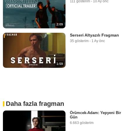
111 gösterim
-
10 Ay önc
2:09
Serseri Altyazılı Fragman
35 gösterim
-
1 Ay önc
1:59
Daha fazla fragman
Örümcek-Adam: Yepyeni Bir
Gün
6.663 gösterim