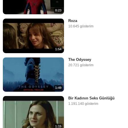
0:23
Roza
10.645 gösterim
1:54
The Odyssey
20.721 gösterim
1:49
Bir Kadının Seks Günlüğü
1.191.140 gösterim
1:15