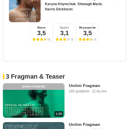
Karyna Khymchuk
,
Shonagh Marie
,
Harris Dickinson
Basın
Üyeler
Beyazperde
3,5
3,1
3,5
3 Fragman & Teaser
Urchin Fragman
ŞUAN OYNAYAN:
185 gösterim
-
11 Ay önc
1:59
Urchin Fragman