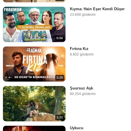
Kıyma: Hain Eşer Kendi Düşer
23.608 gösterim
0:56
Fırtına Kız
8.802 gösterim
2:25
Şuursuz Aşk
80.254 gösterim
1:31
Uykucu