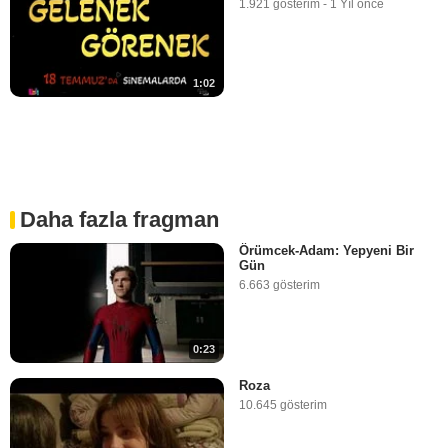
1.921 gösterim
-
1 Yıl önce
1:02
Daha fazla fragman
Örümcek-Adam: Yepyeni Bir
Gün
6.663 gösterim
0:23
Roza
10.645 gösterim