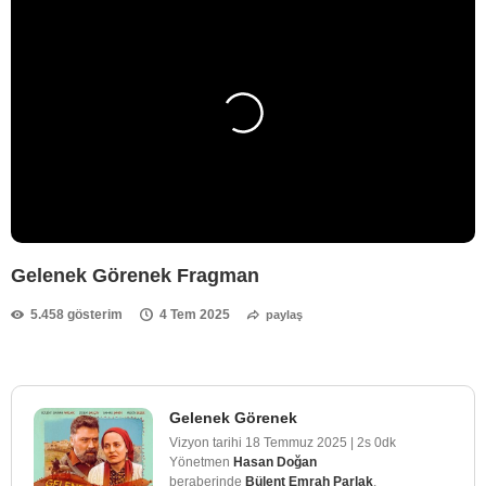
Gelenek Görenek Fragman
5.458 gösterim
4 Tem 2025
paylaş
Gelenek Görenek
Vizyon tarihi
18 Temmuz 2025
|
2s 0dk
Yönetmen
Hasan Doğan
beraberinde
Bülent Emrah Parlak
,