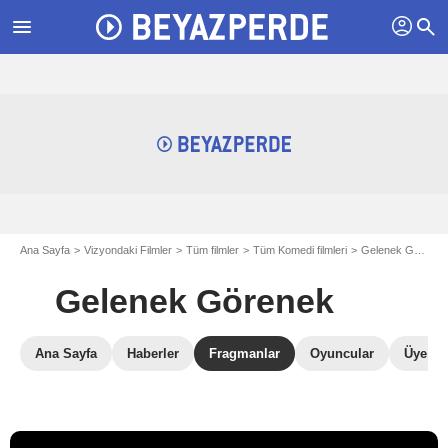
profil
menu
search
Ana Sayfa
Vizyondaki Filmler
Tüm filmler
Tüm Komedi filmleri
Gelenek Görenek
Gelenek Görenek
Ana Sayfa
Haberler
Fragmanlar
Oyuncular
Üye Ele