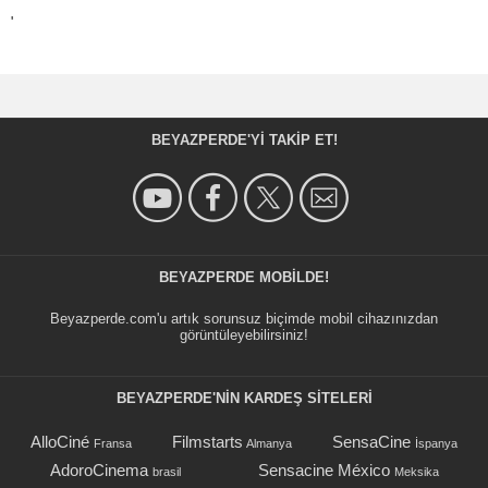
'
BEYAZPERDE'YI TAKIP ET!
BEYAZPERDE MOBILDE!
Beyazperde.com'u artık sorunsuz biçimde mobil cihazınızdan
görüntüleyebilirsiniz!
BEYAZPERDE'NIN KARDEŞ SİTELERİ
AlloCiné
Filmstarts
SensaCine
Fransa
Almanya
İspanya
AdoroCinema
Sensacine México
brasil
Meksika