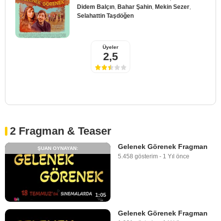
Didem Balçın
,
Bahar Şahin
,
Mekin Sezer
,
Selahattin Taşdöğen
Üyeler
2,5
2 Fragman & Teaser
Gelenek Görenek Fragman
ŞUAN OYNAYAN:
5.458 gösterim
-
1 Yıl önce
1:05
Gelenek Görenek Fragman