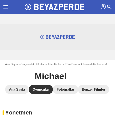
profil
menu
search
Ana Sayfa
Vizyondaki Filmler
Tüm filmler
Tüm Dramatik komedi filmleri
Michael
Michael
Ana Sayfa
Oyuncular
Fotoğraflar
Benzer Filmler
Yönetmen