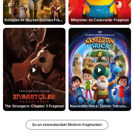
Keloğlan ve Hayvan Dostları Fragman
Minyonlar ve Canavarlar Fragman
The Strangers: Chapter 3 Fragman
Nasreddin Hoca: Zaman Yolcusu 4 Fragman
Şu an sinemalardaki filmlerin fragmanları