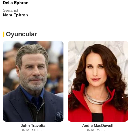
Delia Ephron
Senarist
Nora Ephron
Oyuncular
John Travolta
Andie MacDowell
Rolü : Michael
Rolü : Dorothy