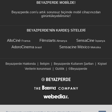
BEYAZPERDE MOBILDE!
Beyazperde.com'u artık sorunsuz biçimde mobil cihazınızdan
görüntüleyebilirsiniz!
BEYAZPERDE'NIN KARDEŞ SİTELERİ
AlloCiné
Filmstarts
SensaCine
Fransa
Almanya
İspanya
AdoroCinema
Sensacine México
brasil
Meksika
Beyazperde Hakkında
|
İletişim
|
Beyazperde Kullanım Şartları
|
Kişisel
Verilerin korunmasi
|
Gizlilik
|
©Beyazperde