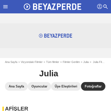
profil
menu
search
Ana Sayfa
Vizyondaki Filmler
Tüm filmler
Filmler Gerilim
Julia
Julia Filmi Galerisi
Julia
Ana Sayfa
Oyuncular
Üye Eleştirileri
Fotoğraflar
B
AFİŞLER