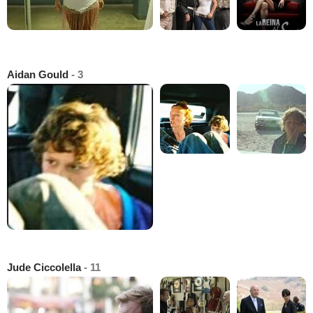
Aidan Gould
- 3
Jude Ciccolella
- 11