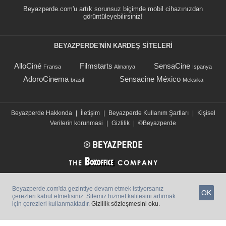
Beyazperde.com'u artık sorunsuz biçimde mobil cihazınızdan
görüntüleyebilirsiniz!
BEYAZPERDE'NIN KARDEŞ SİTELERİ
AlloCiné
Filmstarts
SensaCine
Fransa
Almanya
İspanya
AdoroCinema
Sensacine México
brasil
Meksika
Beyazperde Hakkında
|
İletişim
|
Beyazperde Kullanım Şartları
|
Kişisel
Verilerin korunmasi
|
Gizlilik
|
©Beyazperde
Beyazperde.com'da gezintiye devam etmek istiyorsanız
OK
çerezleri kabul etmelisiniz. Sitemiz hizmet kalitesini artırmak
için çerezleri kullanmaktadır.
Gizlilik sözleşmesini oku.