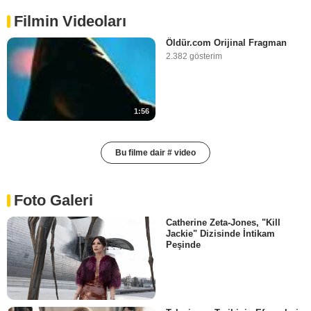
Filmin Videoları
Öldür.com Orijinal Fragman
2.382 gösterim
1:56
Bu filme dair # video
Foto Galeri
Catherine Zeta-Jones, "Kill
Jackie" Dizisinde İntikam
Peşinde