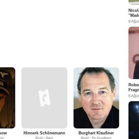
Nicol
"Madd
6 Ağu
Rober
Fragm
6 Ağu
esow
Hinnerk Schönemann
Burghart Klaußner
ipp
Rolü : Ben
Rolü : Dr Gunthen