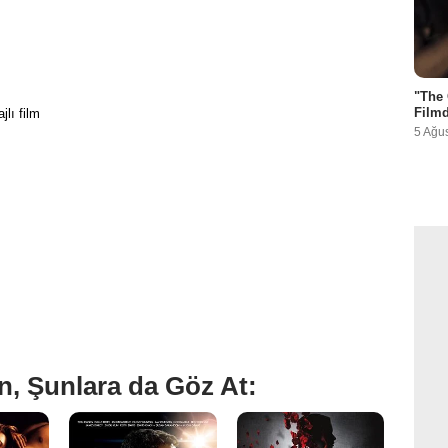
"The 
Filmd
jlı film
5 Ağu
n, Şunlara da Göz At: