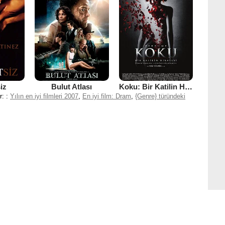
iz
Bulut Atlası
Koku: Bir Katilin Hikayesi
r: :
Yılın en iyi filmleri 2007
,
En iyi film: Dram
,
{Genre} türündeki