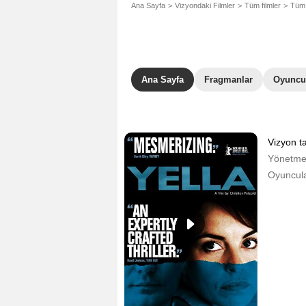
Ana Sayfa
Vizyondaki Filmler
Tüm filmler
Tüm 
Ana Sayfa
Fragmanlar
Oyuncu
Vizyon ta
Yönetm
Oyuncula