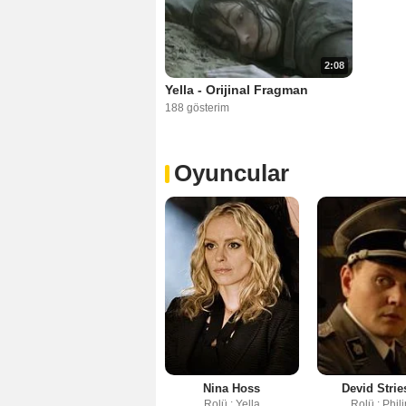
2:08
Yella - Orijinal Fragman
188 gösterim
Oyuncular
Nina Hoss
Devid Stri
Rolü : Yella
Rolü : Phil