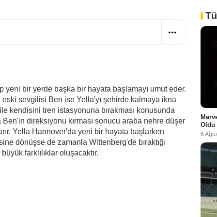
Tü
ıp yeni bir yerde başka bir hayata başlamayı umut eder.
 eski sevgilisi Ben ise Yella'yı şehirde kalmaya ikna
n ile kendisini tren istasyonuna bırakması konusunda
Marve
nda Ben'in direksiyonu kırması sonucu araba nehre düşer
Oldu
rır. Yella Hannover'da yeni bir hayata başlarken
6 Ağu
sine dönüşse de zamanla Wittenberg'de bıraktığı
üyük farklılıklar oluşacaktır.