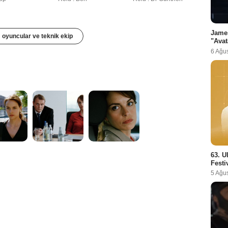
Jame
oyuncular ve teknik ekip
"Avat
6 Ağu
63. U
Festi
5 Ağu