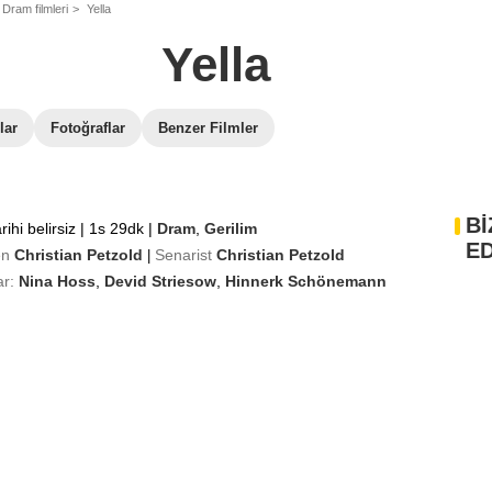
Dram filmleri
Yella
Yella
lar
Fotoğraflar
Benzer Filmler
Bİ
rihi belirsiz
|
1s 29dk
|
Dram
,
Gerilim
ED
en
Christian Petzold
Senarist
Christian Petzold
|
r:
Nina Hoss
,
Devid Striesow
,
Hinnerk Schönemann