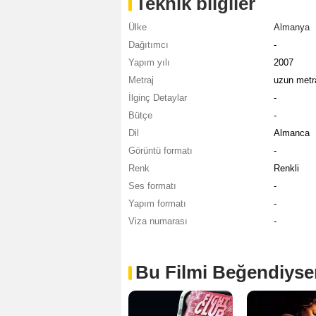
Teknik bilgiler
Ülke
Almanya
Dağıtımcı
-
Yapım yılı
2007
Metraj
uzun metra
İlginç Detaylar
-
Bütçe
-
Dil
Almanca
Görüntü formatı
-
Renk
Renkli
Ses formatı
-
Yapım formatı
-
Viza numarası
-
Bu Filmi Beğendiyse