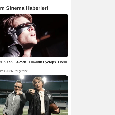
m Sinema Haberleri
l'ın Yeni "X-Men" Filminin Cyclops'u Belli
stos 2026 Perşembe