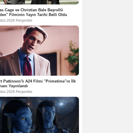
as Cage ve Christian Bale Başrollü
en" Filminin Yayın Tarihi Belli Oldu
stos 2026 Perşembe
t Pattinson'lı A24 Filmi "Primetime"ın İlk
anı Yayınlandı
stos 2026 Perşembe