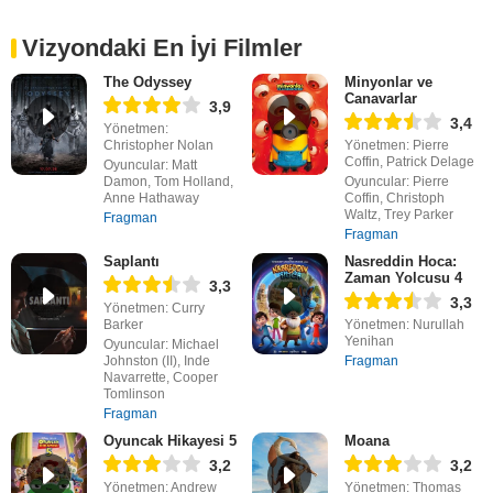
Vizyondaki En İyi Filmler
The Odyssey
Minyonlar ve
Canavarlar
3,9
3,4
Yönetmen:
Christopher Nolan
Yönetmen: Pierre
Coffin, Patrick Delage
Oyuncular: Matt
Damon, Tom Holland,
Oyuncular: Pierre
Anne Hathaway
Coffin, Christoph
Waltz, Trey Parker
Fragman
Fragman
Saplantı
Nasreddin Hoca:
Zaman Yolcusu 4
3,3
3,3
Yönetmen: Curry
Barker
Yönetmen: Nurullah
Yenihan
Oyuncular: Michael
Johnston (II), Inde
Fragman
Navarrette, Cooper
Tomlinson
Fragman
Oyuncak Hikayesi 5
Moana
3,2
3,2
Yönetmen: Andrew
Yönetmen: Thomas