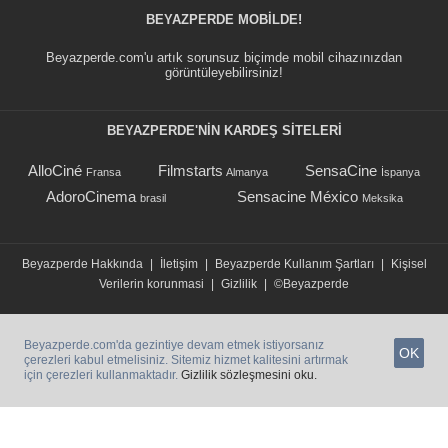
BEYAZPERDE MOBILDE!
Beyazperde.com'u artık sorunsuz biçimde mobil cihazınızdan
görüntüleyebilirsiniz!
BEYAZPERDE'NIN KARDEŞ SİTELERİ
AlloCiné
Filmstarts
SensaCine
Fransa
Almanya
İspanya
AdoroCinema
Sensacine México
brasil
Meksika
Beyazperde Hakkında
|
İletişim
|
Beyazperde Kullanım Şartları
|
Kişisel
Verilerin korunmasi
|
Gizlilik
|
©Beyazperde
Beyazperde.com'da gezintiye devam etmek istiyorsanız
OK
çerezleri kabul etmelisiniz. Sitemiz hizmet kalitesini artırmak
için çerezleri kullanmaktadır.
Gizlilik sözleşmesini oku.