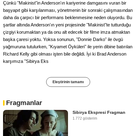
Çünkü "Makinist"in Anderson'ın kariyerine damgasını vuran bir
başyapıt gibi karşılanması, yönetmenin bir sonraki çalışmasından
daha da çarpıcı bir performans beklenmesine neden oluyordu. Bu
şartlar altında Anderson'ın yeni projesinde "Makinist"te tutturduğu
çizgiyi korumaktan ya da onu alt edecek bir filme imza atmaktan
başka çaresi yoktu. Yoksa sonunun, "Donnie Darko" ile övgü
yağmuruna tutulurken, "Kıyamet Öyküleri" ile yerin dibine batırılan
Richard Kelly gibi olması işten bile değildi. İyi ki Brad Anderson
karşımıza "Sibirya Eks
Eleştirinin tamamı
Fragmanlar
Sibirya Ekspresi Fragman
1.772 gösterim