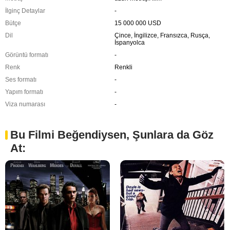
İlginç Detaylar
-
Bütçe
15 000 000 USD
Dil
Çince, İngilizce, Fransızca, Rusça,
İspanyolca
Görüntü formatı
-
Renk
Renkli
Ses formatı
-
Yapım formatı
-
Viza numarası
-
Bu Filmi Beğendiysen, Şunlara da Göz
At: