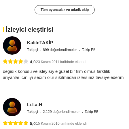
Tüm oyuncular ve teknik ekip
İzleyici eleştirisi
KaliteTAKİP
Takipçi
899 değerlendirmeler
Takip Et!
4,0
23 Kasım 2011 tarihinde eklendi
degısık konusu ve ısleyısıyle guzel bır fılm olmus farklılık
arıyanlar ıcın ıyı secım olur sıkılmadan ızlersınız tavsıye ederım
l-i-l-a-H
Takipçi
2.129 değerlendirmeler
Takip Et!
5,0
15 Kasım 2010 tarihinde eklendi