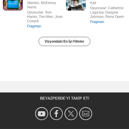
Stanton, McKenna
Kail
Harris
Oyuncular: Catherine
Oyuncular: Tom
Laga'aia, Dwayne
Hanks, Tim Allen, Joan
Johnson, Rena Owen
Cusack
Fragman
Fragman
Vizyondaki En İyi Filmler
BEYAZPERDE'YI TAKIP ET!