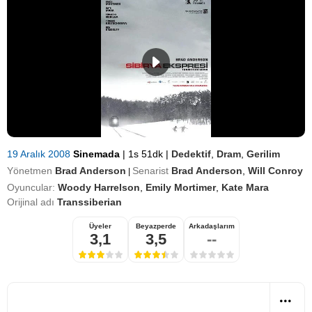
19 Aralık 2008
Sinemada
|
1s 51dk
|
Dedektif
,
Dram
,
Gerilim
Yönetmen
Brad Anderson
Senarist
Brad Anderson
,
Will Conroy
|
Oyuncular:
Woody Harrelson
,
Emily Mortimer
,
Kate Mara
Orijinal adı
Transsiberian
Üyeler
Beyazperde
Arkadaşlarım
3,1
3,5
--