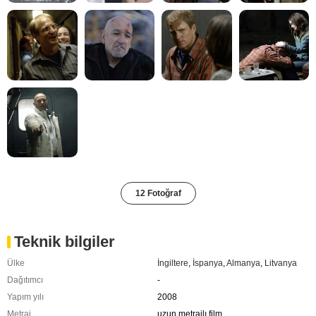
12 Fotoğraf
Teknik bilgiler
Ülke
İngiltere
,
İspanya
,
Almanya
,
Litvanya
Dağıtımcı
-
Yapım yılı
2008
Metraj
uzun metrajlı film