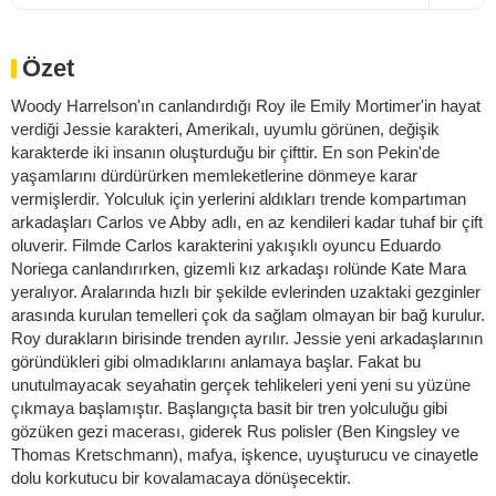
Özet
Woody Harrelson'ın canlandırdığı Roy ile Emily Mortimer'in hayat
verdiği Jessie karakteri, Amerikalı, uyumlu görünen, değişik
karakterde iki insanın oluşturduğu bir çifttir. En son Pekin'de
yaşamlarını dürdürürken memleketlerine dönmeye karar
vermişlerdir. Yolculuk için yerlerini aldıkları trende kompartıman
arkadaşları Carlos ve Abby adlı, en az kendileri kadar tuhaf bir çift
oluverir. Filmde Carlos karakterini yakışıklı oyuncu Eduardo
Noriega canlandırırken, gizemli kız arkadaşı rolünde Kate Mara
yeralıyor. Aralarında hızlı bir şekilde evlerinden uzaktaki gezginler
arasında kurulan temelleri çok da sağlam olmayan bir bağ kurulur.
Roy durakların birisinde trenden ayrılır. Jessie yeni arkadaşlarının
göründükleri gibi olmadıklarını anlamaya başlar. Fakat bu
unutulmayacak seyahatin gerçek tehlikeleri yeni yeni su yüzüne
çıkmaya başlamıştır. Başlangıçta basit bir tren yolculuğu gibi
gözüken gezi macerası, giderek Rus polisler (Ben Kingsley ve
Thomas Kretschmann), mafya, işkence, uyuşturucu ve cinayetle
dolu korkutucu bir kovalamacaya dönüşecektir.