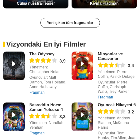
Culpa nuestra Teaser
Kıyma Fragman
Yeni çıkan tüm fragmanlar
Vizyondaki En İyi Filmler
The Odyssey
Minyonlar ve
Canavarlar
3,9
3,4
Yönetmen:
Christopher Nolan
Yönetmen: Pierre
Coffin, Patrick Delage
Oyuncular: Matt
Damon, Tom Holland,
Oyuncular: Pierre
Anne Hathaway
Coffin, Christoph
Waltz, Trey Parker
Fragman
Fragman
Nasreddin Hoca:
Oyuncak Hikayesi 5
Zaman Yolcusu 4
3,2
3,3
Yönetmen: Andrew
Yönetmen: Nurullah
Stanton, McKenna
Yenihan
Harris
Fragman
Oyuncular: Tom
Hanks, Tim Allen, Joan