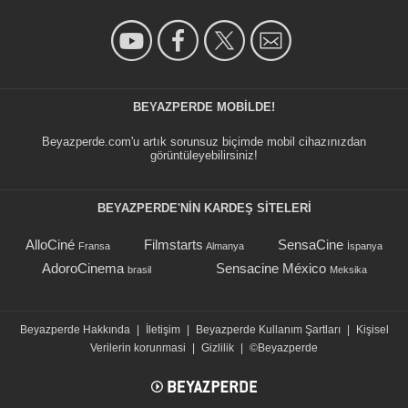
BEYAZPERDE MOBILDE!
Beyazperde.com'u artık sorunsuz biçimde mobil cihazınızdan
görüntüleyebilirsiniz!
BEYAZPERDE'NIN KARDEŞ SİTELERİ
AlloCiné
Filmstarts
SensaCine
Fransa
Almanya
İspanya
AdoroCinema
Sensacine México
brasil
Meksika
Beyazperde Hakkında
|
İletişim
|
Beyazperde Kullanım Şartları
|
Kişisel
Verilerin korunmasi
|
Gizlilik
|
©Beyazperde