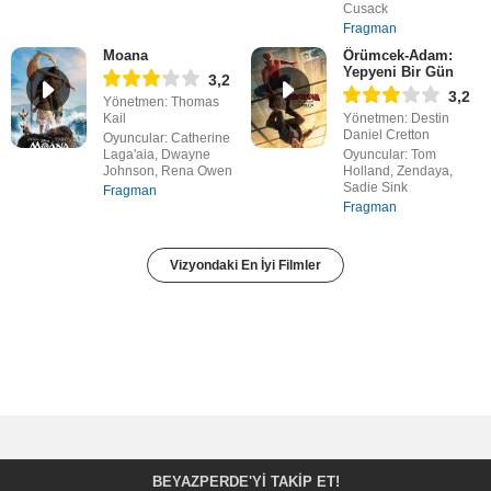
Cusack
Fragman
Moana
Örümcek-Adam:
Yepyeni Bir Gün
3,2
3,2
Yönetmen: Thomas
Kail
Yönetmen: Destin
Daniel Cretton
Oyuncular: Catherine
Laga'aia, Dwayne
Oyuncular: Tom
Johnson, Rena Owen
Holland, Zendaya,
Sadie Sink
Fragman
Fragman
Vizyondaki En İyi Filmler
BEYAZPERDE'YI TAKIP ET!