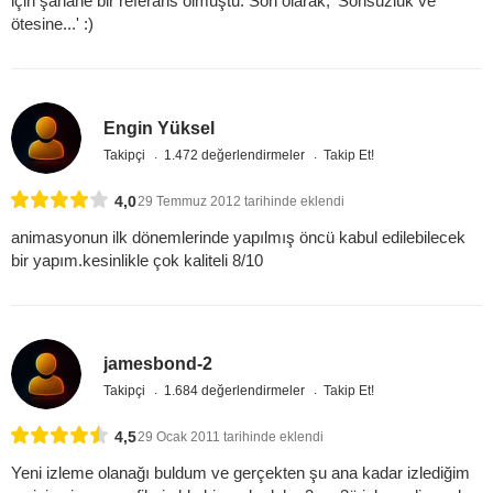
için şahane bir referans olmuştu. Son olarak; 'Sonsuzluk ve
ötesine...' :)
Engin Yüksel
Takipçi
1.472 değerlendirmeler
Takip Et!
4,0
29 Temmuz 2012 tarihinde eklendi
animasyonun ilk dönemlerinde yapılmış öncü kabul edilebilecek
bir yapım.kesinlikle çok kaliteli 8/10
jamesbond-2
Takipçi
1.684 değerlendirmeler
Takip Et!
4,5
29 Ocak 2011 tarihinde eklendi
Yeni izleme olanağı buldum ve gerçekten şu ana kadar izlediğim