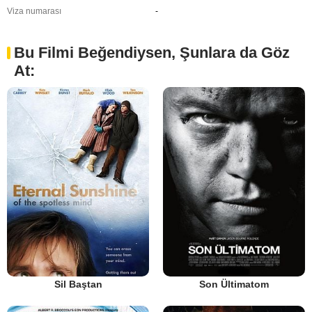
Viza numarası
-
Bu Filmi Beğendiysen, Şunlara da Göz
At:
Sil Baştan
Son Ültimatom