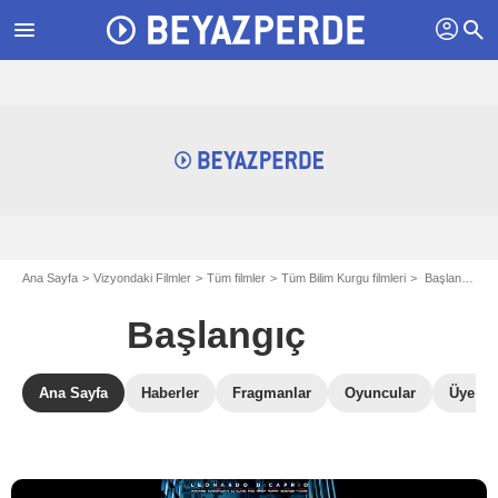
profil
menu
search
Ana Sayfa
Vizyondaki Filmler
Tüm filmler
Tüm Bilim Kurgu filmleri
Başlangıç
Başlangıç
Ana Sayfa
Haberler
Fragmanlar
Oyuncular
Üye Ele