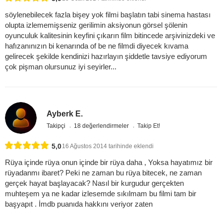
söylenebilecek fazla bişey yok filmi başlatın tabi sinema hastası
olupta izlememişseniz gerilimin aksiyonun görsel şölenin
oyunculuk kalitesinin keyfini çıkarın film bitincede arşivinizdeki ve
hafızanınızın bi kenarında of be ne filmdi diyecek kıvama
gelirecek şekilde kendinizi hazırlayın şiddetle tavsiye ediyorum
çok pişman olursunuz iyi seyirler...
Ayberk E.
Takipçi
18 değerlendirmeler
Takip Et!
5,0
16 Ağustos 2014 tarihinde eklendi
Rüya içinde rüya onun içinde bir rüya daha , Yoksa hayatımız bir
rüyadanmı ibaret? Peki ne zaman bu rüya bitecek, ne zaman
gerçek hayat başlayacak? Nasıl bir kurgudur gerçekten
muhteşem ya ne kadar izlesemde sıkılmam bu filmi tam bir
başyapıt . İmdb puanıda hakkını veriyor zaten