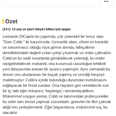
Özet
(13+): 13 yaş ve üzeri izleyici kitlesi için uygun
Leonardo DiCaprio bu yapımda, çok yetenekli bir hırsız olan
"Dom Cobb " ile karşımızda. Uzmanlık alanı, zihnin en karanlık
ve savunmasız olduğu rüya görme anında, bilinçaltının
derinliklerindeki değerli sırları çekip çıkarmak ve onları çalmaktır.
Cobb'un bu nadir insanlarda görülebilecek yeteneği, bu ender
rastgelinebilecek mahareti, onu kurumsal casusluğun tehlikeli
yeni dünyasında aranan bir oyuncu yapmıştır. Aynı zamanda bu
durum onu uluslararası bir kaçak yapmış ve sevdiği herşeye
malolmuştur. Cobb'a içinde bulunduğu durumdan kurtulmasını
sağlayacak bir fırsat sunulur. Ona hayatını geri verebilecek son
bir iş; tabi eğer imkansız 'başlangıç'ı tamamlayabilirse.
Mükemmel soygun yerine, Cobb ve takımındaki profesyoneller
bu sefer tam tersini yapmak zorundadır; görevleri bir fikri çalmak
değil onu yerleştirmektir. Eğer başarırlarsa, mükemmel suç bu
olacaktır.