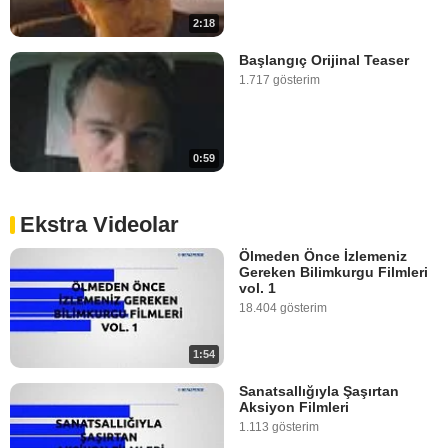
2:18
Başlangıç Orijinal Teaser
1.717 gösterim
0:59
Ekstra Videolar
Ölmeden Önce İzlemeniz
Gereken Bilimkurgu Filmleri
vol. 1
18.404 gösterim
1:54
Sanatsallığıyla Şaşırtan
Aksiyon Filmleri
1.113 gösterim