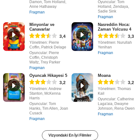
Damon, Tom Holland,
Oyuncular: Tom
Anne Hathaway
Holland, Zendaya,
Sadie Sink
Fragman
Fragman
Minyonlar ve
Nasreddin Hoca:
Canavarlar
Zaman Yolcusu 4
3,4
3,3
Yönetmen: Pierre
Yönetmen: Nurullah
Coffin, Patrick Delage
Yenihan
Oyuncular: Pierre
Fragman
Coffin, Christoph
Waltz, Trey Parker
Fragman
Oyuncak Hikayesi 5
Moana
3,2
3,2
Yönetmen: Andrew
Yönetmen: Thomas
Stanton, McKenna
Kail
Harris
Oyuncular: Catherine
Oyuncular: Tom
Laga'aia, Dwayne
Hanks, Tim Allen, Joan
Johnson, Rena Owen
Cusack
Fragman
Fragman
Vizyondaki En İyi Filmler