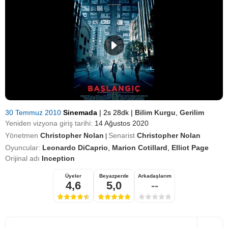
30 Temmuz 2010
Sinemada
|
2s 28dk
|
Bilim Kurgu
,
Gerilim
Yeniden vizyona giriş tarihi:
14 Ağustos 2020
Yönetmen
Christopher Nolan
Senarist
Christopher Nolan
|
Oyuncular:
Leonardo DiCaprio
,
Marion Cotillard
,
Elliot Page
Orijinal adı
Inception
Üyeler
Beyazperde
Arkadaşlarım
4,6
5,0
--