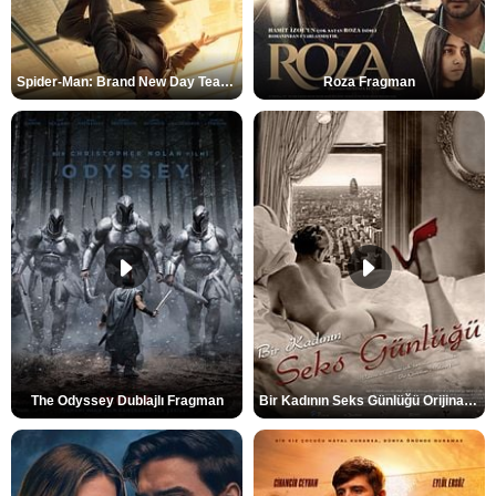
Spider-Man: Brand New Day Teaser
Roza Fragman
The Odyssey Dublajlı Fragman
Bir Kadının Seks Günlüğü Orijinal Fragman