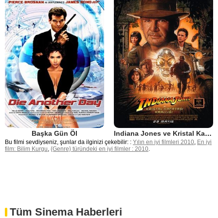
Başka Gün Öl
Indiana Jones ve Kristal Kafatası Krallığı
Bu filmi sevdiyseniz, şunlar da ilginizi çekebilir: :
Yılın en iyi filmleri 2010
,
En iyi
film: Bilim Kurgu
,
{Genre} türündeki en iyi filmler : 2010
.
Tüm Sinema Haberleri