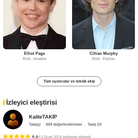
Elliot Page
Cillian Murphy
Rolü : Ariadne
Rolü : Fischer
Tüm oyuncular ve teknik ekip
İzleyici eleştirisi
KaliteTAKİP
Takipçi
899 değerlendirmeler
Takip Et!
5,0
13 Ocak 2014 tarihinde eklendi