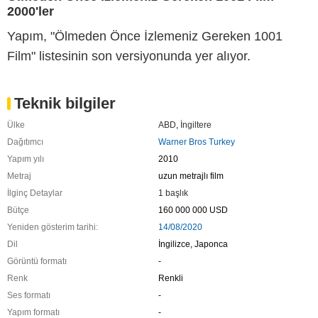
2000'ler
Yapım, "Ölmeden Önce İzlemeniz Gereken 1001
Film" listesinin son versiyonunda yer alıyor.
Teknik bilgiler
Ülke
ABD
,
İngiltere
Dağıtımcı
Warner Bros Turkey
Yapım yılı
2010
Metraj
uzun metrajlı film
İlginç Detaylar
1 başlık
Bütçe
160 000 000 USD
Yeniden gösterim tarihi:
14/08/2020
Dil
İngilizce, Japonca
Görüntü formatı
-
Renk
Renkli
Ses formatı
-
Yapım formatı
-