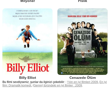
Milyoner
Pislik
Billy Elliot
Cenazede Ölüm
Bu filmi sevdiyseniz, şunlar da ilginizi çekebilir: :
Yılın en iyi filmleri 2009
,
En iyi
film: Dramatik komedi
,
{Genre} türündeki en iyi filmler : 2009
.