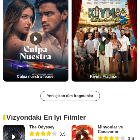
Culpa nuestra Teaser
Kıyma Fragman
Yeni çıkan tüm fragmanlar
Vizyondaki En İyi Filmler
The Odyssey
Minyonlar ve
Canavarlar
3,9
3,4