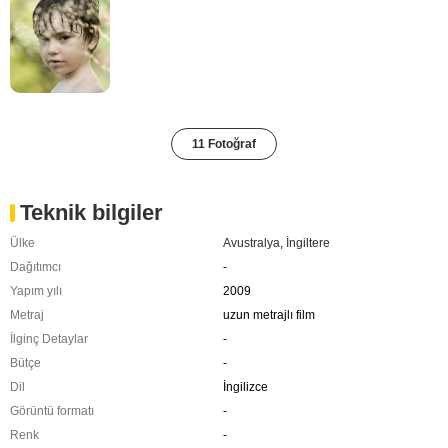
11 Fotoğraf
Teknik bilgiler
Ülke
Avustralya
,
İngiltere
Dağıtımcı
-
Yapım yılı
2009
Metraj
uzun metrajlı film
İlginç Detaylar
-
Bütçe
-
Dil
İngilizce
Görüntü formatı
-
Renk
-