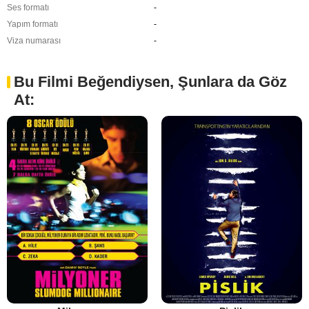
Ses formatı
-
Yapım formatı
-
Viza numarası
-
Bu Filmi Beğendiysen, Şunlara da Göz
At: