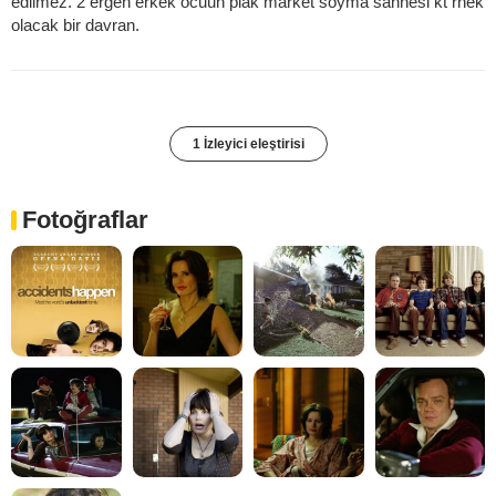
edilmez. 2 ergen erkek ocuun plak market soyma sahnesi kt rnek
olacak bir davran.
1 İzleyici eleştirisi
Fotoğraflar