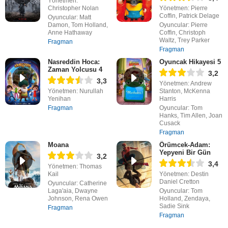
Yönetmen:
Christopher Nolan
Yönetmen: Pierre
Coffin, Patrick Delage
Oyuncular: Matt
Damon, Tom Holland,
Oyuncular: Pierre
Anne Hathaway
Coffin, Christoph
Waltz, Trey Parker
Fragman
Fragman
Nasreddin Hoca:
Oyuncak Hikayesi 5
Zaman Yolcusu 4
3,2
3,3
Yönetmen: Andrew
Yönetmen: Nurullah
Stanton, McKenna
Yenihan
Harris
Fragman
Oyuncular: Tom
Hanks, Tim Allen, Joan
Cusack
Fragman
Moana
Örümcek-Adam:
Yepyeni Bir Gün
3,2
3,4
Yönetmen: Thomas
Kail
Yönetmen: Destin
Daniel Cretton
Oyuncular: Catherine
Laga'aia, Dwayne
Oyuncular: Tom
Johnson, Rena Owen
Holland, Zendaya,
Sadie Sink
Fragman
Fragman