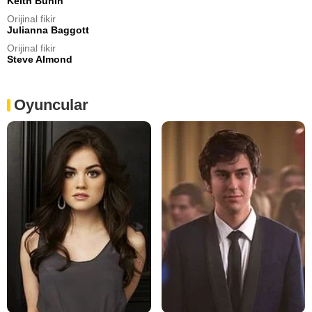
Keith Bunin
Orijinal fikir
Julianna Baggott
Orijinal fikir
Steve Almond
Oyuncular