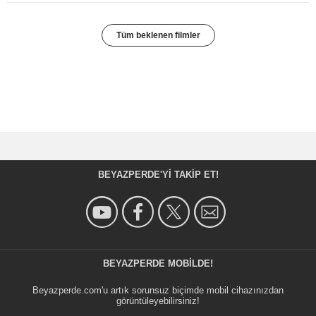
Tüm beklenen filmler
BEYAZPERDE'YI TAKIP ET!
BEYAZPERDE MOBILDE!
Beyazperde.com'u artık sorunsuz biçimde mobil cihazınızdan
görüntüleyebilirsiniz!