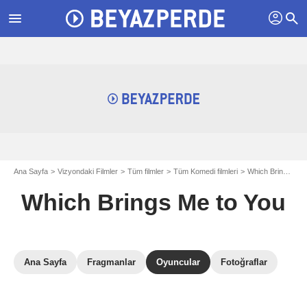
profil
menu
search
Ana Sayfa
Vizyondaki Filmler
Tüm filmler
Tüm Komedi filmleri
Which Brings Me to You
Which Brings Me to You
Ana Sayfa
Fragmanlar
Oyuncular
Fotoğraflar