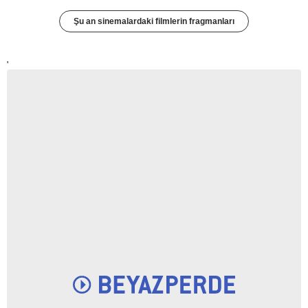
Şu an sinemalardaki filmlerin fragmanları
'