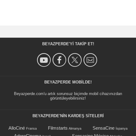
BEYAZPERDE'YI TAKIP ET!
BEYAZPERDE MOBILDE!
Beyazperde.com'u artık sorunsuz biçimde mobil cihazınızdan
görüntüleyebilirsiniz!
BEYAZPERDE'NIN KARDEŞ SİTELERİ
AlloCiné
Filmstarts
SensaCine
Fransa
Almanya
İspanya
AdoroCinema
Sensacine México