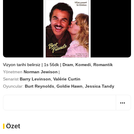
Vizyon tarihi belirsiz
|
1s 56dk
|
Dram
,
Komedi
,
Romantik
Yönetmen
Norman Jewison
|
Senarist
Barry Levinson
,
Valérie Curtin
Oyuncular:
Burt Reynolds
,
Goldie Hawn
,
Jessica Tandy
Özet