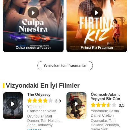
Culpa nuestra Teaser
Fırtına Kız Fragman
Yeni çıkan tüm fragmanlar
Vizyondaki En İyi Filmler
The Odyssey
Örümcek-Adam:
Yepyeni Bir Gün
3,9
3,5
Yönetmen:
Christopher Nolan
Yönetmen: Destin
Daniel Cretton
Oyuncular: Matt
Damon, Tom Holland,
Oyuncular: Tom
Anne Hathaway
Holland, Zendaya,
Sadie Sink