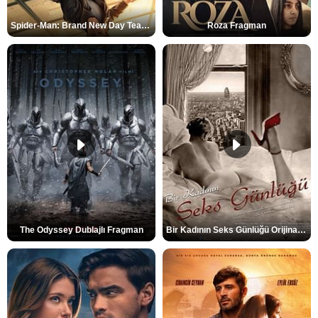
Spider-Man: Brand New Day Teaser
Roza Fragman
The Odyssey Dublajlı Fragman
Bir Kadının Seks Günlüğü Orijinal Fragman