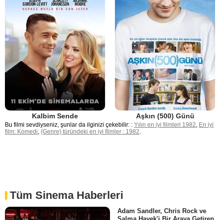
Kalbim Sende
Aşkın (500) Günü
Bu filmi sevdiyseniz, şunlar da ilginizi çekebilir: :
Yılın en iyi filmleri 1982
,
En iyi
film: Komedi
,
{Genre} türündeki en iyi filmler : 1982
.
Tüm Sinema Haberleri
Adam Sandler, Chris Rock ve
Salma Hayek'i Bir Araya Getiren