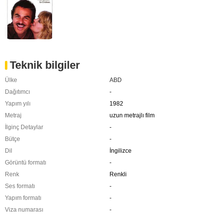
Teknik bilgiler
Ülke
ABD
Dağıtımcı
-
Yapım yılı
1982
Metraj
uzun metrajlı film
İlginç Detaylar
-
Bütçe
-
Dil
İngilizce
Görüntü formatı
-
Renk
Renkli
Ses formatı
-
Yapım formatı
-
Viza numarası
-