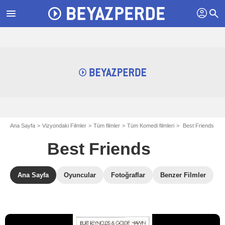
profil
menu
search
Ana Sayfa
Vizyondaki Filmler
Tüm filmler
Tüm Komedi filmleri
Best Friends
Best Friends
Ana Sayfa
Oyuncular
Fotoğraflar
Benzer Filmler