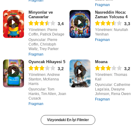
Fragman
Fragman
Minyonlar ve
Nasreddin Hoca:
Canavarlar
Zaman Yolcusu 4
3,4
3,3
Yönetmen: Pierre
Yönetmen: Nurullah
Coffin, Patrick Delage
Yenihan
Oyuncular: Pierre
Fragman
Coffin, Christoph
Waltz, Trey Parker
Fragman
Oyuncak Hikayesi 5
Moana
3,2
3,2
Yönetmen: Andrew
Yönetmen: Thomas
Stanton, McKenna
Kail
Harris
Oyuncular: Catherine
Oyuncular: Tom
Laga'aia, Dwayne
Hanks, Tim Allen, Joan
Johnson, Rena Owen
Cusack
Fragman
Fragman
Vizyondaki En İyi Filmler