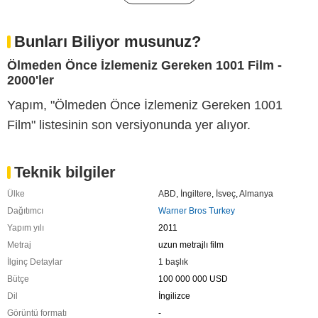
Bunları Biliyor musunuz?
Ölmeden Önce İzlemeniz Gereken 1001 Film -
2000'ler
Yapım, "Ölmeden Önce İzlemeniz Gereken 1001
Film" listesinin son versiyonunda yer alıyor.
Teknik bilgiler
Ülke
ABD
,
İngiltere
,
İsveç
,
Almanya
Dağıtımcı
Warner Bros Turkey
Yapım yılı
2011
Metraj
uzun metrajlı film
İlginç Detaylar
1 başlık
Bütçe
100 000 000 USD
Dil
İngilizce
Görüntü formatı
-