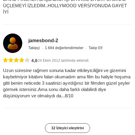
ÜÇLEMEYİ İZLEDİM..HOLLYMOOD VERSİYONUDA GAYET
İYİ
jamesbond-2
Takipçi
1.684 değerlendirmeler
Takip Et!
4,0
24 Ekim 2012 tarihinde eklendi
Uzun süresine rağmen sonuna kadar etkileyiciliğini ve gizemini
kaybetmiyor kitabını falan okumadım ama film bu haliyle hoşuma
gitti benim neticede 3 saatinizi ayırdığınız bir filmden güzel şeyler
görmek istersiniz.Ama sonu daha farklı olabilirdi diye
düşünüyorum ve olmalıydı da...8/10
32 İzleyici eleştirisi