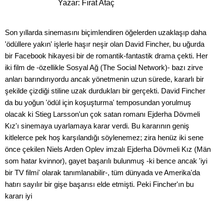
Yazar: Fırat Ataç
Son yıllarda sinemasını biçimlendiren öğelerden uzaklaşıp daha
'ödüllere yakın' işlerle haşır neşir olan David Fincher, bu uğurda
bir Facebook hikayesi bir de romantik-fantastik drama çekti. Her
iki film de -özellikle Sosyal Ağ (The Social Network)- bazı zirve
anları barındırıyordu ancak yönetmenin uzun sürede, kararlı bir
şekilde çizdiği stiline uzak durdukları bir gerçekti. David Fincher
da bu yoğun 'ödül için koşuşturma' temposundan yorulmuş
olacak ki Stieg Larsson'un çok satan romanı Ejderha Dövmeli
Kız'ı sinemaya uyarlamaya karar verdi. Bu kararının geniş
kitlelerce pek hoş karşılandığı söylenemez; zira henüz iki sene
önce çekilen Niels Arden Oplev imzalı Ejderha Dövmeli Kız (Män
som hatar kvinnor), gayet başarılı bulunmuş -ki bence ancak 'iyi
bir TV filmi' olarak tanımlanabilir-, tüm dünyada ve Amerika'da
hatırı sayılır bir gişe başarısı elde etmişti. Peki Fincher'ın bu
kararı iyi