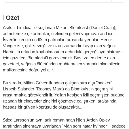
Özet
Asılsız bir iddia ile suçlanan Mikael Blomkvist (Daniel Craig),
adını temize çıkartmak için elinden geleni yapmaya and içer.
İsveç’in zengin endüstri patronları arasında yer alan Henrik
Vanger ise, çok sevdiği ve uzun zamandır kayıp olan yeğeni
Harriet’ın ortadan kaybolmasının ardındaki gerçeği aydınlatması
için gazeteci Blomkvist'i görevlendirir. Başı zaten dertte olan
gazeteci, yeğenin ölümünden muhtemelen sorumlu olan ailenin
malikanesine doğru yol alır.
Bu sırada, Milton Güvenlik adına çalışan sıra dışı "hacker"
Lisbeth Salander (Rooney Mara) da Blomkvist’in geçmişini
araştırmakla görevlendirilir. Yolları kesişen ikili geçmişten bugüne
uzanan bir cinayetler zincirini çözmeye çalışırken, aralarında
hassas bir güven köprüsü de oluşacaktır...
Stieg Larsson'un aynı adlı romanından Niels Arden Oplev
tarafından sinemaya uyarlanan "Män som hatar kvinnor" , sadece