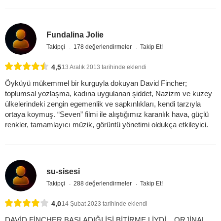
Fundalina Jolie
Takipçi
178 değerlendirmeler
Takip Et!
4,5
13 Aralık 2013 tarihinde eklendi
Öyküyü mükemmel bir kurguyla dokuyan David Fincher;
toplumsal yozlaşma, kadına uygulanan şiddet, Nazizm ve kuzey
ülkelerindeki zengin egemenlik ve sapkınlıkları, kendi tarzıyla
ortaya koymuş. “Seven” filmi ile alıştığımız karanlık hava, güçlü
renkler, tamamlayıcı müzik, görüntü yönetimi oldukça etkileyici.
su-sisesi
Takipçi
288 değerlendirmeler
Takip Et!
4,0
14 Şubat 2023 tarihinde eklendi
DAVİD FİNCHER BAŞLADIĞI İŞİ BİTİRME LİYDİ... ORJİNAL