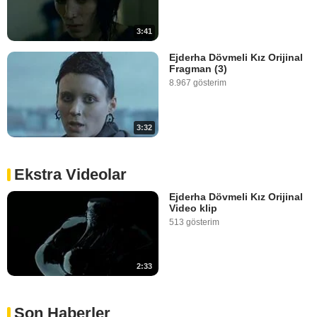
3:41
Ejderha Dövmeli Kız Orijinal
Fragman (3)
8.967 gösterim
3:32
Ekstra Videolar
Ejderha Dövmeli Kız Orijinal
Video klip
513 gösterim
2:33
Son Haberler