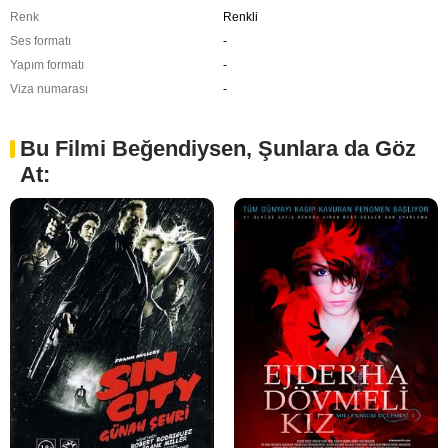
Renk
Renkli
Ses formatı
-
Yapım formatı
-
Viza numarası
-
Bu Filmi Beğendiysen, Şunlara da Göz
At: