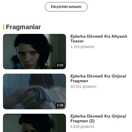
Eleştirinin tamamı
Fragmanlar
Ejderha Dövmeli Kız Altyazılı
Teaser
1.163 gösterim
2:02
Ejderha Dövmeli Kız Orijinal
Fragman
40.501 gösterim
1:36
Ejderha Dövmeli Kız Orijinal
Fragman (2)
4.838 gösterim