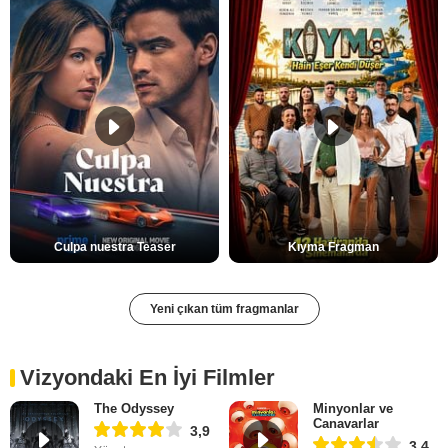
Culpa nuestra Teaser
Kıyma Fragman
Yeni çıkan tüm fragmanlar
Vizyondaki En İyi Filmler
The Odyssey
Minyonlar ve
Canavarlar
3,9
3,4