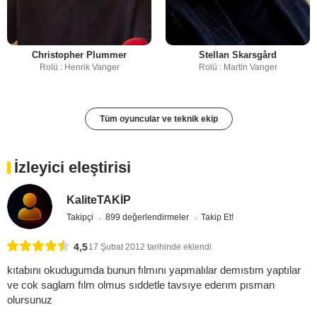
Christopher Plummer
Stellan Skarsgård
Rolü : Henrik Vanger
Rolü : Martin Vanger
Tüm oyuncular ve teknik ekip
İzleyici eleştirisi
KaliteTAKİP
Takipçi
899 değerlendirmeler
Takip Et!
4,5
17 Şubat 2012 tarihinde eklendi
kıtabını okudugumda bunun fılmını yapmalılar demıstım yaptılar
ve cok saglam fılm olmus sıddetle tavsıye ederım pısman
olursunuz