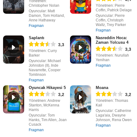
Yönetmen:
Christopher Nolan
Yönetmen: Pierre
Coffin, Patrick Delage
Oyuncular: Matt
Damon, Tom Holland,
Oyuncular: Pierre
Anne Hathaway
Coffin, Christoph
Waltz, Trey Parker
Fragman
Fragman
Saplantı
Nasreddin Hoca:
Zaman Yolcusu 4
3,3
3,3
Yönetmen: Curry
Barker
Yönetmen: Nurullah
Yenihan
Oyuncular: Michael
Johnston (II), Inde
Fragman
Navarrette, Cooper
Tomlinson
Fragman
Oyuncak Hikayesi 5
Moana
3,2
3,2
Yönetmen: Andrew
Yönetmen: Thomas
Stanton, McKenna
Kail
Harris
Oyuncular: Catherine
Oyuncular: Tom
Laga'aia, Dwayne
Hanks, Tim Allen, Joan
Johnson, Rena Owen
Cusack
Fragman
Fragman