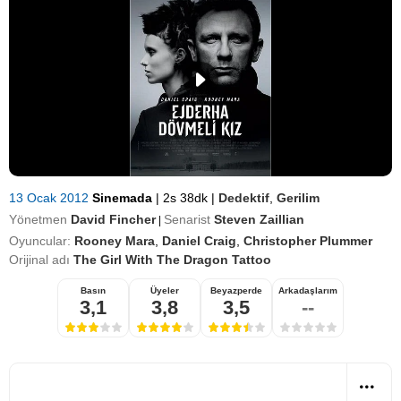
13 Ocak 2012
Sinemada
|
2s 38dk
|
Dedektif
,
Gerilim
Yönetmen
David Fincher
Senarist
Steven Zaillian
|
Oyuncular:
Rooney Mara
,
Daniel Craig
,
Christopher Plummer
Orijinal adı
The Girl With The Dragon Tattoo
Basın
Üyeler
Beyazperde
Arkadaşlarım
3,1
3,8
3,5
--