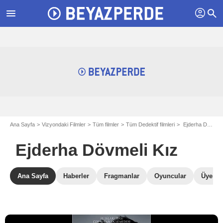
profil
menu
search
Ana Sayfa
Vizyondaki Filmler
Tüm filmler
Tüm Dedektif filmleri
Ejderha Dövmeli Kız
Ejderha Dövmeli Kız
Ana Sayfa
Haberler
Fragmanlar
Oyuncular
Üye Ele