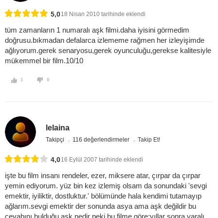
5,0
18 Nisan 2010 tarihinde eklendi
tüm zamanların 1 numaralı aşk filmi.daha iyisini görmedim
doğrusu.bıkmadan defalarca izlememe rağmen her izleyişimde
ağlıyorum.gerek senaryosu,gerek oyunculuğu,gerekse kalitesiyle
mükemmel bir film.10/10
1
0
lelaina
Takipçi
116 değerlendirmeler
Takip Et!
4,0
16 Eylül 2007 tarihinde eklendi
işte bu film insanı rendeler, ezer, miksere atar, çırpar da çırpar
yemin ediyorum. yüz bin kez izlemiş olsam da sonundaki 'sevgi
emektir, iyiliktir, dostluktur.' bölümünde hala kendimi tutamayıp
ağlarım.sevgi emektir der sonunda asya ama aşk değildir bu
cevabını bulduğu.aşk nedir peki bu filme göre;yıllar sonra yaralı