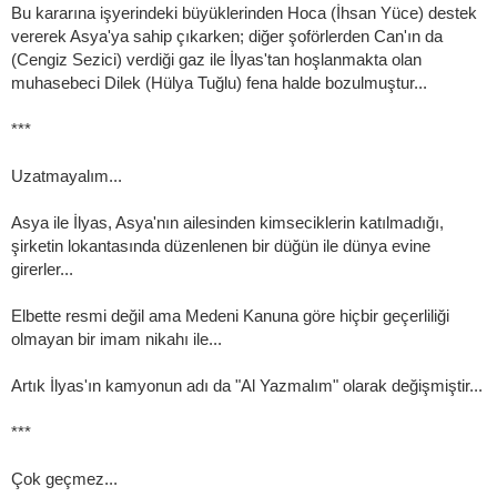
Bu kararına işyerindeki büyüklerinden Hoca (İhsan Yüce) destek
vererek Asya'ya sahip çıkarken; diğer şoförlerden Can'ın da
(Cengiz Sezici) verdiği gaz ile İlyas'tan hoşlanmakta olan
muhasebeci Dilek (Hülya Tuğlu) fena halde bozulmuştur...
***
Uzatmayalım...
Asya ile İlyas, Asya'nın ailesinden kimseciklerin katılmadığı,
şirketin lokantasında düzenlenen bir düğün ile dünya evine
girerler...
Elbette resmi değil ama Medeni Kanuna göre hiçbir geçerliliği
olmayan bir imam nikahı ile...
Artık İlyas'ın kamyonun adı da "Al Yazmalım" olarak değişmiştir...
***
Çok geçmez...