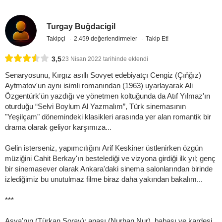
Turgay Buğdacigil
Takipçi
2.459 değerlendirmeler
Takip Et!
3,5
23 Nisan 2022 tarihinde eklendi
Senaryosunu, Kırgız asıllı Sovyet edebiyatçı Cengiz (Çıňğız)
Aytmatov'un aynı isimli romanından (1963) uyarlayarak Ali
Özgentürk'ün yazdığı ve yönetmen koltuğunda da Atıf Yılmaz'ın
oturduğu “Selvi Boylum Al Yazmalım”, Türk sinemasının
"Yeşilçam" dönemindeki klasikleri arasında yer alan romantik bir
drama olarak geliyor karşımıza...
Gelin isterseniz, yapımcılığını Arif Keskiner üstlenirken özgün
müziğini Cahit Berkay'ın bestelediği ve vizyona girdiği ilk yıl; genç
bir sinemasever olarak Ankara'daki sinema salonlarından birinde
izlediğimiz bu unutulmaz filme biraz daha yakından bakalım...
***
Asya'nın (Türkan Şoray); anası (Nurhan Nur), babası ve kardeşi