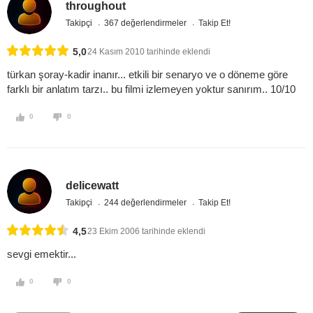
throughout
Takipçi
367 değerlendirmeler
Takip Et!
5,0
24 Kasım 2010 tarihinde eklendi
türkan şoray-kadir inanır... etkili bir senaryo ve o döneme göre
farklı bir anlatım tarzı.. bu filmi izlemeyen yoktur sanırım.. 10/10
0
0
delicewatt
Takipçi
244 değerlendirmeler
Takip Et!
4,5
23 Ekim 2006 tarihinde eklendi
sevgi emektir...
0
0