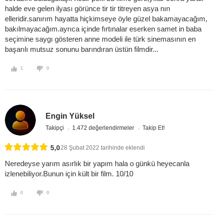
halde eve gelen ilyası görünce tir tir titreyen asya nın
elleridir.sanırım hayatta hiçkimseye öyle güzel bakamayacağım,
bakılmayacağım.ayrıca içinde fırtınalar eserken samet in baba
seçimine saygı gösteren anne modeli ile türk sinemasının en
başarılı mutsuz sonunu barındıran üstün filmdir...
1
0
Engin Yüksel
Takipçi
1.472 değerlendirmeler
Takip Et!
5,0
28 Şubat 2022 tarihinde eklendi
Neredeyse yarım asırlık bir yapım hala o günkü heyecanla
izlenebiliyor.Bunun için kült bir film. 10/10
0
0