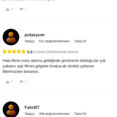
0
1
potasyum
Takipçi
531 değerlendirmeler
Takip Et!
5,0
20 Şubat 2008 tarihinde eklendi
Hala filmin sonu aklıma geldiğinde gözlerimin dolduğu,bir çok
yabancı aşk filmini gölgede bırakacak türdeki şaheser
fillerimizden birtanesi.
1
0
Fahri07
Takipçi
308 değerlendirmeler
Takip Et!