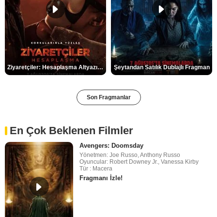
Ziyaretçiler: Hesaplaşma Altyazılı Fragman
Şeytandan Satılık Dublajlı Fragman
Son Fragmanlar
En Çok Beklenen Filmler
Avengers: Doomsday
Yönetmen: Joe Russo, Anthony Russo
Oyuncular: Robert Downey Jr., Vanessa Kirby
Tür : Macera
Fragmanı İzle!