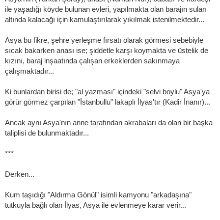
ile yaşadığı köyde bulunan evleri, yapılmakta olan barajın suları
altında kalacağı için kamulaştırılarak yıkılmak istenilmektedir...
Asya bu fikre, şehre yerleşme fırsatı olarak görmesi sebebiyle
sıcak bakarken anası ise; şiddetle karşı koymakta ve üstelik de
kızını, baraj inşaatında çalışan erkeklerden sakınmaya
çalışmaktadır...
Ki bunlardan birisi de; "al yazması" içindeki "selvi boylu" Asya'ya
görür görmez çarpılan "İstanbullu" lakaplı İlyas'tır (Kadir İnanır)...
Ancak aynı Asya'nın anne tarafından akrabaları da olan bir başka
taliplisi de bulunmaktadır...
***
Derken...
Kum taşıdığı "Aldırma Gönül" isimli kamyonu "arkadaşına"
tutkuyla bağlı olan İlyas, Asya ile evlenmeye karar verir...