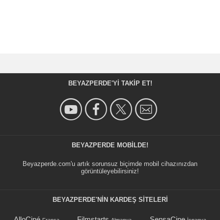
BEYAZPERDE'YI TAKIP ET!
BEYAZPERDE MOBILDE!
Beyazperde.com'u artık sorunsuz biçimde mobil cihazınızdan
görüntüleyebilirsiniz!
BEYAZPERDE'NIN KARDEŞ SİTELERİ
AlloCiné
Filmstarts
SensaCine
Fransa
Almanya
İspanya