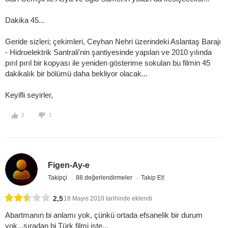
Dakika 45...
Geride sizleri; çekimleri, Ceyhan Nehri üzerindeki Aslantaş Barajı
- Hidroelektrik Santrali'nin şantiyesinde yapılan ve 2010 yılında
pırıl pırıl bir kopyası ile yeniden gösterime sokulan bu filmin 45
dakikalık bir bölümü daha bekliyor olacak...
Keyifli seyirler,
2
1
Figen-Ay-e
Takipçi
88 değerlendirmeler
Takip Et!
2,5
18 Mayıs 2010 tarihinde eklendi
Abartmanın bi anlamı yok, çünkü ortada efsanelik bir durum
yok...sıradan bi Türk filmi işte...