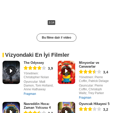
2:14
Bu filme dair # video
Vizyondaki En İyi Filmler
The Odyssey
Minyonlar ve
Canavarlar
3,9
3,4
Yönetmen:
Christopher Nolan
Yönetmen: Pierre
Coffin, Patrick Delage
Oyuncular: Matt
Damon, Tom Holland,
Oyuncular: Pierre
Anne Hathaway
Coffin, Christoph
Waltz, Trey Parker
Fragman
Fragman
Nasreddin Hoca:
Oyuncak Hikayesi 5
Zaman Yolcusu 4
3,2