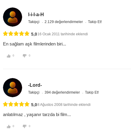
l-i-l-a-H
Takipçi
2.129 değerlendirmeler
Takip Et!
5,0
16 Ocak 2011 tarihinde eklendi
En sağlam aşk filmlerinden biri...
0
0
-Lord-
Takipçi
394 değerlendirmeler
Takip Et!
5,0
8 Ağustos 2008 tarihinde eklendi
anlatılmaz , yaşanır tarzda bi film...
0
0