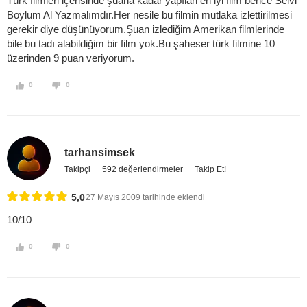
Türk filmleri içerisinde şuana kadar yapılan en iyi film bence Selvi
Boylum Al Yazmalımdır.Her nesile bu filmin mutlaka izlettirilmesi
gerekir diye düşünüyorum.Şuan izlediğim Amerikan filmlerinde
bile bu tadı alabildiğim bir film yok.Bu şaheser türk filmine 10
üzerinden 9 puan veriyorum.
0
0
tarhansimsek
Takipçi
592 değerlendirmeler
Takip Et!
5,0
27 Mayıs 2009 tarihinde eklendi
10/10
0
0