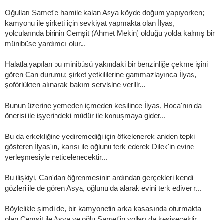
Oğulları Samet'e hamile kalan Asya köyde doğum yapıyorken;
kamyonu ile şirketi için sevkiyat yapmakta olan İlyas,
yolcularında birinin Cemşit (Ahmet Mekin) olduğu yolda kalmış bir
münibüse yardımcı olur...
Halatla yapılan bu minibüsü yakındaki bir benzinliğe çekme işini
gören Can durumu; şirket yetkililerine gammazlayınca İlyas,
şoförlükten alınarak bakım servisine verilir...
Bunun üzerine yemeden içmeden kesilince İlyas, Hoca'nın da
önerisi ile işyerindeki müdür ile konuşmaya gider...
Bu da erkekliğine yediremediği için öfkelenerek aniden tepki
gösteren İlyas'ın, karısı ile oğlunu terk ederek Dilek'in evine
yerleşmesiyle neticelenecektir...
Bu ilişkiyi, Can'dan öğrenmesinin ardından gerçekleri kendi
gözleri ile de gören Asya, oğlunu da alarak evini terk ediverir...
Böylelikle şimdi de, bir kamyonetin arka kasasında oturmakta
olan Cemşit ile Asya ve oğlu Samet'in yolları da kesişecektir...