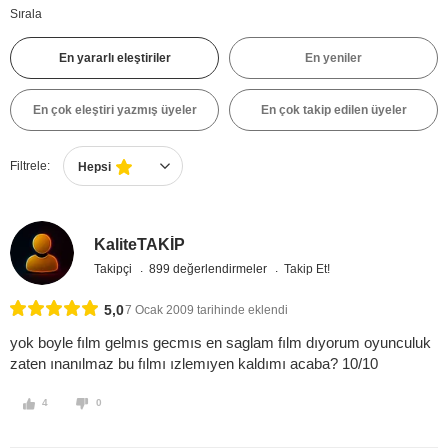
Sırala
En yararlı eleştiriler
En yeniler
En çok eleştiri yazmış üyeler
En çok takip edilen üyeler
Filtrele:
Hepsi
KaliteTAKİP
Takipçi
899 değerlendirmeler
Takip Et!
5,0
7 Ocak 2009 tarihinde eklendi
yok boyle fılm gelmıs gecmıs en saglam fılm dıyorum oyunculuk
zaten ınanılmaz bu fılmı ızlemıyen kaldımı acaba? 10/10
4
0