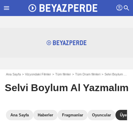
profil
menu
search
Ana Sayfa
Vizyondaki Filmler
Tüm filmler
Tüm Dram filmleri
Selvi Boylum Al Yazmalım
Selvi Boylum Al Yazmalım
Ana Sayfa
Haberler
Fragmanlar
Oyuncular
Üye Ele