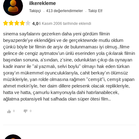
ilkerekleme
Takipçi
413 değerlendirmeler
Takip Et!
4,0
6 Kasım 2006 tarihinde eklendi
sinema sayfalarını gezerken daha yeni gördüm filmin
beyazperde'ye eklendiğini ve de gerçektewnde mutlu oldum
çünkü böyle bir filmin de arşiv de bulunmaması iyi olmuş..filme
gelince de cengiz aytmatov'un ünlü eserinden yola çıkılarak filmin
başından sonuna, a'sından, z'sine, odunluktan çıkıp da oynayan
kadir inanır ile ''al yazmalı, selvi boylu'' olmayı hak eden türkan
şoray'ın mükemmel oyunculuklarıyla, cahit berkay'ın ölümsüz
müzikleriyle, yan rolde olmasına rağmen ''cemşit''i, cemşit yapan
ahmet mekin'iyle, her daim dillere pelesenk olacak replikleriyle,
hatta ve hatta, çamurlu kamyonuyla dahi hatırlanabilecek,
ağlatma potansiyeli hat safhada olan süper ötesi film..
0
0