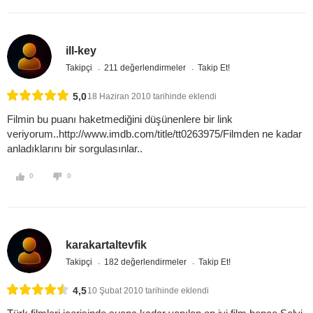
ill-key
Takipçi
211 değerlendirmeler
Takip Et!
5,0
18 Haziran 2010 tarihinde eklendi
Filmin bu puanı haketmediğini düşünenlere bir link
veriyorum..http://www.imdb.com/title/tt0263975/Filmden ne kadar
anladıklarını bir sorgulasınlar..
0
0
karakartaltevfik
Takipçi
182 değerlendirmeler
Takip Et!
4,5
10 Şubat 2010 tarihinde eklendi