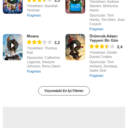
3,3
Yönetmen: Andrew
Yönetmen: Nurullah
Stanton, McKenna
Yenihan
Harris
Fragman
Oyuncular: Tom
Hanks, Tim Allen, Joan
Cusack
Fragman
Moana
Örümcek-Adam:
Yepyeni Bir Gün
3,2
3,4
Yönetmen: Thomas
Kail
Yönetmen: Destin
Daniel Cretton
Oyuncular: Catherine
Laga'aia, Dwayne
Oyuncular: Tom
Johnson, Rena Owen
Holland, Zendaya,
Sadie Sink
Fragman
Fragman
Vizyondaki En İyi Filmler