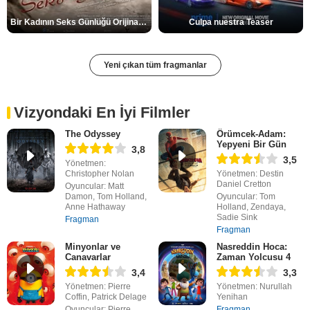
Bir Kadının Seks Günlüğü Orijinal Fragman
Culpa nuestra Teaser
Yeni çıkan tüm fragmanlar
Vizyondaki En İyi Filmler
The Odyssey
Örümcek-Adam:
Yepyeni Bir Gün
3,8
3,5
Yönetmen:
Christopher Nolan
Yönetmen: Destin
Daniel Cretton
Oyuncular: Matt
Damon, Tom Holland,
Oyuncular: Tom
Anne Hathaway
Holland, Zendaya,
Sadie Sink
Fragman
Fragman
Minyonlar ve
Nasreddin Hoca:
Canavarlar
Zaman Yolcusu 4
3,4
3,3
Yönetmen: Pierre
Yönetmen: Nurullah
Coffin, Patrick Delage
Yenihan
Oyuncular: Pierre
Fragman