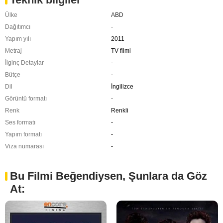
Ülke
ABD
Dağıtımcı
-
Yapım yılı
2011
Metraj
TV filmi
İlginç Detaylar
-
Bütçe
-
Dil
İngilizce
Görüntü formatı
-
Renk
Renkli
Ses formatı
-
Yapım formatı
-
Viza numarası
-
Bu Filmi Beğendiysen, Şunlara da Göz
At: