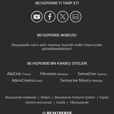
BEYAZPERDE'YI TAKIP ET!
BEYAZPERDE MOBILDE!
Beyazperde.com'u artık sorunsuz biçimde mobil cihazınızdan
görüntüleyebilirsiniz!
BEYAZPERDE'NIN KARDEŞ SİTELERİ
AlloCiné
Filmstarts
SensaCine
Fransa
Almanya
İspanya
AdoroCinema
Sensacine México
brasil
Meksika
Beyazperde Hakkında
|
İletişim
|
Beyazperde Kullanım Şartları
|
Kişisel
Verilerin korunmasi
|
Gizlilik
|
©Beyazperde