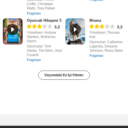
Coffin, Christoph
Waltz, Trey Parker
Fragman
Oyuncak Hikayesi 5
Moana
3,2
3,2
Yönetmen: Andrew
Yönetmen: Thomas
Stanton, McKenna
Kail
Harris
Oyuncular: Catherine
Oyuncular: Tom
Laga'aia, Dwayne
Hanks, Tim Allen, Joan
Johnson, Rena Owen
Cusack
Fragman
Fragman
Vizyondaki En İyi Filmler