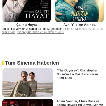
Çalıntı Hayat
Aynı Yıldızın Altında
Bu filmi sevdiyseniz, şunlar da ilginizi çekebilir: :
Yılın en iyi filmleri 2011
,
En iyi
film: Dram
,
{Genre} türündeki en iyi filmler : 2011
.
Tüm Sinema Haberleri
"The Odyssey", Christopher
Nolan’ın En Çok Kazandıran
Filmi Oldu
Adam Sandler, Chris Rock ve
Salma Hayek'i Bir Araya Getiren