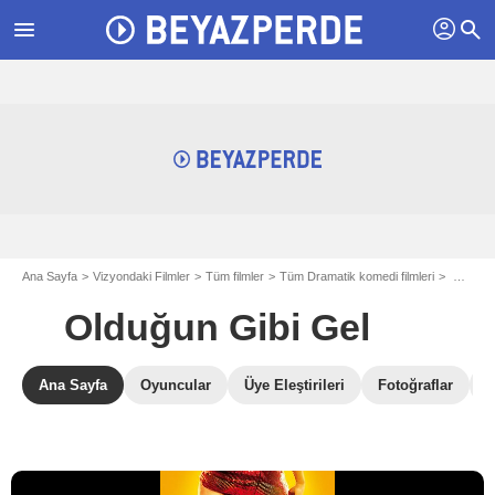
profil
menu
search
Ana Sayfa
Vizyondaki Filmler
Tüm filmler
Tüm Dramatik komedi filmleri
Olduğun Gibi Gel
Olduğun Gibi Gel
Ana Sayfa
Oyuncular
Üye Eleştirileri
Fotoğraflar
B