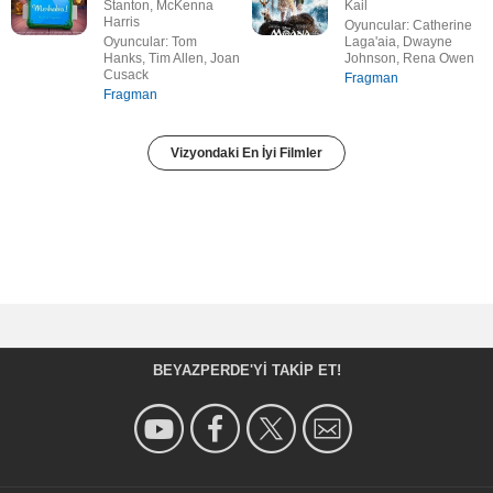
Stanton, McKenna
Kail
Harris
Oyuncular: Catherine
Oyuncular: Tom
Laga'aia, Dwayne
Hanks, Tim Allen, Joan
Johnson, Rena Owen
Cusack
Fragman
Fragman
Vizyondaki En İyi Filmler
BEYAZPERDE'YI TAKIP ET!