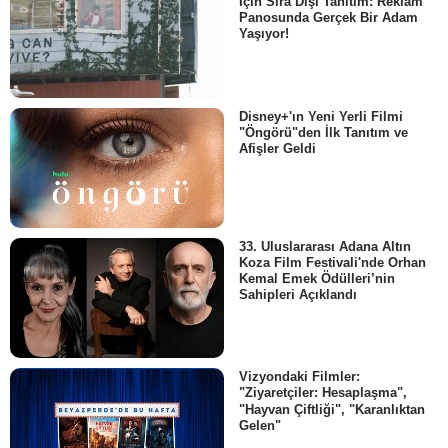
İçin Sıra Dışı Tanıtım: Reklam
Panosunda Gerçek Bir Adam
Yaşıyor!
Disney+'ın Yeni Yerli Filmi
"Öngörü"den İlk Tanıtım ve
Afişler Geldi
33. Uluslararası Adana Altın
Koza Film Festivali'nde Orhan
Kemal Emek Ödülleri’nin
Sahipleri Açıklandı
Vizyondaki Filmler:
"Ziyaretçiler: Hesaplaşma",
"Hayvan Çiftliği", "Karanlıktan
Gelen"