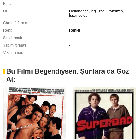
Bütçe
-
Dil
Hollandaca, İngilizce, Fransızca,
İspanyolca
Görüntü formatı
-
Renk
Renkli
Ses formatı
-
Yapım formatı
-
Viza numarası
-
Bu Filmi Beğendiysen, Şunlara da Göz
At: