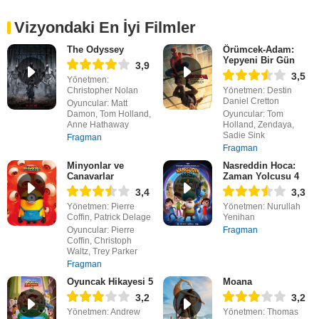
Vizyondaki En İyi Filmler
The Odyssey
Örümcek-Adam:
Yepyeni Bir Gün
3,9
3,5
Yönetmen:
Christopher Nolan
Yönetmen: Destin
Daniel Cretton
Oyuncular: Matt
Damon, Tom Holland,
Oyuncular: Tom
Anne Hathaway
Holland, Zendaya,
Sadie Sink
Fragman
Fragman
Minyonlar ve
Nasreddin Hoca:
Canavarlar
Zaman Yolcusu 4
3,4
3,3
Yönetmen: Pierre
Yönetmen: Nurullah
Coffin, Patrick Delage
Yenihan
Oyuncular: Pierre
Fragman
Coffin, Christoph
Waltz, Trey Parker
Fragman
Oyuncak Hikayesi 5
Moana
3,2
3,2
Yönetmen: Andrew
Yönetmen: Thomas