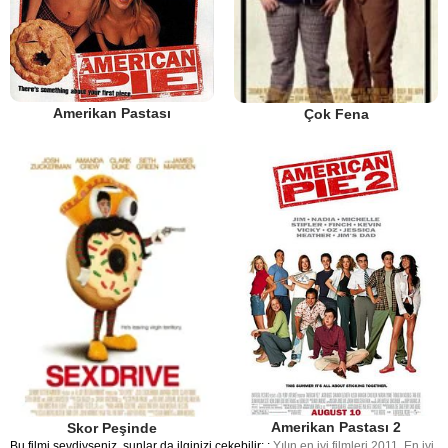
Amerikan Pastası
Çok Fena
Amerikan Pastası 2
Skor Peşinde
Bu filmi sevdiyseniz, şunlar da ilginizi çekebilir: :
Yılın en iyi filmleri 2011
,
En iyi