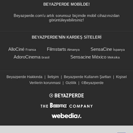
BEYAZPERDE MOBILDE!
Beyazperde.com'u artık sorunsuz biçimde mobil cihazınızdan
görüntüleyebilirsiniz!
BEYAZPERDE'NIN KARDEŞ SİTELERİ
AlloCiné
Filmstarts
SensaCine
Fransa
Almanya
İspanya
AdoroCinema
Sensacine México
brasil
Meksika
Beyazperde Hakkında
|
İletişim
|
Beyazperde Kullanım Şartları
|
Kişisel
Verilerin korunmasi
|
Gizlilik
|
©Beyazperde