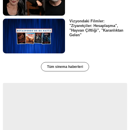
Vizyondaki Filmler:
"Ziyaretçiler: Hesaplaşma",
"Hayvan Çiftliği", "Karanlıktan
Gelen"
Tüm sinema haberleri