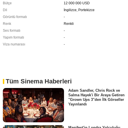
Bütçe
12 000 000 USD
Dil
İngilizce, Portekizce
Görüntü formatı
-
Renk
Renkli
Ses formatı
-
Yapım formatı
-
Viza numarası
-
Tüm Sinema Haberleri
Adam Sandler, Chris Rock ve
Salma Hayek'i Bir Araya Getiren
"Grown Ups 3"den İlk Görseller
Yayınlandı
Manifest'in Londra Yolculuğu