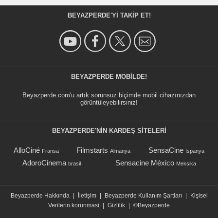
BEYAZPERDE'YI TAKIP ET!
BEYAZPERDE MOBILDE!
Beyazperde.com'u artık sorunsuz biçimde mobil cihazınızdan
görüntüleyebilirsiniz!
BEYAZPERDE'NIN KARDEŞ SİTELERİ
AlloCiné
Filmstarts
SensaCine
Fransa
Almanya
İspanya
AdoroCinema
Sensacine México
brasil
Meksika
Beyazperde Hakkında
|
İletişim
|
Beyazperde Kullanım Şartları
|
Kişisel
Verilerin korunmasi
|
Gizlilik
|
©Beyazperde