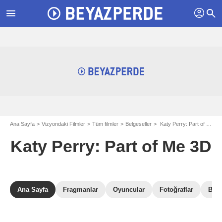
profil
menu
search
Ana Sayfa
Vizyondaki Filmler
Tüm filmler
Belgeseller
Katy Perry: Part of Me 3D
Katy Perry: Part of Me 3D
Ana Sayfa
Fragmanlar
Oyuncular
Fotoğraflar
Box 