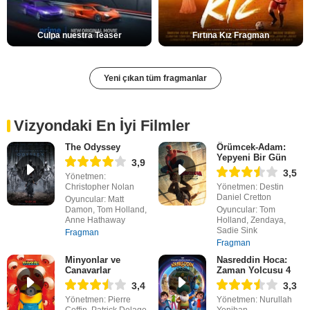
Culpa nuestra Teaser
Fırtına Kız Fragman
Yeni çıkan tüm fragmanlar
Vizyondaki En İyi Filmler
The Odyssey
Örümcek-Adam:
Yepyeni Bir Gün
3,9
3,5
Yönetmen:
Christopher Nolan
Yönetmen: Destin
Daniel Cretton
Oyuncular: Matt
Damon, Tom Holland,
Oyuncular: Tom
Anne Hathaway
Holland, Zendaya,
Sadie Sink
Fragman
Fragman
Minyonlar ve
Nasreddin Hoca:
Canavarlar
Zaman Yolcusu 4
3,4
3,3
Yönetmen: Pierre
Yönetmen: Nurullah