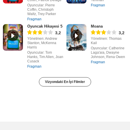
Coffin, Patrick Delage
Yenihan
Oyuncular: Pierre
Fragman
Coffin, Christoph
Waltz, Trey Parker
Fragman
Oyuncak Hikayesi 5
Moana
3,2
3,2
Yönetmen: Andrew
Yönetmen: Thomas
Stanton, McKenna
Kail
Harris
Oyuncular: Catherine
Oyuncular: Tom
Laga'aia, Dwayne
Hanks, Tim Allen, Joan
Johnson, Rena Owen
Cusack
Fragman
Fragman
Vizyondaki En İyi Filmler