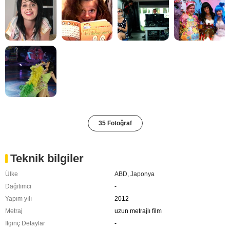
35 Fotoğraf
Teknik bilgiler
Ülke
ABD
,
Japonya
Dağıtımcı
-
Yapım yılı
2012
Metraj
uzun metrajlı film
İlginç Detaylar
-