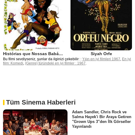
Histórias que Nossas Babás Não Contavam
Siyah Orfe
Bu filmi sevdiyseniz, şunlar da ilginizi çekebilir: :
Yılın en iyi filmleri 1967
,
En iyi
film: Komedi
,
{Genre} türündeki en iyi filmler : 1967
.
Tüm Sinema Haberleri
Adam Sandler, Chris Rock ve
Salma Hayek'i Bir Araya Getiren
"Grown Ups 3"den İlk Görseller
Yayınlandı