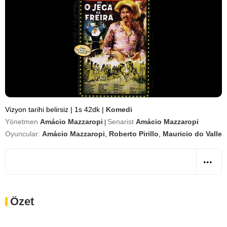
Vizyon tarihi belirsiz
|
1s 42dk
|
Komedi
Yönetmen
Amácio Mazzaropi
Senarist
Amácio Mazzaropi
|
Oyuncular:
Amácio Mazzaropi
,
Roberto Pirillo
,
Mauricio do Valle
Özet