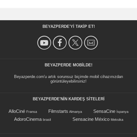
BEYAZPERDE'YI TAKIP ET!
BEYAZPERDE MOBILDE!
Beyazperde.com'u artık sorunsuz biçimde mobil cihazınızdan
görüntüleyebilirsiniz!
BEYAZPERDE'NIN KARDEŞ SİTELERİ
AlloCiné
Filmstarts
SensaCine
Fransa
Almanya
İspanya
AdoroCinema
Sensacine México
brasil
Meksika