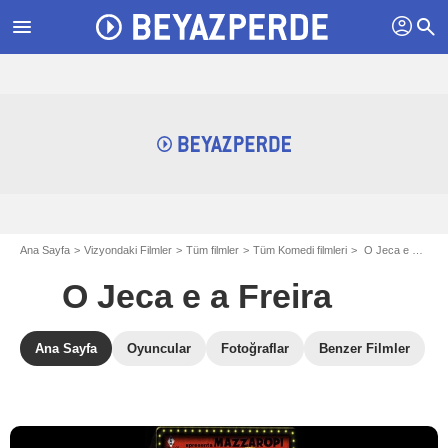
profil
menu
search
Ana Sayfa
Vizyondaki Filmler
Tüm filmler
Tüm Komedi filmleri
O Jeca e a Freira
O Jeca e a Freira
Ana Sayfa
Oyuncular
Fotoğraflar
Benzer Filmler