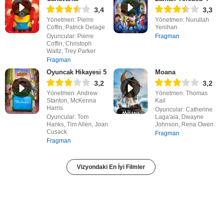
3,4
3,3
Yönetmen: Pierre
Yönetmen: Nurullah
Coffin, Patrick Delage
Yenihan
Oyuncular: Pierre
Fragman
Coffin, Christoph
Waltz, Trey Parker
Fragman
Oyuncak Hikayesi 5
Moana
3,2
3,2
Yönetmen: Andrew
Yönetmen: Thomas
Stanton, McKenna
Kail
Harris
Oyuncular: Catherine
Oyuncular: Tom
Laga'aia, Dwayne
Hanks, Tim Allen, Joan
Johnson, Rena Owen
Cusack
Fragman
Fragman
Vizyondaki En İyi Filmler