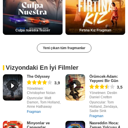
Culpa nuestra Teaser
Fırtına Kız Fragman
Yeni çıkan tüm fragmanlar
Vizyondaki En İyi Filmler
The Odyssey
Örümcek-Adam:
Yepyeni Bir Gün
3,9
3,5
Yönetmen:
Christopher Nolan
Yönetmen: Destin
Daniel Cretton
Oyuncular: Matt
Damon, Tom Holland,
Oyuncular: Tom
Anne Hathaway
Holland, Zendaya,
Sadie Sink
Fragman
Fragman
Minyonlar ve
Nasreddin Hoca:
Canavarlar
Zaman Yolcusu 4