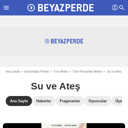
profil
menu
search
Ana Sayfa
Vizyondaki Filmler
Tüm filmler
Tüm Romantik filmleri
Su ve Ateş
Su ve Ateş
Ana Sayfa
Haberler
Fragmanlar
Oyuncular
Üye Ele