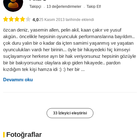
Takipçi
13 değerlendirmeler
Takip Et!
4,0
25 Kasım 2013 tarihinde eklendi
özcan deniz, yasemin allen, pelin akil, kaan çakır ve yusuf
akgün.. öncelikle hepsinin oyunculuk performanslarına bayıldım..
çok duru yalın bir o kadar da içten samimi yaşanmış ve yaşatan
oyunculukları vardı her birinin... öyle bir hikayedeki hiç kimseyi
suçlayamıyor herkese ayrı bir hak veriyorsunuz hepsinin gözüyle
bir bir bakıyorsunuz olaylara akıp giden hikayede.. pardon
kızdığım tek kişi hamza idi :) :) her bir ...
Devamını oku
33 İzleyici eleştirisi
Fotoğraflar