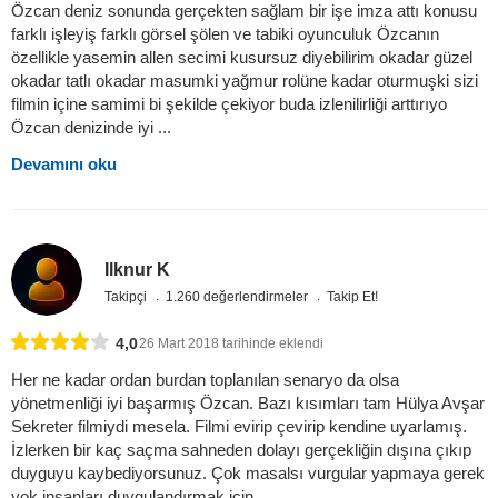
Özcan deniz sonunda gerçekten sağlam bir işe imza attı konusu
farklı işleyiş farklı görsel şölen ve tabiki oyunculuk Özcanın
özellikle yasemin allen secimi kusursuz diyebilirim okadar güzel
okadar tatlı okadar masumki yağmur rolüne kadar oturmuşki sizi
filmin içine samimi bi şekilde çekiyor buda izlenilirliği arttırıyo
Özcan denizinde iyi ...
Devamını oku
Ilknur K
Takipçi
1.260 değerlendirmeler
Takip Et!
4,0
26 Mart 2018 tarihinde eklendi
Her ne kadar ordan burdan toplanılan senaryo da olsa
yönetmenliği iyi başarmış Özcan. Bazı kısımları tam Hülya Avşar
Sekreter filmiydi mesela. Filmi evirip çevirip kendine uyarlamış.
İzlerken bir kaç saçma sahneden dolayı gerçekliğin dışına çıkıp
duyguyu kaybediyorsunuz. Çok masalsı vurgular yapmaya gerek
yok insanları duygulandırmak için.