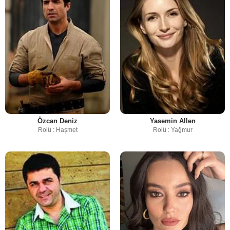
Özcan Deniz
Yasemin Allen
Rolü : Haşmet
Rolü : Yağmur