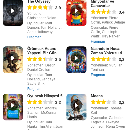
The Odyssey
Minyonlar ve
Canavarlar
3,9
3,4
Yönetmen:
Christopher Nolan
Yönetmen: Pierre
Coffin, Patrick Delage
Oyuncular: Matt
Damon, Tom Holland,
Oyuncular: Pierre
Anne Hathaway
Coffin, Christoph
Waltz, Trey Parker
Fragman
Fragman
Örümcek-Adam:
Nasreddin Hoca:
Yepyeni Bir Gün
Zaman Yolcusu 4
3,5
3,3
Yönetmen: Destin
Yönetmen: Nurullah
Daniel Cretton
Yenihan
Oyuncular: Tom
Fragman
Holland, Zendaya,
Sadie Sink
Fragman
Oyuncak Hikayesi 5
Moana
3,2
3,2
Yönetmen: Andrew
Yönetmen: Thomas
Stanton, McKenna
Kail
Harris
Oyuncular: Catherine
Oyuncular: Tom
Laga'aia, Dwayne
Hanks, Tim Allen, Joan
Johnson, Rena Owen