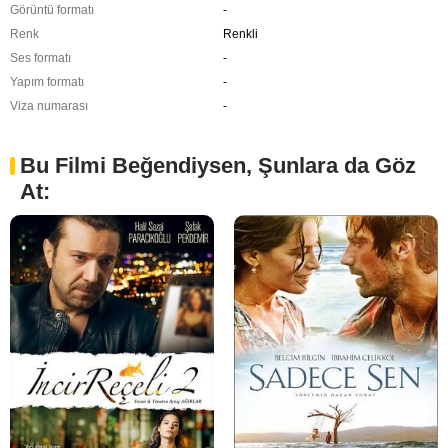
Görüntü formatı
-
Renk
Renkli
Ses formatı
-
Yapım formatı
-
Viza numarası
-
Bu Filmi Beğendiysen, Şunlara da Göz
At: