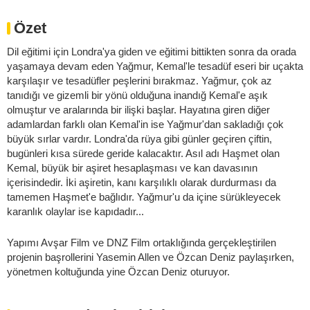
Özet
Dil eğitimi için Londra'ya giden ve eğitimi bittikten sonra da orada
yaşamaya devam eden Yağmur, Kemal'le tesadüf eseri bir uçakta
karşılaşır ve tesadüfler peşlerini bırakmaz. Yağmur, çok az
tanıdığı ve gizemli bir yönü olduğuna inandığ Kemal'e aşık
olmuştur ve aralarında bir ilişki başlar. Hayatına giren diğer
adamlardan farklı olan Kemal'in ise Yağmur'dan sakladığı çok
büyük sırlar vardır. Londra'da rüya gibi günler geçiren çiftin,
bugünleri kısa sürede geride kalacaktır. Asıl adı Haşmet olan
Kemal, büyük bir aşiret hesaplaşması ve kan davasının
içerisindedir. İki aşiretin, kanı karşılıklı olarak durdurması da
tamemen Haşmet'e bağlıdır. Yağmur'u da içine sürükleyecek
karanlık olaylar ise kapıdadır...
Yapımı Avşar Film ve DNZ Film ortaklığında gerçekleştirilen
projenin başrollerini Yasemin Allen ve Özcan Deniz paylaşırken,
yönetmen koltuğunda yine Özcan Deniz oturuyor.