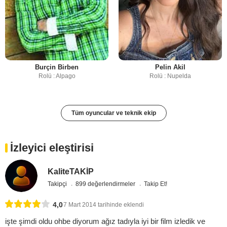
Burçin Birben
Pelin Akil
Rolü : Alpago
Rolü : Nupelda
Tüm oyuncular ve teknik ekip
İzleyici eleştirisi
KaliteTAKİP
Takipçi
899 değerlendirmeler
Takip Et!
4,0
7 Mart 2014 tarihinde eklendi
işte şimdi oldu ohbe diyorum ağız tadıyla iyi bir film izledik ve