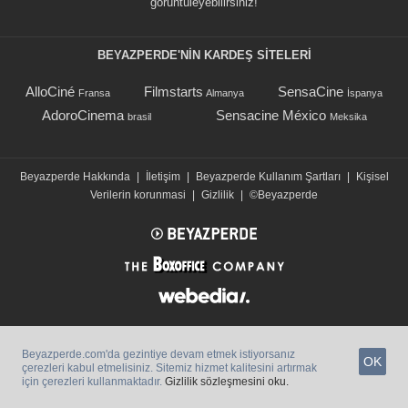
görüntüleyebilirsiniz!
BEYAZPERDE'NIN KARDEŞ SİTELERİ
AlloCiné
Filmstarts
SensaCine
Fransa
Almanya
İspanya
AdoroCinema
Sensacine México
brasil
Meksika
Beyazperde Hakkında
|
İletişim
|
Beyazperde Kullanım Şartları
|
Kişisel
Verilerin korunmasi
|
Gizlilik
|
©Beyazperde
Beyazperde.com'da gezintiye devam etmek istiyorsanız
OK
çerezleri kabul etmelisiniz. Sitemiz hizmet kalitesini artırmak
için çerezleri kullanmaktadır.
Gizlilik sözleşmesini oku.