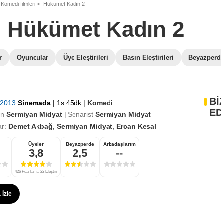
Komedi filmleri
Hükümet Kadın 2
Hükümet Kadın 2
r
Oyuncular
Üye Eleştirileri
Basın Eleştirileri
Beyazperde
Bİ
 2013
Sinemada
|
1s 45dk
|
Komedi
ED
en
Sermiyan Midyat
Senarist
Sermiyan Midyat
|
r:
Demet Akbağ
,
Sermiyan Midyat
,
Ercan Kesal
Üyeler
Beyazperde
Arkadaşlarım
3,8
2,5
--
426 Puanlama, 22 Eleştiri
 İzle