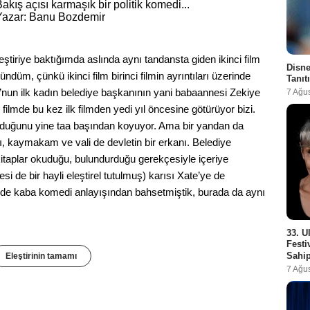
akış açısı karmaşık bir politik komedi...
Yazar: Banu Bozdemir
leştiriye baktığımda aslında aynı tandansta giden ikinci film
Disne
ndüm, çünkü ikinci film birinci filmin ayrıntıları üzerinde
Tanıt
nun ilk kadın belediye başkanının yani babaannesi Zekiye
7 Ağu
filmde bu kez ilk filmden yedi yıl öncesine götürüyor bizi.
olduğunu yine taa başından koyuyor. Ama bir yandan da
ı, kaymakam ve vali de devletin bir erkanı. Belediye
 kitaplar okuduğu, bulundurduğu gerekçesiyle içeriye
i de bir hayli eleştirel tutulmuş) karısı Xate’ye de
mde de kaba komedi anlayışından bahsetmiştik, burada da aynı
33. U
Festi
Sahip
Eleştirinin tamamı
7 Ağu