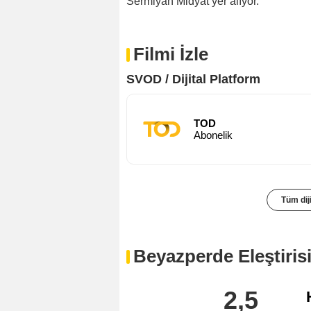
Sermiyan Midyat yer alıyor.
Filmi İzle
SVOD / Dijital Platform
TOD
Abonelik
Tüm diji
Beyazperde Eleştiris
2,5