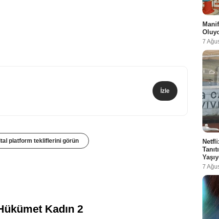
Manif
Oluy
7 Ağu
İzle
tal platform tekliflerini görün
Netfl
Tanı
Yaşıy
7 Ağu
i
Hükümet Kadın 2