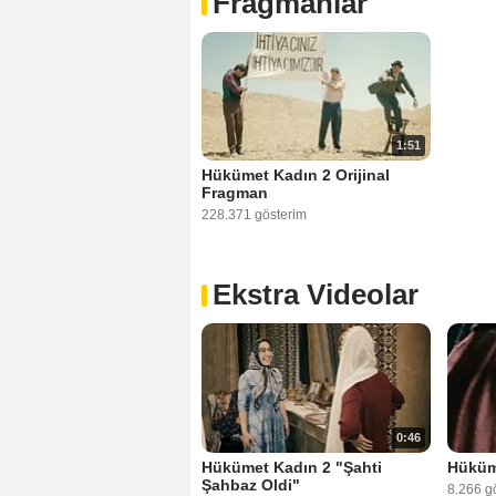
Fragmanlar
1:51
Hükümet Kadın 2 Orijinal
Fragman
228.371 gösterim
Ekstra Videolar
0:46
Hükümet Kadın 2 "Şahti
Hüküme
Şahbaz Oldi"
8.266 g