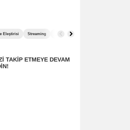
 Eleştirisi
Streaming
Fotoğraflar
İlginç Detaylar
Benzer
Zİ TAKİP ETMEYE DEVAM
İN!