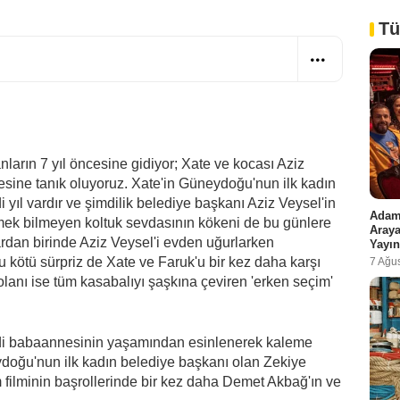
Tü
ların 7 yıl öncesine gidiyor; Xate ve kocası Aziz
lesine tanık oluyoruz. Xate'in Güneydoğu'nun ilk kadın
yıl vardır ve şimdilik belediye başkanı Aziz Veysel'in
Adam 
tmek bilmeyen koltuk sevdasının kökeni de bu günlere
Araya
rdan birinde Aziz Veysel'i evden uğurlarken
Yayın
Bu kötü sürpriz de Xate ve Faruk'u bir kez daha karşı
7 Ağu
olanı ise tüm kasabalıyı şaşkına çeviren 'erken seçim'
di babaannesinin yaşamından esinlenerek kaleme
doğu'nun ilk kadın belediye başkanı olan Zekiye
m filminin başrollerinde bir kez daha Demet Akbağ'ın ve