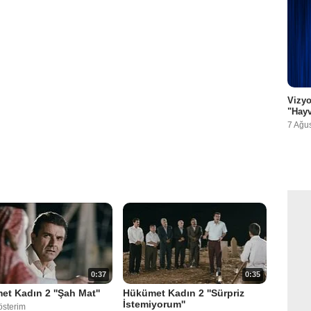
Vizyo
"Hayv
7 Ağu
0:37
0:35
t Kadın 2 ''Şah Mat''
Hükümet Kadın 2 ''Sürpriz
İstemiyorum''
österim