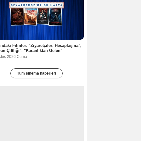
ndaki Filmler: "Ziyaretçiler: Hesaplaşma",
an Çiftliği", "Karanlıktan Gelen"
stos 2026 Cuma
Tüm sinema haberleri