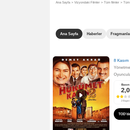
Ana Sayfa
Vizyondaki Filmler
Tüm filmler
Tüm 
Ana Sayfa
Haberler
Fragmanla
8 Kasım
Yönetm
Oyuncula
Basın
2,0
2 Eleştiri
TOD'da