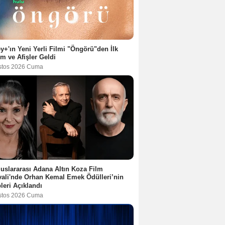
y+'ın Yeni Yerli Filmi "Öngörü"den İlk
ım ve Afişler Geldi
stos 2026 Cuma
luslararası Adana Altın Koza Film
vali'nde Orhan Kemal Emek Ödülleri’nin
leri Açıklandı
stos 2026 Cuma