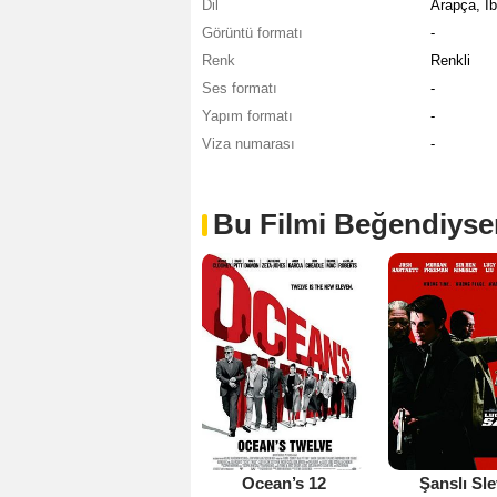
Dil
Arapça, İb
Görüntü formatı
-
Renk
Renkli
Ses formatı
-
Yapım formatı
-
Viza numarası
-
Bu Filmi Beğendiyse
Ocean’s 12
Şanslı Sle