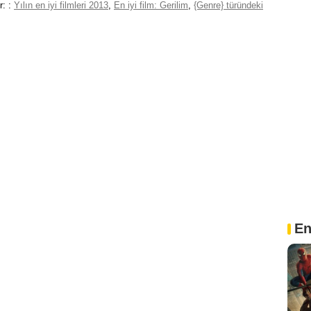
r: :
Yılın en iyi filmleri 2013
,
En iyi film: Gerilim
,
{Genre} türündeki
En