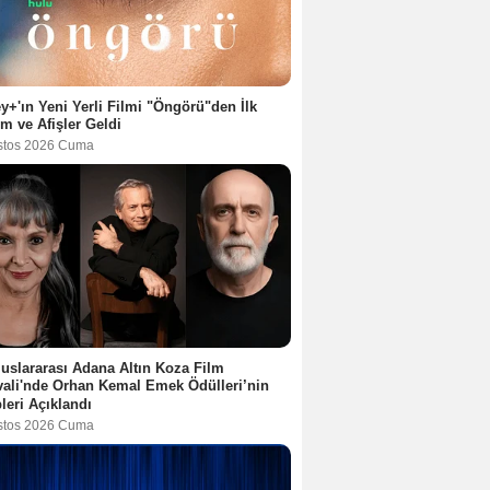
y+'ın Yeni Yerli Filmi "Öngörü"den İlk
ım ve Afişler Geldi
stos 2026 Cuma
luslararası Adana Altın Koza Film
vali'nde Orhan Kemal Emek Ödülleri’nin
leri Açıklandı
stos 2026 Cuma