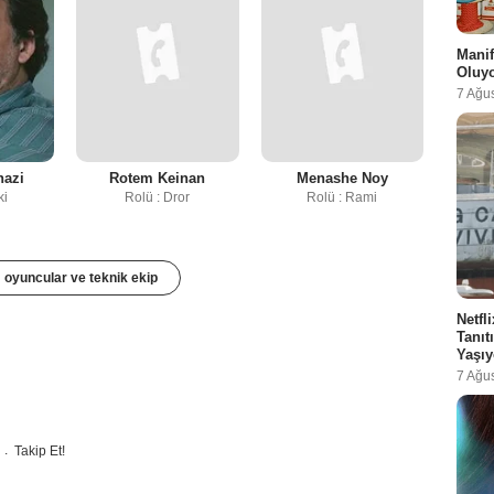
Manif
Oluy
7 Ağu
nazi
Rotem Keinan
Menashe Noy
ki
Rolü : Dror
Rolü : Rami
oyuncular ve teknik ekip
Netfl
Tanı
Yaşıy
7 Ağu
Takip Et!