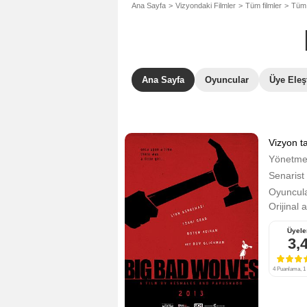
Ana Sayfa
Vizyondaki Filmler
Tüm filmler
Tüm G
Ana Sayfa
Oyuncular
Üye Eleşt
Vizyon ta
Yönetm
Senarist
Oyuncula
Orijinal 
Üyele
3,
4 Puanlama, 1 