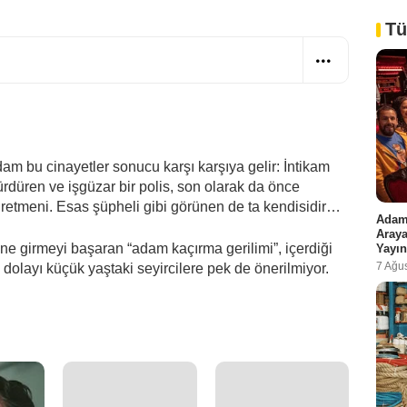
Tü
adam bu cinayetler sonucu karşı karşıya gelir: İntikam
sürdüren ve işgüzar bir polis, son olarak da önce
ğretmeni. Esas şüpheli gibi görünen de ta kendisidir…
Adam 
Araya
sine girmeyi başaran “adam kaçırma gerilimi”, içerdiği
Yayın
7 Ağu
 dolayı küçük yaştaki seyircilere pek de önerilmiyor.