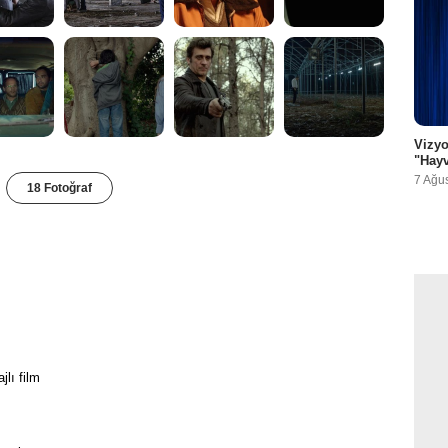
Vizyo
"Hayv
7 Ağu
18 Fotoğraf
jlı film