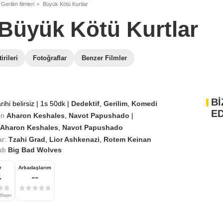
erilim filmleri
Büyük Kötü Kurtlar
Büyük Kötü Kurtlar
irileri
Fotoğraflar
Benzer Filmler
Bİ
rihi belirsiz
|
1s 50dk
|
Dedektif
,
Gerilim
,
Komedi
ED
en
Aharon Keshales
,
Navot Papushado
|
Aharon Keshales
,
Navot Papushado
r:
Tzahi Grad
,
Lior Ashkenazi
,
Rotem Keinan
adı
Big Bad Wolves
r
Arkadaşlarım
4
--
Eleştiri