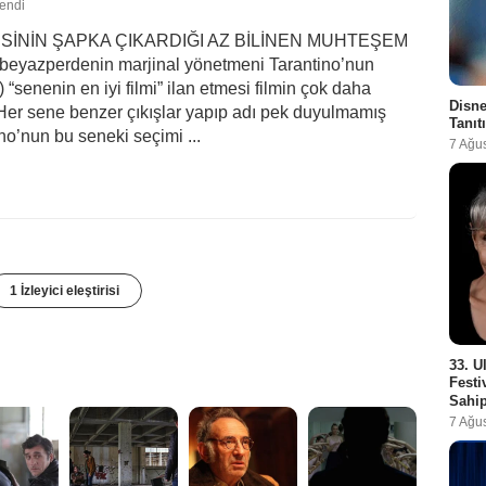
lendi
İSİNİN ŞAPKA ÇIKARDIĞI AZ BİLİNEN MUHTEŞEM
beyazperdenin marjinal yönetmeni Tarantino’nun
“senenin en iyi filmi” ilan etmesi filmin çok daha
Disne
 Her sene benzer çıkışlar yapıp adı pek duyulmamış
Tanıt
ino’nun bu seneki seçimi ...
7 Ağu
1 İzleyici eleştirisi
33. U
Festi
Sahip
7 Ağu