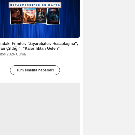
ndaki Filmler: "Ziyaretçiler: Hesaplaşma",
an Çiftliği", "Karanlıktan Gelen"
stos 2026 Cuma
Tüm sinema haberleri