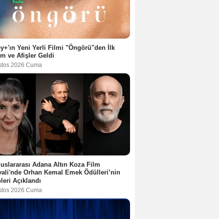
y+'ın Yeni Yerli Filmi "Öngörü"den İlk
ım ve Afişler Geldi
stos 2026 Cuma
luslararası Adana Altın Koza Film
vali'nde Orhan Kemal Emek Ödülleri’nin
leri Açıklandı
stos 2026 Cuma