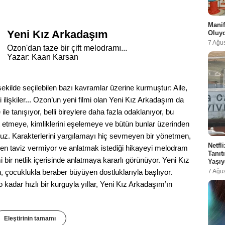
i
Manif
Yeni Kız Arkadaşım
Oluy
7 Ağu
Ozon'dan taze bir çift melodramı...
Yazar: Kaan Karsan
ekilde seçilebilen bazı kavramlar üzerine kurmuştur: Aile,
i ilişkiler... Ozon’un yeni filmi olan Yeni Kız Arkadaşım da
 ile tanışıyor, belli bireylere daha fazla odaklanıyor, bu
yırt etmeye, kimliklerini eşelemeye ve bütün bunlar üzerinden
oruz. Karakterlerini yargılamayı hiç sevmeyen bir yönetmen,
Netfl
den taviz vermiyor ve anlatmak istediği hikayeyi melodram
Tanı
ir netlik içerisinde anlatmaya kararlı görünüyor. Yeni Kız
Yaşıy
7 Ağu
, çocuklukla beraber büyüyen dostluklarıyla başlıyor.
o kadar hızlı bir kurguyla yıllar, Yeni Kız Arkadaşım’ın
Eleştirinin tamamı