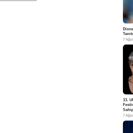
Disne
Tanıt
7 Ağu
33. U
Festi
Sahip
7 Ağu