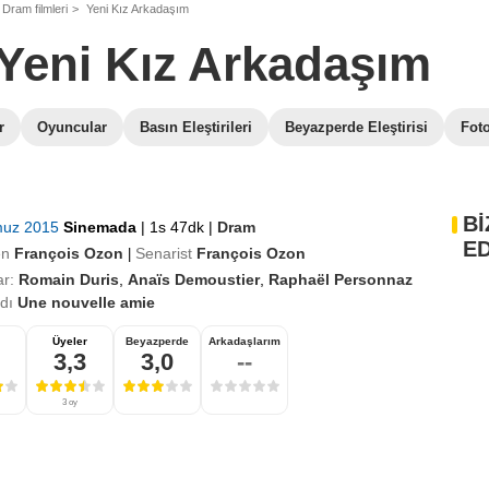
Dram filmleri
Yeni Kız Arkadaşım
Yeni Kız Arkadaşım
r
Oyuncular
Basın Eleştirileri
Beyazperde Eleştirisi
Foto
Bİ
muz 2015
Sinemada
|
1s 47dk
|
Dram
ED
en
François Ozon
Senarist
François Ozon
|
r:
Romain Duris
,
Anaïs Demoustier
,
Raphaël Personnaz
adı
Une nouvelle amie
Üyeler
Beyazperde
Arkadaşlarım
3,3
3,0
--
3 oy