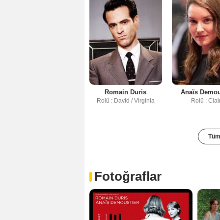
Romain Duris
Anaïs Demou
Rolü : David / Virginia
Rolü : Clai
Tüm 
Fotoğraflar