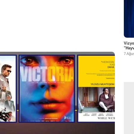
Vizyo
"Hayv
7 Ağu