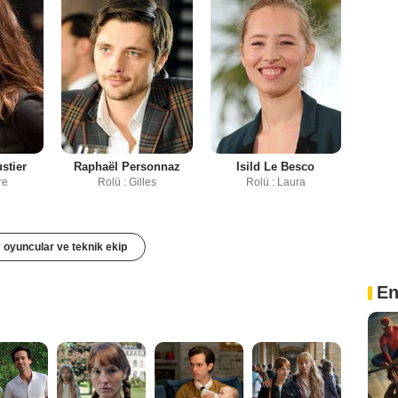
stier
Raphaël Personnaz
Isild Le Besco
re
Rolü : Gilles
Rolü : Laura
oyuncular ve teknik ekip
En