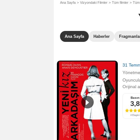
Ana Sayfa
Vizyondaki Filmler
Tüm filmler
Tüm 
Ana Sayfa
Haberler
Fragmanla
31 Tem
Yönetm
Oyuncula
Orijinal 
Basın
3,8
4 Eleştiri