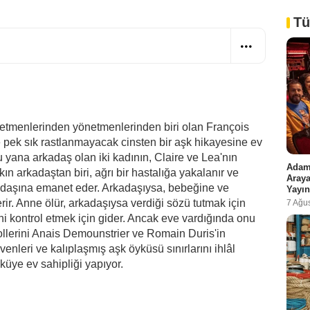
Tü
etmenlerinden yönetmenlerinden biri olan François
e pek sık rastlanmayacak cinsten bir aşk hikayesine ev
 yana arkadaş olan iki kadının, Claire ve Lea'nın
Adam 
kın arkadaştan biri, ağrı bir hastalığa yakalanır ve
Araya
daşına emanet eder. Arkadaşıysa, bebeğine ve
Yayın
ir. Anne ölür, arkadaşıysa verdiği sözü tutmak için
7 Ağu
i kontrol etmek için gider. Ancak eve vardığında onu
ollerini Anais Demounstrier ve Romain Duris'in
enleri ve kalıplaşmış aşk öyküsü sınırlarını ihlâl
küye ev sahipliği yapıyor.