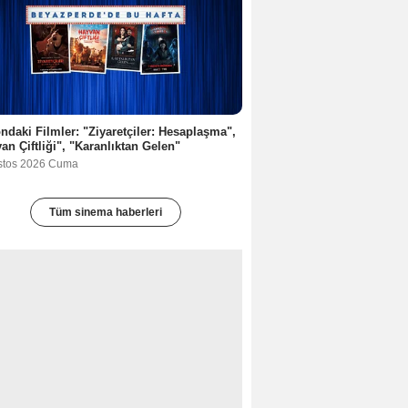
ndaki Filmler: "Ziyaretçiler: Hesaplaşma",
an Çiftliği", "Karanlıktan Gelen"
stos 2026 Cuma
Tüm sinema haberleri