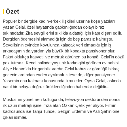
Özet
Popüler bir dergide kadın-erkek ilişkileri üzerine köşe yazıları
yazan Celal, özel hayatında çapkınlığından dolayı biraz
sıkıntıdadır. Zira sevgililerini sıklıkla aldattığı için kapı dışarı edilir.
Dergiden ödemesini alamadığı için de beş parasız kalmıştır.
Sevgilisinin evinden kovulunca kalacak yeri olmadığı için iş
arkadaşının da yardımıyla büyük bir konakta pansiyoner olur.
Fakat oldukça kasvetli ve metruk görünen bu konağı Celal'in gözü
pek tutmaz. Kendi halinde yaşlı bir kadın gibi görünen ev sahibi
Aliye Hanım'da bir gariplik vardır. Celal kabuslar gördüğü birkaç
gecenin ardından evden ayrılmak istese de, diğer pansiyoner
Yasemin onu kalması konusunda ikna eder. Oysa Celal, aslında
nasıl bir belaya doğru sürüklendiğinden haberdar değildir...
Muska'nın yönetmen koltuğunda, televizyon sektöründen sonra
ilk uzun metrajlı işine imza atan Özkan Çelik yer alıyor. Filmin
kadrosunda ise Tanju Tuncel, Sezgin Erdemir ve Aslı Şahin öne
çıkan isimler.