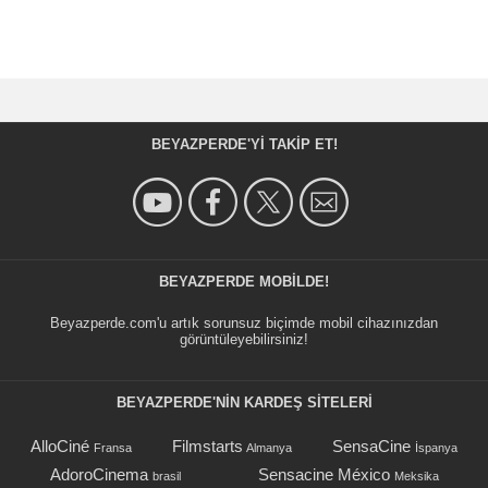
BEYAZPERDE'YI TAKIP ET!
BEYAZPERDE MOBILDE!
Beyazperde.com'u artık sorunsuz biçimde mobil cihazınızdan
görüntüleyebilirsiniz!
BEYAZPERDE'NIN KARDEŞ SİTELERİ
AlloCiné
Filmstarts
SensaCine
Fransa
Almanya
İspanya
AdoroCinema
Sensacine México
brasil
Meksika