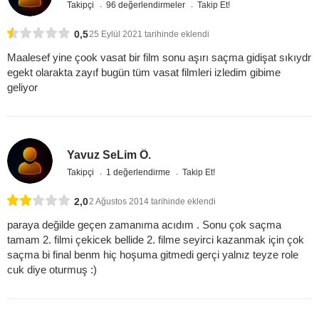
Takipçi
96 değerlendirmeler
Takip Et!
0,5
25 Eylül 2021 tarihinde eklendi
Maalesef yine çook vasat bir film sonu aşırı saçma gidişat sıkıydr
egekt olarakta zayıf bugün tüm vasat filmleri izledim gibime
geliyor
Yavuz SeLim Ö.
Takipçi
1 değerlendirme
Takip Et!
2,0
2 Ağustos 2014 tarihinde eklendi
paraya değilde geçen zamanıma acıdım . Sonu çok saçma
tamam 2. filmi çekicek bellide 2. filme seyirci kazanmak için çok
saçma bi final benm hiç hoşuma gitmedi gerçi yalnız teyze role
cuk diye oturmuş :)