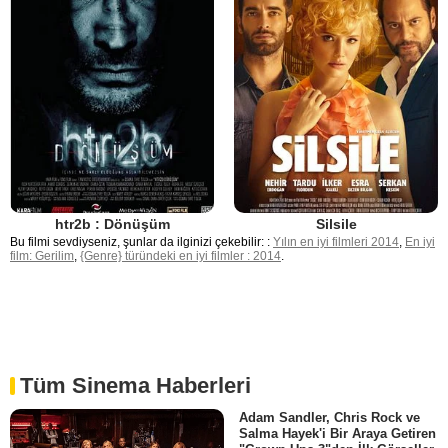
htr2b : Dönüşüm
Silsile
Bu filmi sevdiyseniz, şunlar da ilginizi çekebilir: :
Yılın en iyi filmleri 2014
,
En iyi
film: Gerilim
,
{Genre} türündeki en iyi filmler : 2014
.
Tüm Sinema Haberleri
Adam Sandler, Chris Rock ve
Salma Hayek'i Bir Araya Getiren