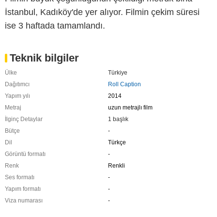
İstanbul, Kadıköy'de yer alıyor. Filmin çekim süresi
ise 3 haftada tamamlandı.
Teknik bilgiler
Ülke
Türkiye
Dağıtımcı
Roll Caption
Yapım yılı
2014
Metraj
uzun metrajlı film
İlginç Detaylar
1 başlık
Bütçe
-
Dil
Türkçe
Görüntü formatı
-
Renk
Renkli
Ses formatı
-
Yapım formatı
-
Viza numarası
-