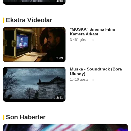
1:58
Ekstra Videolar
''MUSKA'' Sinema Filmi
Kamera Arkası
3.461 gösterim
3:09
Muska - Soundtrack (Bora
Ulusoy)
1.410 gösterim
3:41
Son Haberler