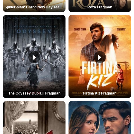
Spider-Man: Brand New Day Teaser
Roza Fragman
The Odyssey Dublajlı Fragman
Fırtına Kız Fragman