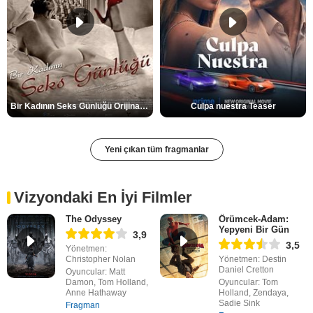
Bir Kadının Seks Günlüğü Orijinal Fragman
Culpa nuestra Teaser
Yeni çıkan tüm fragmanlar
Vizyondaki En İyi Filmler
The Odyssey
Örümcek-Adam:
Yepyeni Bir Gün
3,9
3,5
Yönetmen:
Christopher Nolan
Yönetmen: Destin
Daniel Cretton
Oyuncular: Matt
Damon, Tom Holland,
Oyuncular: Tom
Anne Hathaway
Holland, Zendaya,
Sadie Sink
Fragman