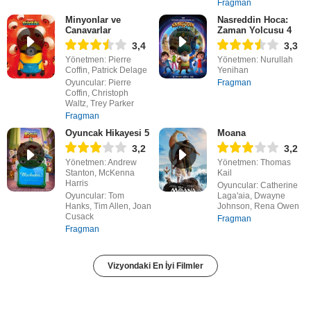
Fragman
Minyonlar ve
Nasreddin Hoca:
Canavarlar
Zaman Yolcusu 4
3,4
3,3
Yönetmen: Pierre
Yönetmen: Nurullah
Coffin, Patrick Delage
Yenihan
Oyuncular: Pierre
Fragman
Coffin, Christoph
Waltz, Trey Parker
Fragman
Oyuncak Hikayesi 5
Moana
3,2
3,2
Yönetmen: Andrew
Yönetmen: Thomas
Stanton, McKenna
Kail
Harris
Oyuncular: Catherine
Oyuncular: Tom
Laga'aia, Dwayne
Hanks, Tim Allen, Joan
Johnson, Rena Owen
Cusack
Fragman
Fragman
Vizyondaki En İyi Filmler