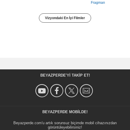
Fragman
Vizyondaki En İyi Filmler
BEYAZPERDE'YI TAKIP ET!
BEYAZPERDE MOBILDE!
Beyazperde.com'u artık sorunsuz biçimde mobil cihazınızdan
görüntüleyebilirsiniz!