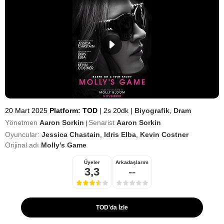
20 Mart 2025
Platform: TOD
|
2s 20dk
|
Biyografik
,
Dram
Yönetmen
Aaron Sorkin
Senarist
Aaron Sorkin
|
Oyuncular:
Jessica Chastain
,
Idris Elba
,
Kevin Costner
Orijinal adı
Molly's Game
Üyeler
Arkadaşlarım
3,3
--
TOD'da İzle