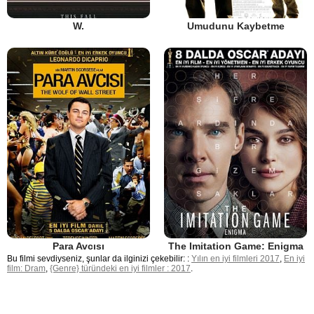
W.
Umudunu Kaybetme
Para Avcısı
The Imitation Game: Enigma
Bu filmi sevdiyseniz, şunlar da ilginizi çekebilir: :
Yılın en iyi filmleri 2017
,
En iyi
film: Dram
,
{Genre} türündeki en iyi filmler : 2017
.