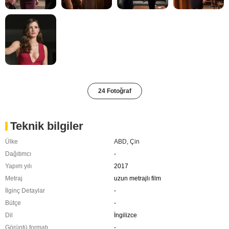
24 Fotoğraf
Teknik bilgiler
Ülke
ABD
,
Çin
Dağıtımcı
-
Yapım yılı
2017
Metraj
uzun metrajlı film
İlginç Detaylar
-
Bütçe
-
Dil
İngilizce
Görüntü formatı
-