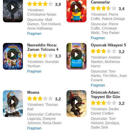
Canavarlar
3,9
3,4
Yönetmen:
Christopher Nolan
Yönetmen: Pierre
Coffin, Patrick Delage
Oyuncular: Matt
Damon, Tom Holland,
Oyuncular: Pierre
Anne Hathaway
Coffin, Christoph
Waltz, Trey Parker
Fragman
Fragman
Nasreddin Hoca:
Oyuncak Hikayesi 5
Zaman Yolcusu 4
3,2
3,3
Yönetmen: Andrew
Yönetmen: Nurullah
Stanton, McKenna
Yenihan
Harris
Fragman
Oyuncular: Tom
Hanks, Tim Allen, Joan
Cusack
Fragman
Moana
Örümcek-Adam:
Yepyeni Bir Gün
3,2
3,2
Yönetmen: Thomas
Kail
Yönetmen: Destin
Daniel Cretton
Oyuncular: Catherine
Laga'aia, Dwayne
Oyuncular: Tom
Johnson, Rena Owen
Holland, Zendaya,
Sadie Sink
Fragman