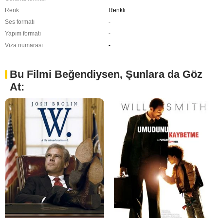
Renk
Renkli
Ses formatı
-
Yapım formatı
-
Viza numarası
-
Bu Filmi Beğendiysen, Şunlara da Göz
At: