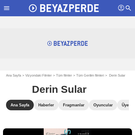
profil
menu
search
Ana Sayfa
Vizyondaki Filmler
Tüm filmler
Tüm Gerilim filmleri
Derin Sular
Derin Sular
Ana Sayfa
Haberler
Fragmanlar
Oyuncular
Üye Ele