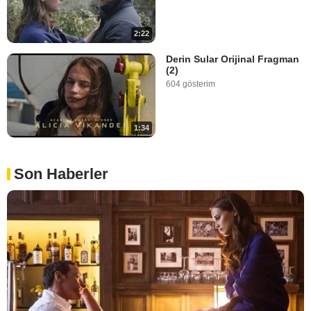
2:22
Derin Sular Orijinal Fragman
(2)
604 gösterim
1:34
Son Haberler