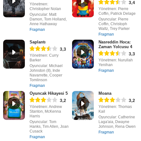
3,4
Yönetmen:
Christopher Nolan
Yönetmen: Pierre
Coffin, Patrick Delage
Oyuncular: Matt
Damon, Tom Holland,
Oyuncular: Pierre
Anne Hathaway
Coffin, Christoph
Waltz, Trey Parker
Fragman
Fragman
Saplantı
Nasreddin Hoca:
Zaman Yolcusu 4
3,3
3,3
Yönetmen: Curry
Barker
Yönetmen: Nurullah
Yenihan
Oyuncular: Michael
Johnston (II), Inde
Fragman
Navarrette, Cooper
Tomlinson
Fragman
Oyuncak Hikayesi 5
Moana
3,2
3,2
Yönetmen: Andrew
Yönetmen: Thomas
Stanton, McKenna
Kail
Harris
Oyuncular: Catherine
Oyuncular: Tom
Laga'aia, Dwayne
Hanks, Tim Allen, Joan
Johnson, Rena Owen
Cusack
Fragman
Fragman