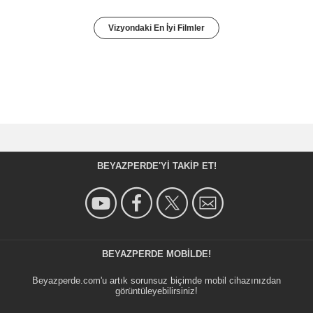
Vizyondaki En İyi Filmler
BEYAZPERDE'YI TAKIP ET!
BEYAZPERDE MOBILDE!
Beyazperde.com'u artık sorunsuz biçimde mobil cihazınızdan
görüntüleyebilirsiniz!