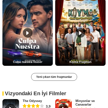
Culpa nuestra Teaser
Kıyma Fragman
Yeni çıkan tüm fragmanlar
Vizyondaki En İyi Filmler
The Odyssey
Minyonlar ve
Canavarlar
3,9