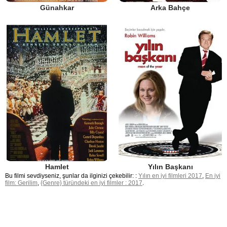
Günahkar
Arka Bahçe
Hamlet
Yılın Başkanı
Bu filmi sevdiyseniz, şunlar da ilginizi çekebilir: :
Yılın en iyi filmleri 2017
,
En iyi
film: Gerilim
,
{Genre} türündeki en iyi filmler : 2017
.