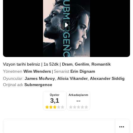
Vizyon tarihi belirsiz
|
1s 52dk
|
Dram
,
Gerilim
,
Romantik
Yönetmen
Wim Wenders
Senarist
Erin Dignam
|
Oyuncular:
James McAvoy
,
Alicia Vikander
,
Alexander Siddig
Orijinal adı
Submergence
Üyeler
Arkadaşlarım
3,1
--