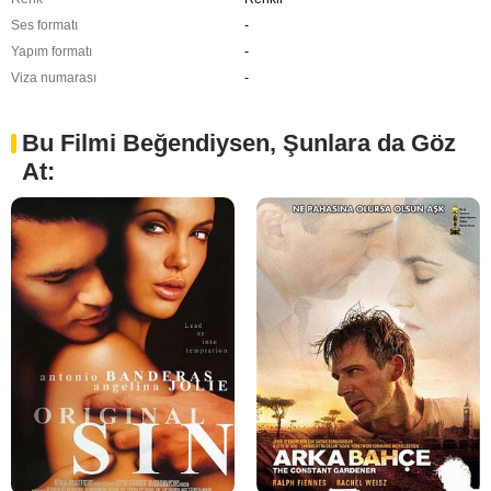
Ses formatı
-
Yapım formatı
-
Viza numarası
-
Bu Filmi Beğendiysen, Şunlara da Göz
At: