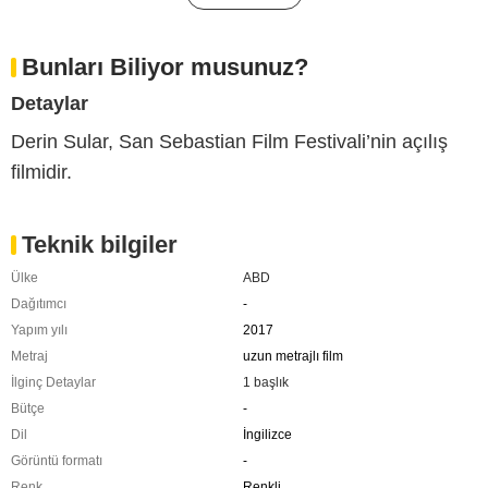
Bunları Biliyor musunuz?
Detaylar
Derin Sular, San Sebastian Film Festivali’nin açılış
filmidir.
Teknik bilgiler
Ülke
ABD
Dağıtımcı
-
Yapım yılı
2017
Metraj
uzun metrajlı film
İlginç Detaylar
1 başlık
Bütçe
-
Dil
İngilizce
Görüntü formatı
-
Renk
Renkli