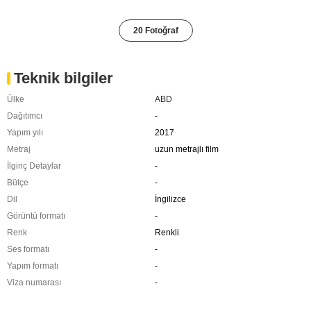
20 Fotoğraf
Teknik bilgiler
Ülke
ABD
Dağıtımcı
-
Yapım yılı
2017
Metraj
uzun metrajlı film
İlginç Detaylar
-
Bütçe
-
Dil
İngilizce
Görüntü formatı
-
Renk
Renkli
Ses formatı
-
Yapım formatı
-
Viza numarası
-