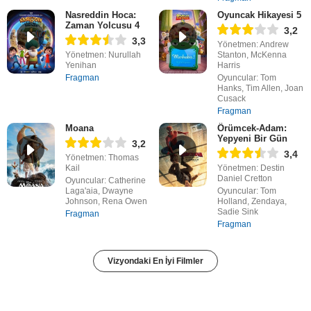
Nasreddin Hoca:
Oyuncak Hikayesi 5
Zaman Yolcusu 4
3,2
3,3
Yönetmen: Andrew
Yönetmen: Nurullah
Stanton, McKenna
Yenihan
Harris
Fragman
Oyuncular: Tom
Hanks, Tim Allen, Joan
Cusack
Fragman
Moana
Örümcek-Adam:
Yepyeni Bir Gün
3,2
3,4
Yönetmen: Thomas
Kail
Yönetmen: Destin
Daniel Cretton
Oyuncular: Catherine
Laga'aia, Dwayne
Oyuncular: Tom
Johnson, Rena Owen
Holland, Zendaya,
Sadie Sink
Fragman
Fragman
Vizyondaki En İyi Filmler