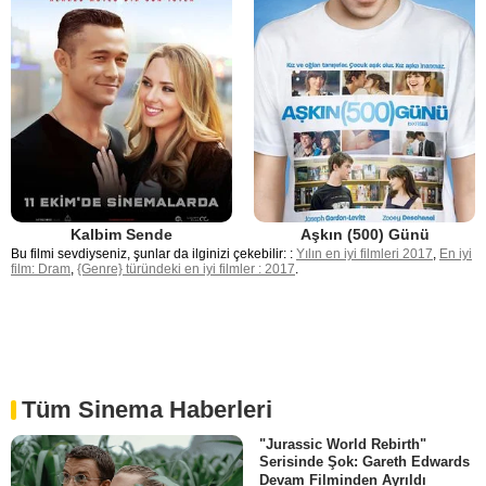
Kalbim Sende
Aşkın (500) Günü
Bu filmi sevdiyseniz, şunlar da ilginizi çekebilir: :
Yılın en iyi filmleri 2017
,
En iyi
film: Dram
,
{Genre} türündeki en iyi filmler : 2017
.
Tüm Sinema Haberleri
"Jurassic World Rebirth"
Serisinde Şok: Gareth Edwards
Devam Filminden Ayrıldı