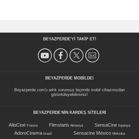
BEYAZPERDE'YI TAKIP ET!
BEYAZPERDE MOBILDE!
Beyazperde.com'u artık sorunsuz biçimde mobil cihazınızdan
görüntüleyebilirsiniz!
BEYAZPERDE'NIN KARDEŞ SİTELERİ
AlloCiné
Filmstarts
SensaCine
Fransa
Almanya
İspanya
AdoroCinema
Sensacine México
brasil
Meksika