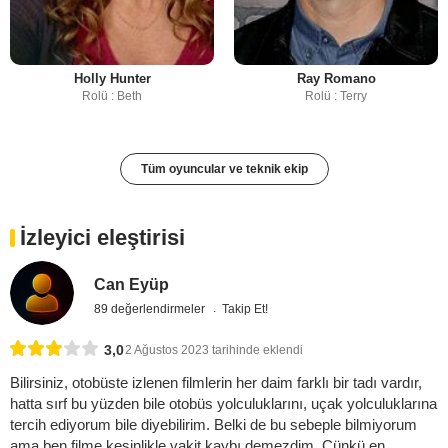
Holly Hunter
Ray Romano
Rolü : Beth
Rolü : Terry
Tüm oyuncular ve teknik ekip
İzleyici eleştirisi
Can Eyüp
89 değerlendirmeler
Takip Et!
3,0
2 Ağustos 2023 tarihinde eklendi
Bilirsiniz, otobüste izlenen filmlerin her daim farklı bir tadı vardır,
hatta sırf bu yüzden bile otobüs yolculuklarını, uçak yolculuklarına
tercih ediyorum bile diyebilirim. Belki de bu sebeple bilmiyorum
ama ben filme kesinlikle vakit kaybı demezdim. Çünkü en