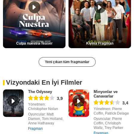
Culpa nuestra Teaser
Kıyma Fragman
Yeni çıkan tüm fragmanlar
Vizyondaki En İyi Filmler
The Odyssey
Minyonlar ve
Canavarlar
3,9
3,4
Yönetmen:
Christopher Nolan
Yönetmen: Pierre
Coffin, Patrick Delage
Oyuncular: Matt
Damon, Tom Holland,
Oyuncular: Pierre
Anne Hathaway
Coffin, Christoph
Waltz, Trey Parker
Fragman
Fragman