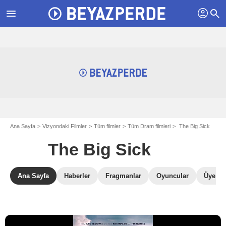
profil
menu
search
Ana Sayfa
Vizyondaki Filmler
Tüm filmler
Tüm Dram filmleri
The Big Sick
The Big Sick
Ana Sayfa
Haberler
Fragmanlar
Oyuncular
Üye Ele