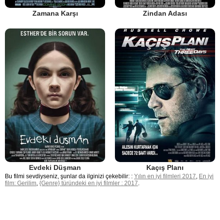
Zamana Karşı
Zindan Adası
Evdeki Düşman
Kaçış Planı
Bu filmi sevdiyseniz, şunlar da ilginizi çekebilir: :
Yılın en iyi filmleri 2017
,
En iyi
film: Gerilim
,
{Genre} türündeki en iyi filmler : 2017
.