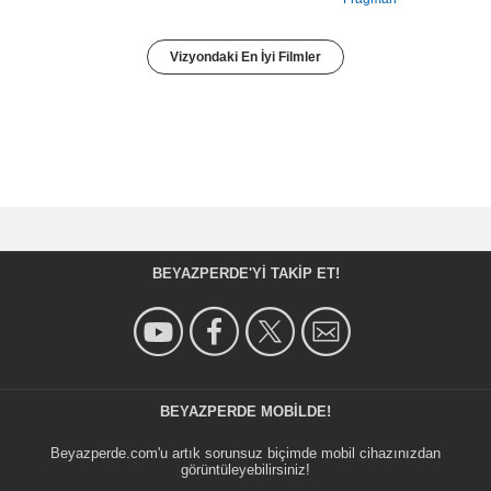
Vizyondaki En İyi Filmler
BEYAZPERDE'YI TAKIP ET!
BEYAZPERDE MOBILDE!
Beyazperde.com'u artık sorunsuz biçimde mobil cihazınızdan
görüntüleyebilirsiniz!