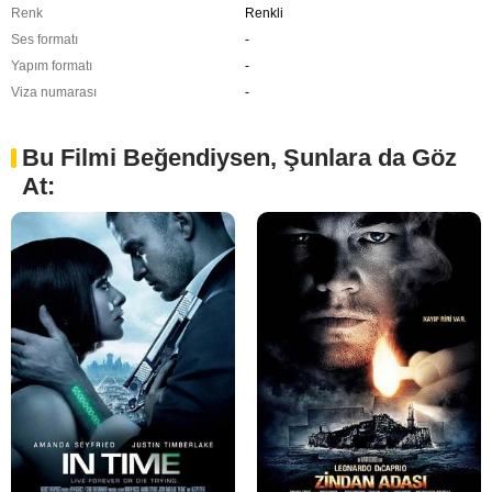
Renk
Renkli
Ses formatı
-
Yapım formatı
-
Viza numarası
-
Bu Filmi Beğendiysen, Şunlara da Göz
At: