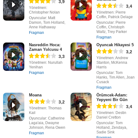
3,9
3,4
Yönetmen:
Christopher Nolan
Yönetmen: Pierre
Coffin, Patrick Delage
Oyuncular: Matt
Damon, Tom Holland,
Oyuncular: Pierre
Anne Hathaway
Coffin, Christoph
Waltz, Trey Parker
Fragman
Fragman
Nasreddin Hoca:
Oyuncak Hikayesi 5
Zaman Yolcusu 4
3,2
3,3
Yönetmen: Andrew
Yönetmen: Nurullah
Stanton, McKenna
Yenihan
Harris
Fragman
Oyuncular: Tom
Hanks, Tim Allen, Joan
Cusack
Fragman
Moana
Örümcek-Adam:
Yepyeni Bir Gün
3,2
3,4
Yönetmen: Thomas
Kail
Yönetmen: Destin
Daniel Cretton
Oyuncular: Catherine
Laga'aia, Dwayne
Oyuncular: Tom
Johnson, Rena Owen
Holland, Zendaya,
Sadie Sink
Fragman
Fragman