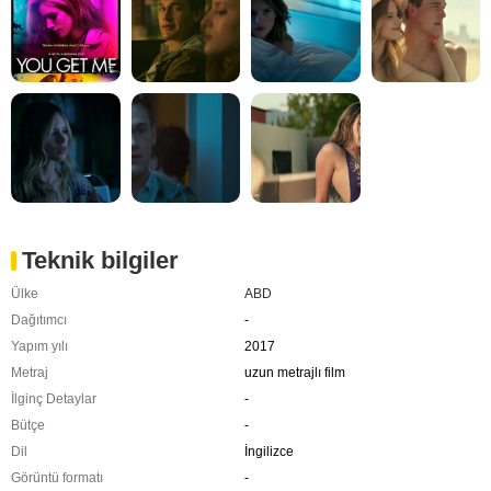
Teknik bilgiler
Ülke
ABD
Dağıtımcı
-
Yapım yılı
2017
Metraj
uzun metrajlı film
İlginç Detaylar
-
Bütçe
-
Dil
İngilizce
Görüntü formatı
-