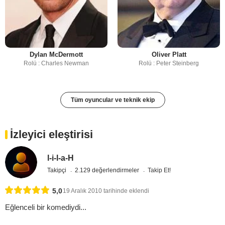
Dylan McDermott
Oliver Platt
Rolü : Charles Newman
Rolü : Peter Steinberg
Tüm oyuncular ve teknik ekip
İzleyici eleştirisi
l-i-l-a-H
Takipçi
2.129 değerlendirmeler
Takip Et!
5,0
19 Aralık 2010 tarihinde eklendi
Eğlenceli bir komediydi...