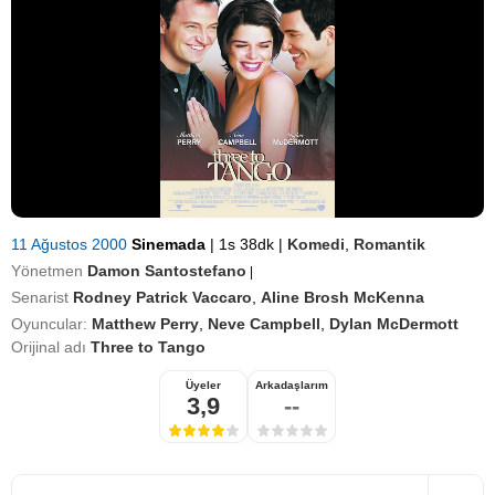
11 Ağustos 2000
Sinemada
|
1s 38dk
|
Komedi
,
Romantik
Yönetmen
Damon Santostefano
|
Senarist
Rodney Patrick Vaccaro
,
Aline Brosh McKenna
Oyuncular:
Matthew Perry
,
Neve Campbell
,
Dylan McDermott
Orijinal adı
Three to Tango
Üyeler
Arkadaşlarım
3,9
--