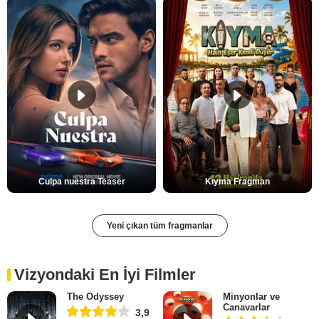
Culpa nuestra Teaser
Kıyma Fragman
Yeni çıkan tüm fragmanlar
Vizyondaki En İyi Filmler
The Odyssey
Minyonlar ve
Canavarlar
3,9