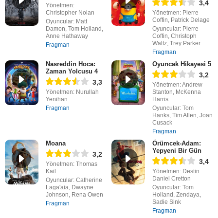
3,4
Yönetmen:
Christopher Nolan
Yönetmen: Pierre
Coffin, Patrick Delage
Oyuncular: Matt
Damon, Tom Holland,
Oyuncular: Pierre
Anne Hathaway
Coffin, Christoph
Waltz, Trey Parker
Fragman
Fragman
Nasreddin Hoca:
Oyuncak Hikayesi 5
Zaman Yolcusu 4
3,2
3,3
Yönetmen: Andrew
Yönetmen: Nurullah
Stanton, McKenna
Yenihan
Harris
Fragman
Oyuncular: Tom
Hanks, Tim Allen, Joan
Cusack
Fragman
Moana
Örümcek-Adam:
Yepyeni Bir Gün
3,2
3,4
Yönetmen: Thomas
Kail
Yönetmen: Destin
Daniel Cretton
Oyuncular: Catherine
Laga'aia, Dwayne
Oyuncular: Tom
Johnson, Rena Owen
Holland, Zendaya,
Sadie Sink
Fragman
Fragman