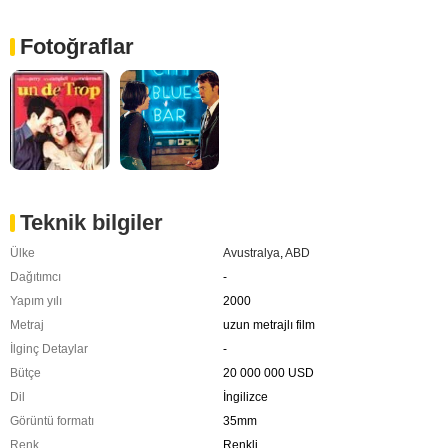
Fotoğraflar
Teknik bilgiler
Ülke
Avustralya
,
ABD
Dağıtımcı
-
Yapım yılı
2000
Metraj
uzun metrajlı film
İlginç Detaylar
-
Bütçe
20 000 000 USD
Dil
İngilizce
Görüntü formatı
35mm
Renk
Renkli