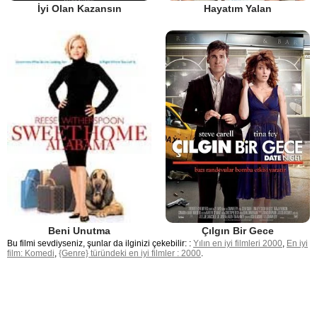
İyi Olan Kazansın
Hayatım Yalan
Çılgın Bir Gece
Beni Unutma
Bu filmi sevdiyseniz, şunlar da ilginizi çekebilir: :
Yılın en iyi filmleri 2000
,
En iyi
film: Komedi
,
{Genre} türündeki en iyi filmler : 2000
.