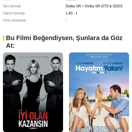
Ses formatı
Dolby SR + Dolby SR-DTS & SDDS
Yapım formatı
1.85 : 1
Viza numarası
-
Bu Filmi Beğendiysen, Şunlara da Göz
At: