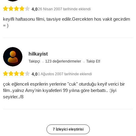
4,0
26 Nisan 2007 tarihinde eklendi
keyifli haftasonu filmi, tavsiye edilir.Gercekten hos vakit gecirdim
= )
hilkayist
Takipçi
123 değerlendirmeler
Takip Et!
4,0
1 Ağustos 2007 tarihinde eklendi
çok eğlenceli esprilerin yerlerine "cuk" oturduğu keyif verici bir
film..yalnız Amy'nin kıyafetleri 99 yılına göre berbattı.. :)iyi
seyirler../8
7 İzleyici eleştirisi