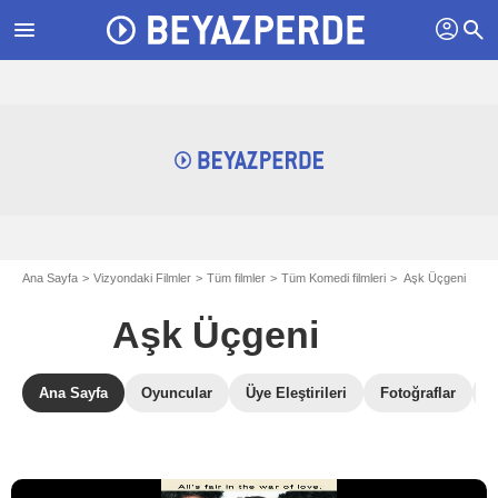
profil
menu
search
Ana Sayfa
Vizyondaki Filmler
Tüm filmler
Tüm Komedi filmleri
Aşk Üçgeni
Aşk Üçgeni
Ana Sayfa
Oyuncular
Üye Eleştirileri
Fotoğraflar
B