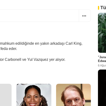
Tü
 mahkum edildiğinde en yakın arkadaşı Carl King,
 feda eder.
"Jura
tor Carbonell ve Yul Vazquez yer alıyor.
Edwa
6 Ağu