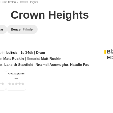
Dram filmleri
Crown Heights
Crown Heights
lar
Benzer Filmler
Bİ
rihi belirsiz
|
1s 34dk
|
Dram
ED
en
Matt Ruskin
Senarist
Matt Ruskin
|
r:
Lakeith Stanfield
,
Nnamdi Asomugha
,
Natalie Paul
Arkadaşlarım
--