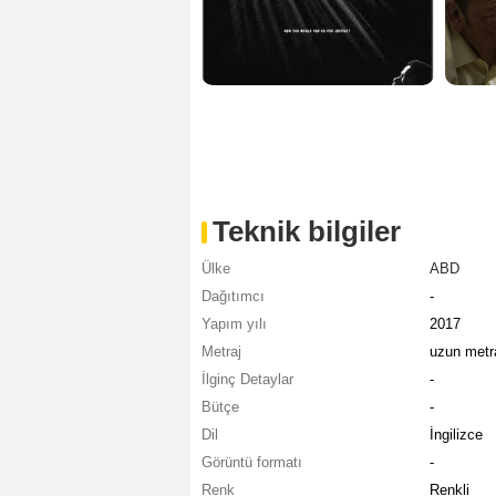
Teknik bilgiler
Ülke
ABD
Dağıtımcı
-
Yapım yılı
2017
Metraj
uzun metra
İlginç Detaylar
-
Bütçe
-
Dil
İngilizce
Görüntü formatı
-
Renk
Renkli