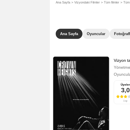
Ana Sayfa
Vizyondaki Filmler
Tüm filmler
Tüm 
Ana Sayfa
Oyuncular
Fotoğraf
Vizyon ta
Yönetm
Oyuncula
Üyeler
3,0
1 oy