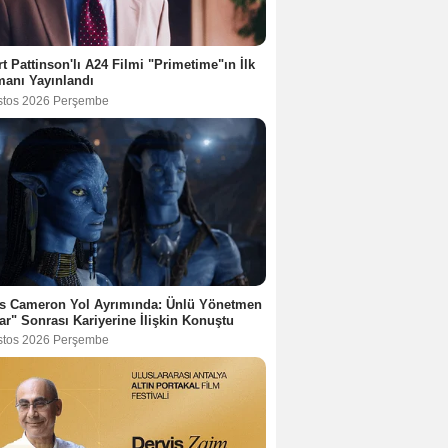
t Pattinson'lı A24 Filmi "Primetime"ın İlk
anı Yayınlandı
stos 2026 Perşembe
s Cameron Yol Ayrımında: Ünlü Yönetmen
ar" Sonrası Kariyerine İlişkin Konuştu
stos 2026 Perşembe