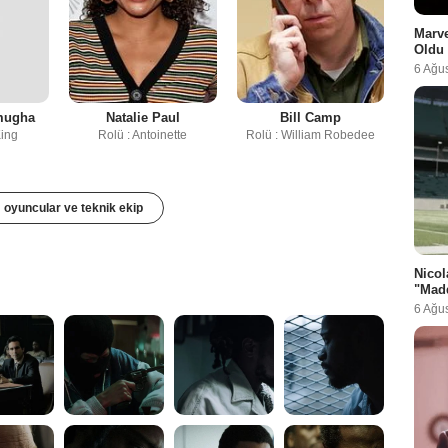
Marve
Oldu
6 Ağu
mugha
Natalie Paul
Bill Camp
King
Rolü : Antoinette
Rolü : William Robedee
oyuncular ve teknik ekip
Nicol
"Madd
6 Ağu