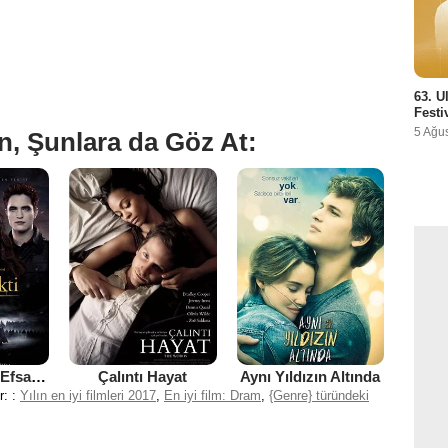
63. U
Festi
5 Ağu
n, Şunlara da Göz At:
Alacakaranlık Efsanesi : Şafak Vakti Bölüm 2
Çalıntı Hayat
Aynı Yıldızın Altında
r: :
Yılın en iyi filmleri 2017
,
En iyi film: Dram
,
{Genre} türündeki