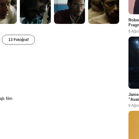
Rober
Fragm
6 Ağu
13 Fotoğraf
Jame
jlı film
"Avat
6 Ağu