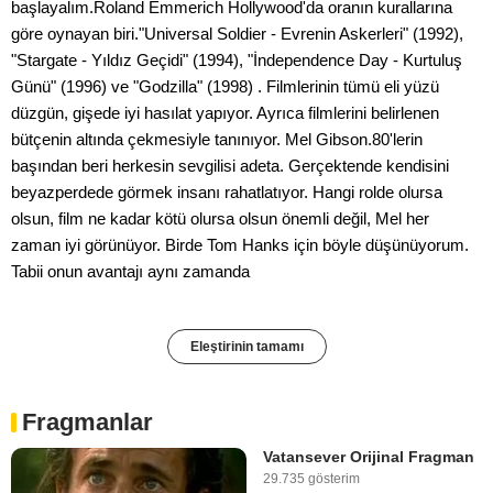
başlayalım.Roland Emmerich Hollywood'da oranın kurallarına
göre oynayan biri."Universal Soldier - Evrenin Askerleri" (1992),
"Stargate - Yıldız Geçidi" (1994), "İndependence Day - Kurtuluş
Günü" (1996) ve "Godzilla" (1998) . Filmlerinin tümü eli yüzü
düzgün, gişede iyi hasılat yapıyor. Ayrıca filmlerini belirlenen
bütçenin altında çekmesiyle tanınıyor. Mel Gibson.80'lerin
başından beri herkesin sevgilisi adeta. Gerçektende kendisini
beyazperdede görmek insanı rahatlatıyor. Hangi rolde olursa
olsun, film ne kadar kötü olursa olsun önemli değil, Mel her
zaman iyi görünüyor. Birde Tom Hanks için böyle düşünüyorum.
Tabii onun avantajı aynı zamanda
Eleştirinin tamamı
Fragmanlar
Vatansever Orijinal Fragman
29.735 gösterim