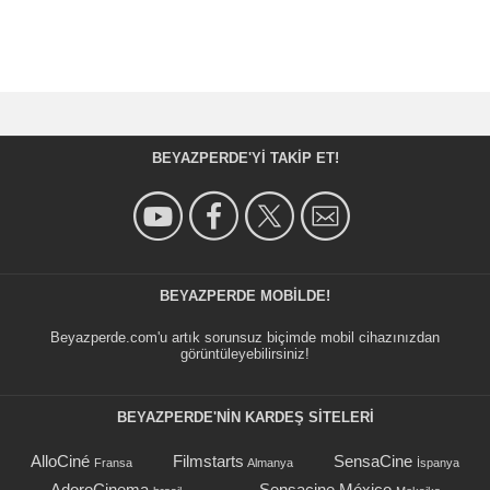
BEYAZPERDE'YI TAKIP ET!
BEYAZPERDE MOBILDE!
Beyazperde.com'u artık sorunsuz biçimde mobil cihazınızdan
görüntüleyebilirsiniz!
BEYAZPERDE'NIN KARDEŞ SİTELERİ
AlloCiné
Filmstarts
SensaCine
Fransa
Almanya
İspanya
AdoroCinema
Sensacine México