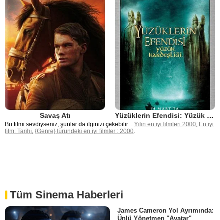
Savaş Atı
Yüzüklerin Efendisi: Yüzük Kardeşliği
Bu filmi sevdiyseniz, şunlar da ilginizi çekebilir: :
Yılın en iyi filmleri 2000
,
En iyi
film: Tarihi
,
{Genre} türündeki en iyi filmler : 2000
.
Tüm Sinema Haberleri
James Cameron Yol Ayrımında:
Ünlü Yönetmen "Avatar"