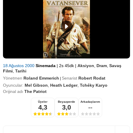
18 Ağustos 2000
Sinemada
|
2s 45dk
|
Aksiyon
,
Dram
,
Savaş
Filmi
,
Tarihi
Yönetmen
Roland Emmerich
Senarist
Robert Rodat
|
Oyuncular:
Mel Gibson
,
Heath Ledger
,
Tchéky Karyo
Orijinal adı
The Patriot
Üyeler
Beyazperde
Arkadaşlarım
4,3
3,0
--