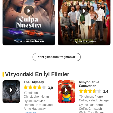
Culpa nuestra Teaser
Kıyma Fragman
Yeni çıkan tüm fragmanlar
Vizyondaki En İyi Filmler
The Odyssey
Minyonlar ve
Canavarlar
3,9
3,4
Yönetmen:
Christopher Nolan
Yönetmen: Pierre
Coffin, Patrick Delage
Oyuncular: Matt
Damon, Tom Holland,
Oyuncular: Pierre
Anne Hathaway
Coffin, Christoph
Waltz, Trey Parker