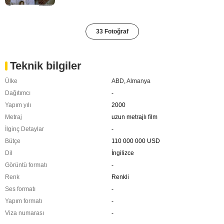
33 Fotoğraf
Teknik bilgiler
Ülke
ABD
,
Almanya
Dağıtımcı
-
Yapım yılı
2000
Metraj
uzun metrajlı film
İlginç Detaylar
-
Bütçe
110 000 000 USD
Dil
İngilizce
Görüntü formatı
-
Renk
Renkli
Ses formatı
-
Yapım formatı
-
Viza numarası
-