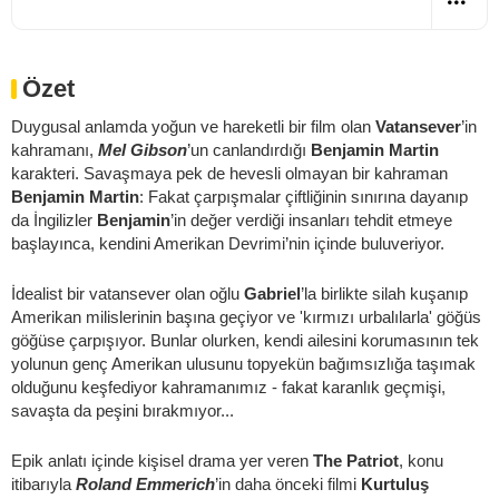
Özet
Duygusal anlamda yoğun ve hareketli bir film olan
Vatansever
’in
kahramanı,
Mel Gibson
’un canlandırdığı
Benjamin Martin
karakteri. Savaşmaya pek de hevesli olmayan bir kahraman
Benjamin Martin
: Fakat çarpışmalar çiftliğinin sınırına dayanıp
da İngilizler
Benjamin
’in değer verdiği insanları tehdit etmeye
başlayınca, kendini Amerikan Devrimi’nin içinde buluveriyor.
İdealist bir vatansever olan oğlu
Gabriel
’la birlikte silah kuşanıp
Amerikan milislerinin başına geçiyor ve 'kırmızı urbalılarla' göğüs
göğüse çarpışıyor. Bunlar olurken, kendi ailesini korumasının tek
yolunun genç Amerikan ulusunu topyekün bağımsızlığa taşımak
olduğunu keşfediyor kahramanımız - fakat karanlık geçmişi,
savaşta da peşini bırakmıyor...
Epik anlatı içinde kişisel drama yer veren
The Patriot
, konu
itibarıyla
Roland Emmerich
’in daha önceki filmi
Kurtuluş