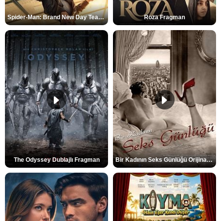
Spider-Man: Brand New Day Teaser
Roza Fragman
The Odyssey Dublajlı Fragman
Bir Kadının Seks Günlüğü Orijinal Fragman