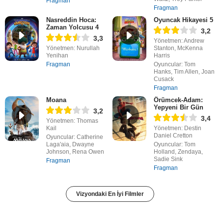
Fragman
Fragman
Nasreddin Hoca:
Oyuncak Hikayesi 5
Zaman Yolcusu 4
3,2
3,3
Yönetmen: Andrew
Yönetmen: Nurullah
Stanton, McKenna
Yenihan
Harris
Fragman
Oyuncular: Tom
Hanks, Tim Allen, Joan
Cusack
Fragman
Moana
Örümcek-Adam:
Yepyeni Bir Gün
3,2
3,4
Yönetmen: Thomas
Kail
Yönetmen: Destin
Daniel Cretton
Oyuncular: Catherine
Laga'aia, Dwayne
Oyuncular: Tom
Johnson, Rena Owen
Holland, Zendaya,
Sadie Sink
Fragman
Fragman
Vizyondaki En İyi Filmler