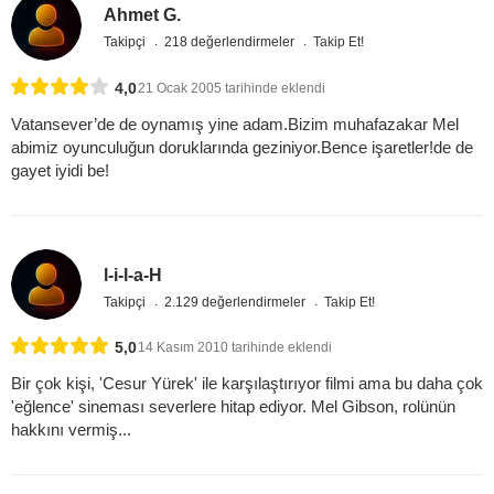
Ahmet G.
Takipçi
218 değerlendirmeler
Takip Et!
4,0
21 Ocak 2005 tarihinde eklendi
Vatansever’de de oynamış yine adam.Bizim muhafazakar Mel
abimiz oyunculuğun doruklarında geziniyor.Bence işaretler!de de
gayet iyidi be!
l-i-l-a-H
Takipçi
2.129 değerlendirmeler
Takip Et!
5,0
14 Kasım 2010 tarihinde eklendi
Bir çok kişi, 'Cesur Yürek' ile karşılaştırıyor filmi ama bu daha çok
'eğlence' sineması severlere hitap ediyor. Mel Gibson, rolünün
hakkını vermiş...