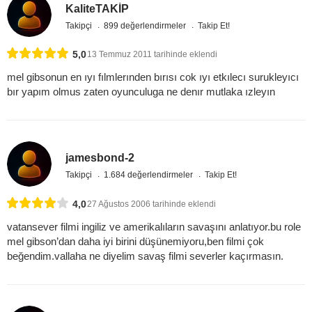
KaliteTAKİP
Takipçi
899 değerlendirmeler
Takip Et!
5,0
13 Temmuz 2011 tarihinde eklendi
mel gibsonun en ıyı fılmlerınden bırısı cok ıyı etkılecı surukleyıcı
bır yapım olmus zaten oyunculuga ne denır mutlaka ızleyın
jamesbond-2
Takipçi
1.684 değerlendirmeler
Takip Et!
4,0
27 Ağustos 2006 tarihinde eklendi
vatansever filmi ingiliz ve amerikalıların savaşını anlatıyor.bu role
mel gibson’dan daha iyi birini düşünemiyoru,ben filmi çok
beğendim.vallaha ne diyelim savaş filmi severler kaçırmasın.