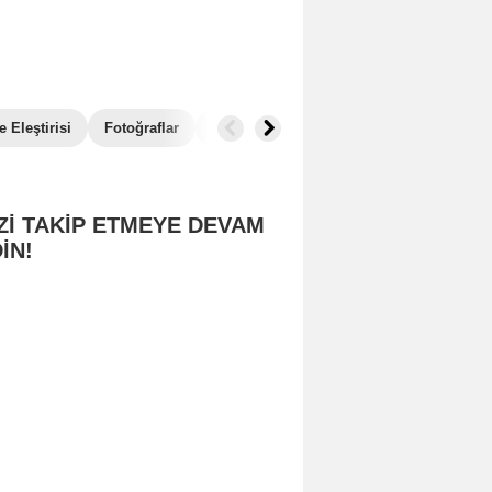
 Eleştirisi
Fotoğraflar
İlginç Detaylar
Benzer Filmler
Zİ TAKİP ETMEYE DEVAM
İN!