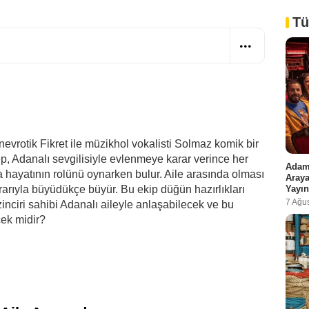
Tü
n nevrotik Fikret ile müzikhol vokalisti Solmaz komik bir
ep, Adanalı sevgilisiyle evlenmeye karar verince her
Adam 
a hayatının rolünü oynarken bulur. Aile arasında olması
Araya
Yayın
rarıyla büyüdükçe büyür. Bu ekip düğün hazırlıkları
7 Ağu
inciri sahibi Adanalı aileyle anlaşabilecek ve bu
cek midir?
i