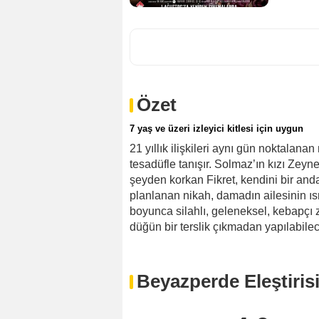
Özet
7 yaş ve üzeri izleyici kitlesi için uygun
21 yıllık ilişkileri aynı gün noktalana
tesadüfle tanışır. Solmaz’ın kızı Zeyn
şeyden korkan Fikret, kendini bir and
planlanan nikah, damadın ailesinin ıs
boyunca silahlı, geleneksel, kebapçı z
düğün bir terslik çıkmadan yapılabile
Beyazperde Eleştiris