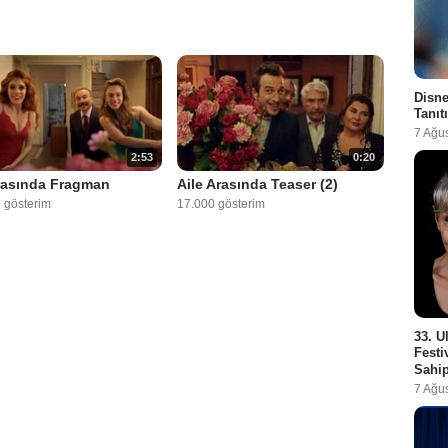
Disne
Tanıt
7 Ağu
2:53
0:20
rasında Fragman
Aile Arasında Teaser (2)
 gösterim
17.000 gösterim
33. U
Festi
Sahip
7 Ağu