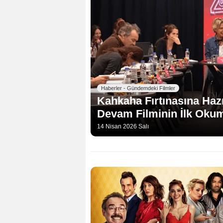
Haberler - Gündemdeki Filmler
Kahkaha Fırtınasına Hazı
Devam Filminin İlk Oku
14 Nisan 2026 Salı