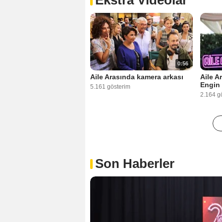
0:56
Aile Arasında kamera arkası
Aile A
Engin 
5.161 gösterim
2.164 g
Son Haberler