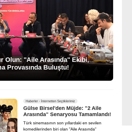
r Olun: "Aile Arasında" Ekibi,
ma Provasında Buluştu!
Haberler - İnternetten Seçtiklerimiz
Gülse Birsel'den Müjde: "2 Aile
Arasında" Senaryosu Tamamlandı!
Türk sinemasının son yıllardaki en sevilen
komedilerinden biri olan "Aile Arasında"