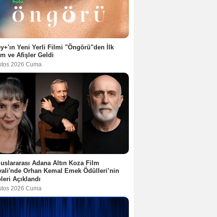
y+'ın Yeni Yerli Filmi "Öngörü"den İlk
ım ve Afişler Geldi
stos 2026 Cuma
luslararası Adana Altın Koza Film
vali'nde Orhan Kemal Emek Ödülleri’nin
leri Açıklandı
stos 2026 Cuma