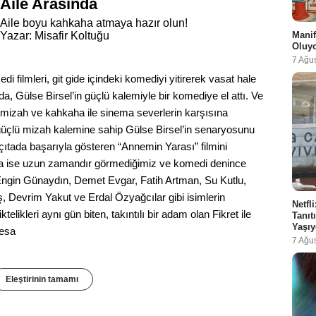
Aile Arasında
Aile boyu kahkaha atmaya hazır olun!
Manif
Yazar: Misafir Koltuğu
Oluy
7 Ağu
filmleri, git gide içindeki komediyi yitirerek vasat hale
 Gülse Birsel’in güçlü kalemiyle bir komediye el attı. Ve
l mizah ve kahkaha ile sinema severlerin karşısına
 güçlü mizah kalemine sahip Gülse Birsel’in senaryosunu
 çıtada başarıyla gösteren “Annemin Yarası” filmini
a ise uzun zamandır görmediğimiz ve komedi denince
 Engin Günaydın, Demet Evgar, Fatih Artman, Su Kutlu,
, Devrim Yakut ve Erdal Özyağcılar gibi isimlerin
Netfl
ktelikleri aynı gün biten, takıntılı bir adam olan Fikret ile
Tanı
Yaşıy
tesa
7 Ağu
Eleştirinin tamamı