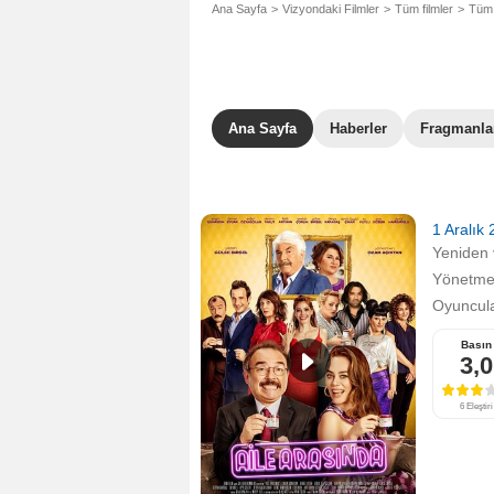
Ana Sayfa
Vizyondaki Filmler
Tüm filmler
Tüm 
Ana Sayfa
Haberler
Fragmanla
1 Aralık
Yeniden v
Yönetm
Oyuncula
Basın
3,0
6 Eleştiri