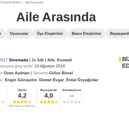
Komedi filmleri
Aile Arasında
Aile Arasında
r
Oyuncular
Üye Eleştirileri
Basın Eleştirileri
Beyazperde
Bİ
 2017
Sinemada
|
2s 5dk
|
Aile
,
Komedi
ED
izyona giriş tarihi:
10 Ağustos 2018
en
Ozan Açıktan
Senarist
Gülse Birsel
|
r:
Engin Günaydın
,
Demet Evgar
,
Erdal Özyağcılar
Üyeler
Beyazperde
Arkadaşlarım
4,2
4,0
--
1151 Puanlama, 195 Eleştiri