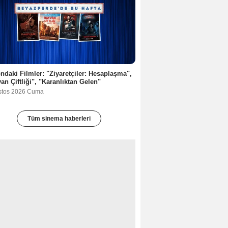
ndaki Filmler: "Ziyaretçiler: Hesaplaşma",
an Çiftliği", "Karanlıktan Gelen"
stos 2026 Cuma
Tüm sinema haberleri