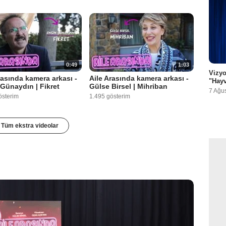
0:49
1:03
Vizyo
rasında kamera arkası -
Aile Arasında kamera arkası -
"Hayv
Günaydın | Fikret
Gülse Birsel | Mihriban
7 Ağu
österim
1.495 gösterim
Tüm ekstra videolar