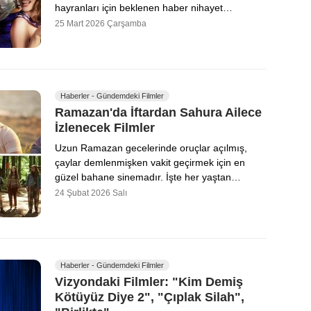
hayranları için beklenen haber nihayet…
25 Mart 2026 Çarşamba
Haberler - Gündemdeki Filmler
Ramazan'da İftardan Sahura Ailece
İzlenecek Filmler
Uzun Ramazan gecelerinde oruçlar açılmış,
çaylar demlenmişken vakit geçirmek için en
güzel bahane sinemadır. İşte her yaştan…
24 Şubat 2026 Salı
Haberler - Gündemdeki Filmler
Vizyondaki Filmler: "Kim Demiş
Kötüyüz Diye 2", "Çıplak Silah",