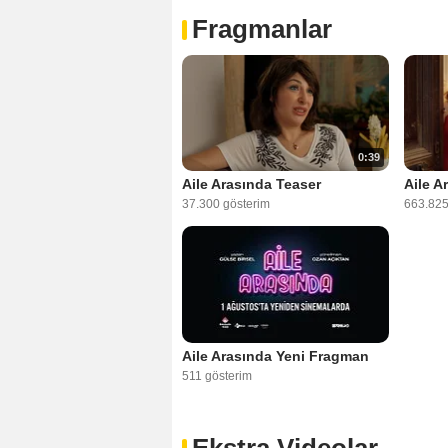
Fragmanlar
0:39
Aile Arasında Teaser
Aile A
37.300 gösterim
663.825
Aile Arasında Yeni Fragman
511 gösterim
Ekstra Videolar